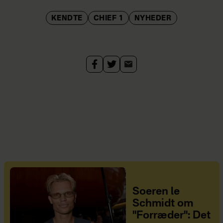
KENDTE
CHIEF 1
NYHEDER
Soeren le
Schmidt om
"Forræder": Det