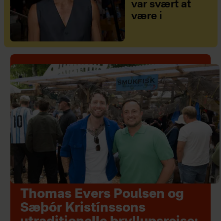
var svært at
være i
Thomas Evers Poulsen og
Sæþór Kristínssons