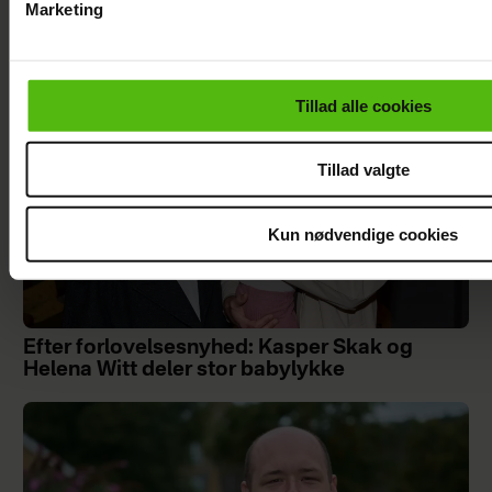
Marketing
Du kan til enhver tid trække dit samtykke tilbage via linket i 
læse mere om vores brug af cookies, samarbejdspartnere og
personoplysninger i forbindelse hermed i både
Tillad alle cookies
vores
privatlivspolitik
og
cookiepolitik
.
Tillad valgte
Kun nødvendige cookies
Efter forlovelsesnyhed: Kasper Skak og
Helena Witt deler stor babylykke