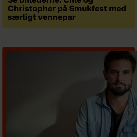
Se billederne: Cille og
Christopher på Smukfest med
særligt vennepar