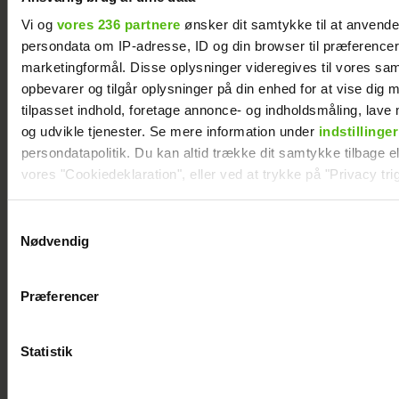
Vi og
vores 236 partnere
ønsker dit samtykke til at anvend
persondata om IP-adresse, ID og din browser til præferencer, 
marketingformål. Disse oplysninger videregives til vores sa
opbevarer og tilgår oplysninger på din enhed for at vise dig 
tilpasset indhold, foretage annonce- og indholdsmåling, lav
og udvikle tjenester. Se mere information under
indstillinger
persondatapolitik. Du kan altid trække dit samtykke tilbage ell
vores "Cookiedeklaration", eller ved at trykke på "Privacy trig
Dine valg anvendes på hele websitet.
Samtykkevalg
Afsløret på video:
Åbner op om hårdt
Nødvendig
Melvin Kakooza
år: "Det var ganske
Vi ønsker dit samtykke til at indsamle og bruge data for at k
vækker opsigt i nyt
forfærdeligt"
relevant journalistisk indhold til dig.
Præferencer
job
Vi anvender egne cookies og cookies fra tredjeparter til at a
vores hjemmeside. Vi indsamler data om IP, ID og din browser 
generere statistik og huske dine præferencer samt til brug fo
Statistik
optimere vores reklametiltag på sociale medier og til at vise d
med sociale medier.
Kendt dansk influencer er død: Blev kun 27 år