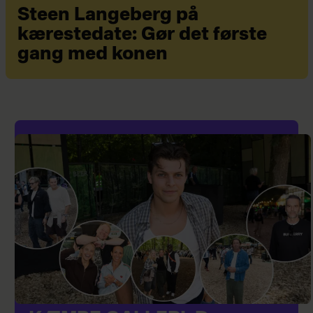
Steen Langeberg på
kærestedate: Gør det første
gang med konen