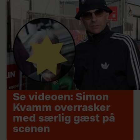
Se videoen: Simon
Kvamm overrasker
med særlig gæst på
scenen