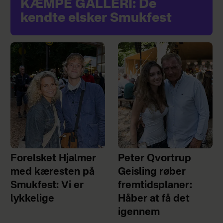
KÆMPE GALLERI: De
kendte elsker Smukfest
Forelsket Hjalmer
Peter Qvortrup
med kæresten på
Geisling røber
Smukfest: Vi er
fremtidsplaner:
lykkelige
Håber at få det
igennem