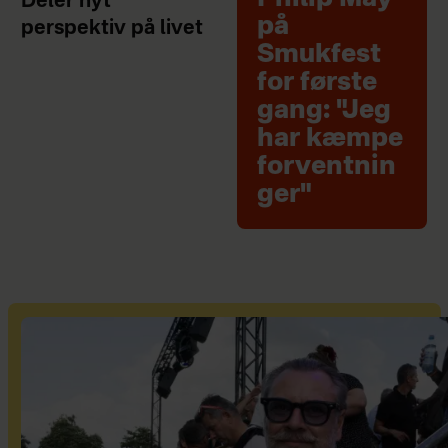
Deler nyt
på
perspektiv på livet
Smukfest
for første
gang: "Jeg
har kæmpe
forventnin
ger"