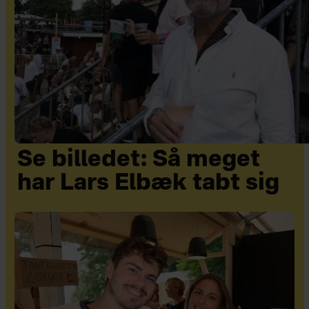
Se billedet: Så meget
har Lars Elbæk tabt sig