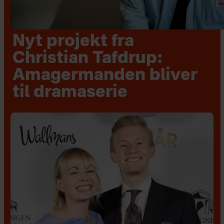
Nyt projekt fra
Christian Tafdrup:
Amagermanden bliver
til dramaserie