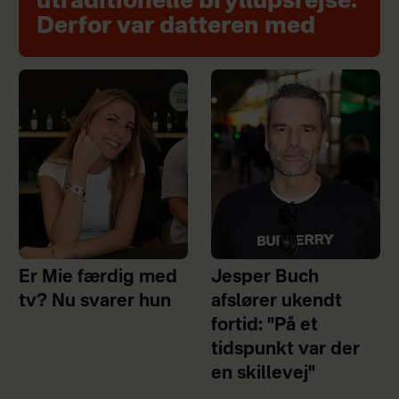
utraditionelle bryllupsrejse:
Derfor var datteren med
Er Mie færdig med
Jesper Buch
tv? Nu svarer hun
afslører ukendt
fortid: "På et
tidspunkt var der
en skillevej"