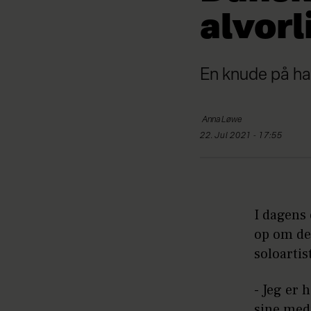
alvorl
En knude på hals
Anna
Løwe
22. Jul 2021 - 17:55
I dagens 
op om den
soloartis
- Jeg er 
sine med