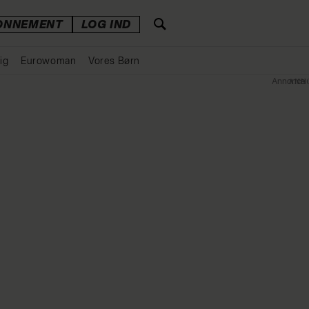
ONNEMENT
LOG IND
ig
Eurowoman
Vores Børn
Annonce