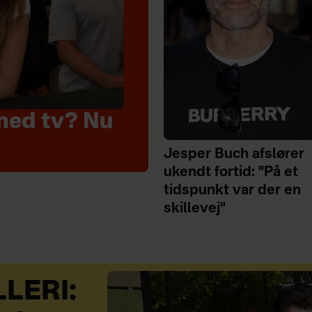
med tv? Nu
Jesper Buch afslører
ukendt fortid: "På et
tidspunkt var der en
skillevej"
LERI: