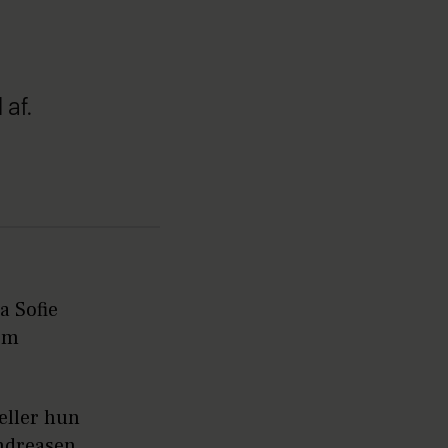
 af.
a Sofie
som
tæller hun
ndreasen,