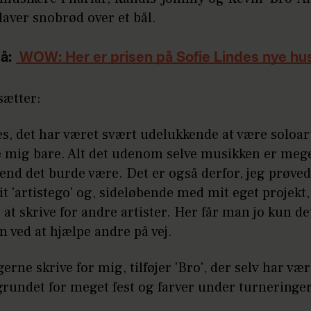
aver snobrød over et bål.
å:
WOW: Her er prisen på Sofie Lindes nye hu
sætter:
es, det har været svært udelukkende at være soloart
e mig bare. Alt det udenom selve musikken er meg
end det burde være. Det er også derfor, jeg prøved
it 'artistego' og, sideløbende med mit eget projekt,
at skrive for andre artister. Her får man jo kun de
 ved at hjælpe andre på vej.
erne skrive for mig, tilføjer 'Bro', der selv har vær
grundet for meget fest og farver under turneringer