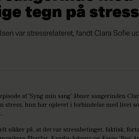
ige tegn på stress
en var stressrelateret, fandt Clara Sofie ud
episode af 'Syng min sang' åbner sangerinden Clar
 stress, hun har oplevet i forbindelse med livet 
t.
helt sikker på, at det var stressbetinget, faktisk, for
musikere Pharfar, Kandis-Johnny og Kevin 'Bro' A