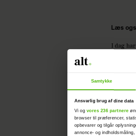
Læs ogs
I dag har
sange for
vindersa
Se klipp
Samtykke
Ansvarlig brug af dine data
Vi og
vores 236 partnere
øns
browser til præferencer, stat
opbevarer og tilgår oplysning
annonce- og indholdsmåling,