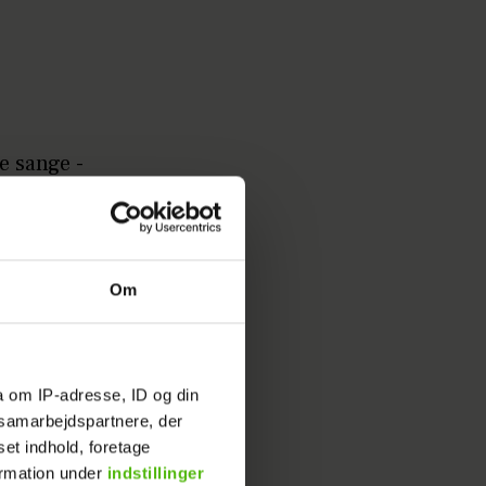
e sange -
Om
a om IP-adresse, ID og din
s samarbejdspartnere, der
set indhold, foretage
ormation under
indstillinger