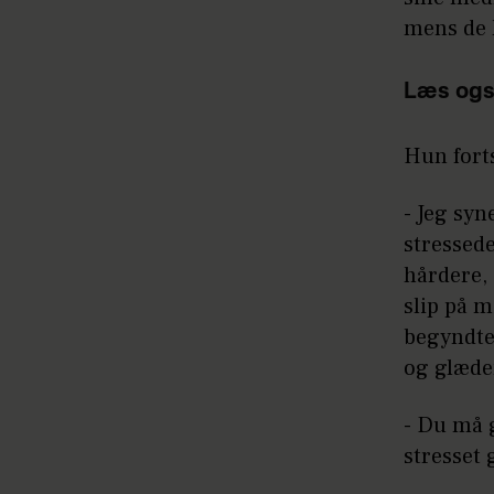
mens de l
Læs ogs
Hun fort
- Jeg syn
stressed
hårdere, 
slip på m
begyndte 
og glæden
- Du må g
stresset 