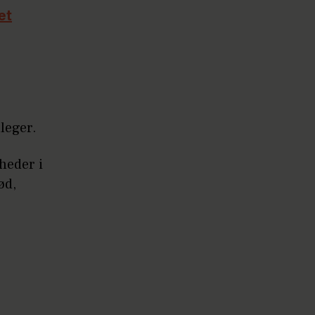
et
leger.
heder i
ød,