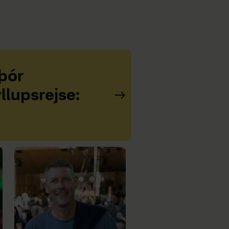
þór
llupsrejse: