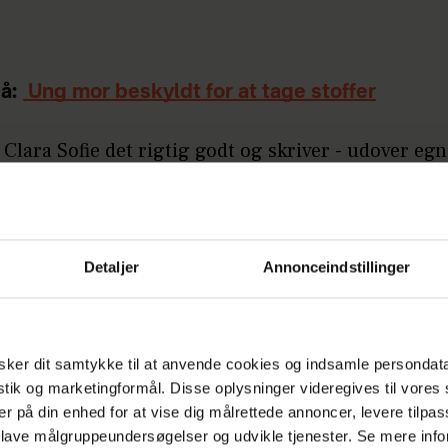
å:
Ung mor beskyldt for at tage stoffer
 Clara Sofie det rigtig godt og skriver - udover egn
 blandt andet DJs i udlandet, Hjalmar, Søs Fenger,
nge i X Factor og Melodi Gran Prix-sange.
et herunder:
Detaljer
Annonceindstillinger
ker dit samtykke til at anvende cookies og indsamle persondat
istik og marketingformål. Disse oplysninger videregives til vore
er på din enhed for at vise dig målrettede annoncer, levere tilpas
 lave målgruppeundersøgelser og udvikle tjenester. Se mere inf