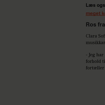
Læs ogs
meget k
Ros fr
Clara So
musikkarr
- Jeg har
forhold t
fortæller