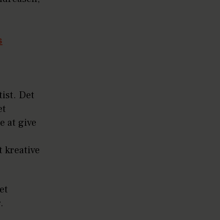
s
ist. Det
et
e at give
t kreative
et
.