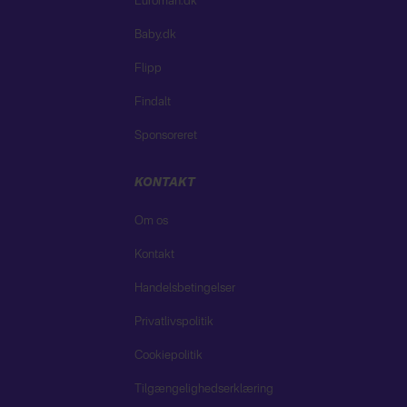
Euroman.dk
Baby.dk
Flipp
Findalt
Sponsoreret
KONTAKT
Om os
Kontakt
Handelsbetingelser
Privatlivspolitik
Cookiepolitik
Tilgængelighedserklæring