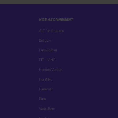
KØB ABONNEMENT
ALT for damerne
BoligLiv
Eurowoman
FIT LIVING
Hendes Verden
Her & Nu
Hjemmet
Rum
Vores Børn