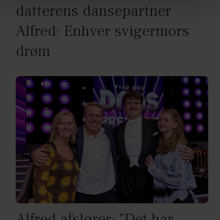
datterens dansepartner
dine personoplysninger i forbindelse hermed i både
vores
privatlivspolitik
og
cookiepolitik
.
Alfred: Enhver svigermors
drøm
Alfred afslører: "Det har