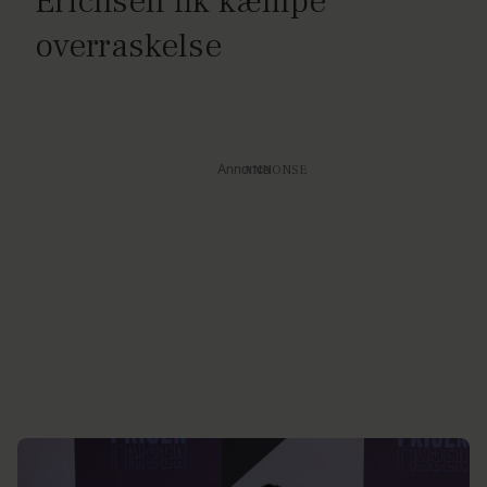
Erichsen fik kæmpe
overraskelse
Annonce