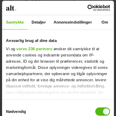
dans": “Han er verdens
modigste”
Samtykke
Detaljer
Annonceindstillinger
Om
Ansvarlig brug af dine data
Vi og
vores 236 partnere
ønsker dit samtykke til at
anvende cookies og indsamle persondata om IP-
adresse, ID og din browser til præferencer, statistik og
marketingformål. Disse oplysninger videregives til vores
samarbejdspartnere, der opbevarer og tilgår oplysninger
på din enhed for at vise dig målrettede annoncer, levere
tilpasset indhold, foretage annonce- og indholdsmåling,
lave målgruppeundersøgelser og udvikle tjenester. Se
mere information under
indstillinger
og i vores
Soffie Dalsgaard om Alfred
persondatapolitik. Du kan altid trække dit samtykke
Samtykkevalg
og Camilla: Her kan de få
tilbage eller ændre indstillinger fra vores
Nødvendig