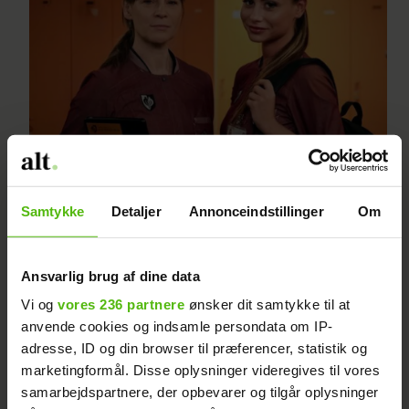
Tessa springer ud som
Samtykke
Detaljer
Annonceindstillinger
Om
skuespiller
Ansvarlig brug af dine data
Vi og
vores 236 partnere
ønsker dit samtykke til at
anvende cookies og indsamle persondata om IP-
adresse, ID og din browser til præferencer, statistik og
marketingformål. Disse oplysninger videregives til vores
samarbejdspartnere, der opbevarer og tilgår oplysninger