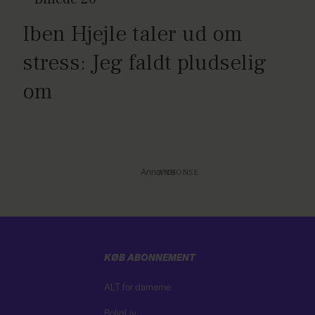
Iben Hjejle taler ud om
stress: Jeg faldt pludselig
om
Annonce
KØB ABONNEMENT
ALT for damerne
BoligLiv