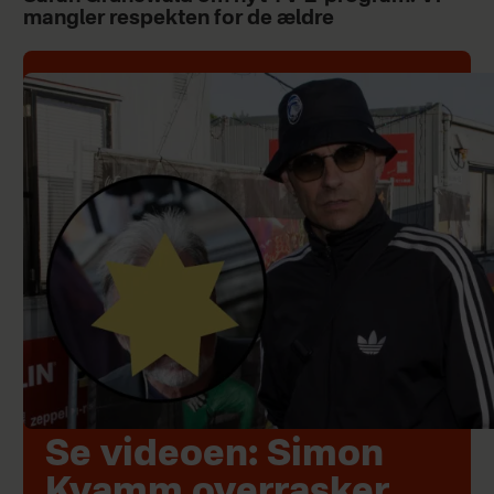
mangler respekten for de ældre
Se videoen: Simon
Kvamm overrasker