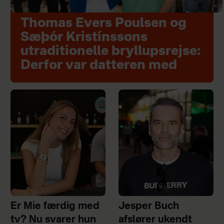
Thomas Evers Poulsen og
Sæþór Kristínssons
utraditionelle bryllupsrejse:
Derfor var datteren med
Er Mie færdig med
Jesper Buch
tv? Nu svarer hun
afslører ukendt