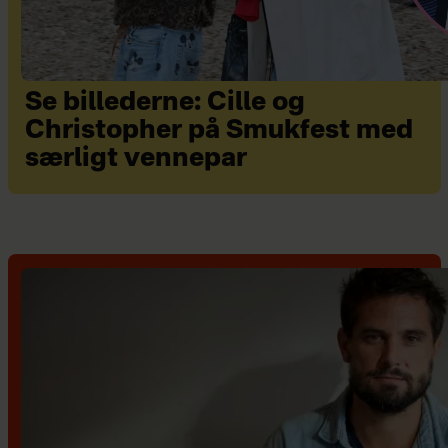
Se billederne: Cille og
Christopher på Smukfest med
særligt vennepar