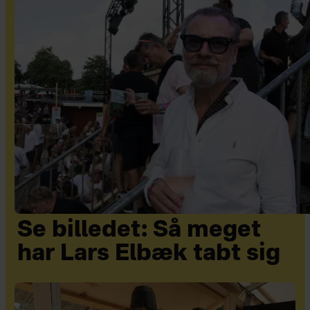
Se billedet: Så meget
har Lars Elbæk tabt sig