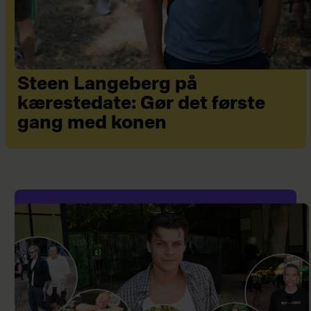
Steen Langeberg på
kærestedate: Gør det første
gang med konen