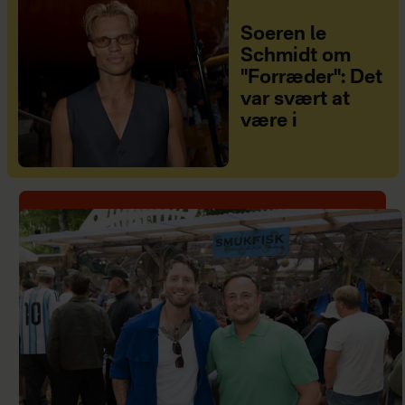
Soeren le
Schmidt om
"Forræder": Det
var svært at
være i