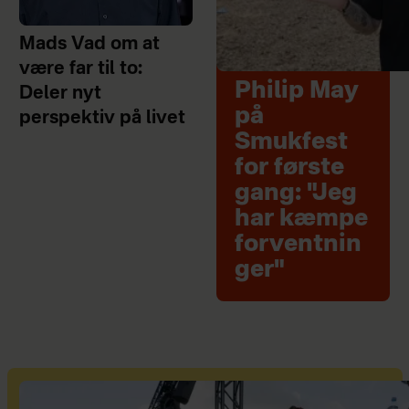
Mads Vad om at
være far til to:
Philip May
Deler nyt
på
perspektiv på livet
Smukfest
for første
gang: "Jeg
har kæmpe
forventnin
ger"