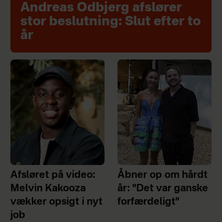
Andreas Odbjerg afslører
stor beslutning: Slut efter to
år
Afsløret på video:
Åbner op om hårdt
Melvin Kakooza
år: "Det var ganske
vækker opsigt i nyt
forfærdeligt"
job