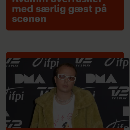
med særlig gæst på
scenen