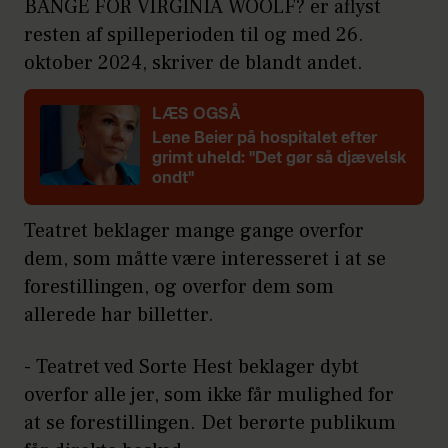
BANGE FOR VIRGINIA WOOLF? er aflyst
resten af spilleperioden til og med 26.
oktober 2024, skriver de blandt andet.
LÆS OGSÅ
Lene Beier på hospitalet efter
grimt uheld:
"Det gør så djævelsk
ondt"
Teatret beklager mange gange overfor
dem, som måtte være interesseret i at se
forestillingen, og overfor dem som
allerede har billetter.
- Teatret ved Sorte Hest beklager dybt
overfor alle jer, som ikke får mulighed for
at se forestillingen. Det berørte publikum