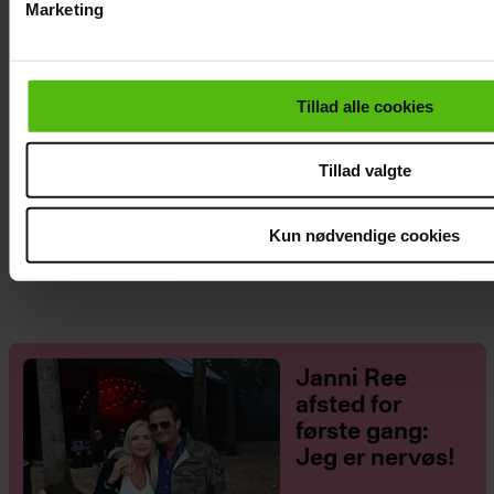
Marketing
Du kan til enhver tid trække dit samtykke tilbage via linket i 
læse mere om vores brug af cookies, samarbejdspartnere og
personoplysninger i forbindelse hermed i både
Tillad alle cookies
vores
privatlivspolitik
og
cookiepolitik
.
Tillad valgte
Natasha Brock mødte sin mand på
Kun nødvendige cookies
Skanderborg
Janni Ree
afsted for
første gang:
Jeg er nervøs!