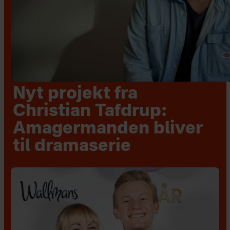
Nyt projekt fra
Christian Tafdrup:
Amagermanden bliver
til dramaserie