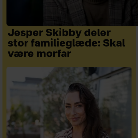
Jesper Skibby deler
stor familieglæde: Skal
være morfar