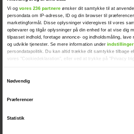
Vi og
vores 236 partnere
ønsker dit samtykke til at anvend
persondata om IP-adresse, ID og din browser til præferencer, 
marketingformål. Disse oplysninger videregives til vores sa
opbevarer og tilgår oplysninger på din enhed for at vise dig 
tilpasset indhold, foretage annonce- og indholdsmåling, lav
og udvikle tjenester. Se mere information under
indstillinger
persondatapolitik. Du kan altid trække dit samtykke tilbage ell
vores "Cookiedeklaration", eller ved at trykke på "Privacy trig
Dine valg anvendes på hele websitet.
Samtykkevalg
Nødvendig
Vi ønsker dit samtykke til at indsamle og bruge data for at k
TV 2-profilen Stefan Jepsen ramt af
relevant journalistisk indhold til dig.
nyresvigt
Præferencer
Vi anvender egne cookies og cookies fra tredjeparter til at a
vores hjemmeside. Vi indsamler data om IP, ID og din browser 
generere statistik og huske dine præferencer samt til brug fo
Statistik
optimere vores reklametiltag på sociale medier og til at vise d
med sociale medier.