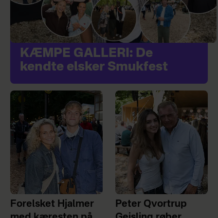
KÆMPE GALLERI: De
kendte elsker Smukfest
Forelsket Hjalmer
Peter Qvortrup
med kæresten på
Geisling røber