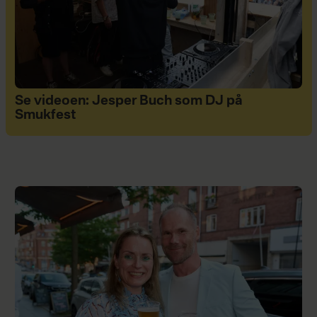
Se videoen: Jesper Buch som DJ på
Smukfest