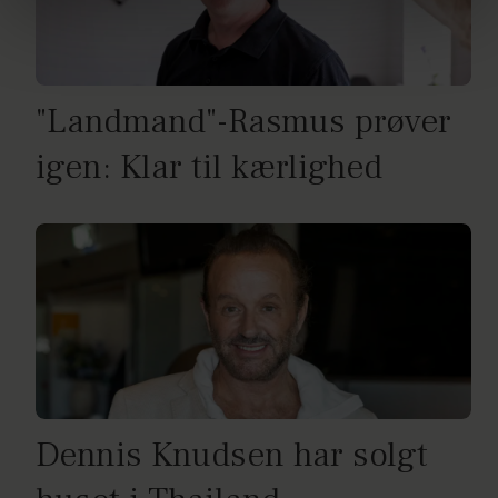
brug af cookies, samarbejdspartnere og behandling af
dine personoplysninger i forbindelse hermed i både
vores
privatlivspolitik
og
cookiepolitik
.
"Landmand"-Rasmus prøver
igen: Klar til kærlighed
Dennis Knudsen har solgt