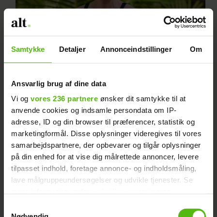
Ny deltager i “Robinson”:
Samtykke
Detaljer
Annonceindstillinger
Om
Her er hendes kendte mand
Ansvarlig brug af dine data
Vi og
vores 236 partnere
ønsker dit samtykke til at
anvende cookies og indsamle persondata om IP-
adresse, ID og din browser til præferencer, statistik og
marketingformål. Disse oplysninger videregives til vores
samarbejdspartnere, der opbevarer og tilgår oplysninger
på din enhed for at vise dig målrettede annoncer, levere
tilpasset indhold, foretage annonce- og indholdsmåling,
lave målgruppeundersøgelser og udvikle tjenester. Se
Szhirley åbner op om
mere information under
indstillinger
og i vores
persondatapolitik. Du kan altid trække dit samtykke
Samtykkevalg
depression: "Jeg var bare
tilbage eller ændre indstillinger fra vores
Nødvendig