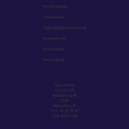
Privatlivspolitik
Cookiepolitik
Tilgængelighedserklæring
Kundeservice
Annoncørinfo
Fortryd aftale
Story House
Egmont A/S
Strødamvej 46
2100
København Ø
TLF: 70 25 75 10
CVR: 83131128