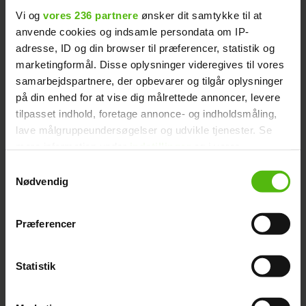
Vi og
vores 236 partnere
ønsker dit samtykke til at
anvende cookies og indsamle persondata om IP-
adresse, ID og din browser til præferencer, statistik og
marketingformål. Disse oplysninger videregives til vores
samarbejdspartnere, der opbevarer og tilgår oplysninger
på din enhed for at vise dig målrettede annoncer, levere
tilpasset indhold, foretage annonce- og indholdsmåling,
lave målgruppeundersøgelser og udvikle tjenester. Se
mere information under
indstillinger
og i vores
persondatapolitik. Du kan altid trække dit samtykke
Samtykkevalg
tilbage eller ændre indstillinger fra vores
Nødvendig
"Cookiedeklaration", eller ved at trykke på "Privacy
trigger" ikonet.
Præferencer
Dine valg anvendes på hele websitet.
Kendt fra "Vild med dans":
Statistik
Vi ønsker dit samtykke til at indsamle og bruge data for
Hun spiller Huldren i
at kunne levere og finansiere relevant journalistisk