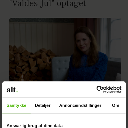
"Valdes Jul" optaget
Amalie og Sebastian var selv
Samtykke
Detaljer
Annonceindstillinger
Om
børn i filmbranchen: En
voksen verden
Ansvarlig brug af dine data