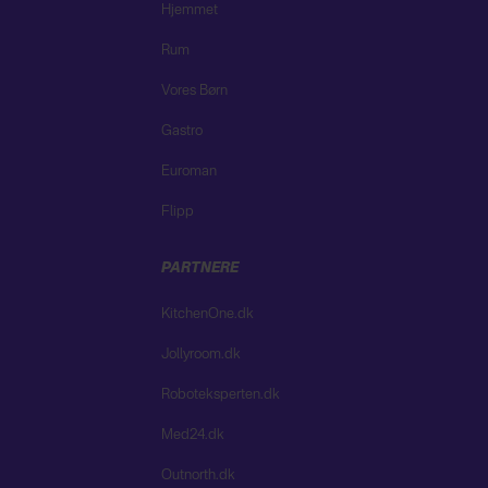
Hjemmet
Rum
Vores Børn
Gastro
Euroman
Flipp
PARTNERE
KitchenOne.dk
Jollyroom.dk
Roboteksperten.dk
Med24.dk
Outnorth.dk