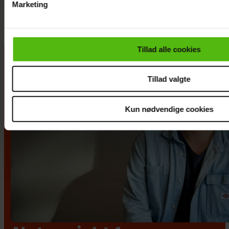
Marketing
Du kan til enhver tid trække dit samtykke tilbage via linket i 
læse mere om vores brug af cookies, samarbejdspartnere og
personoplysninger i forbindelse hermed i både
Tillad alle cookies
vores
privatlivspolitik
og
cookiepolitik
.
Tillad valgte
Kun nødvendige cookies