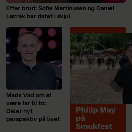
Efter brud: Sofie Martinusen og Daniel
Lazrak har datet i skjul
Mads Vad om at
være far til to:
Philip May
Deler nyt
på
perspektiv på livet
Smukfest