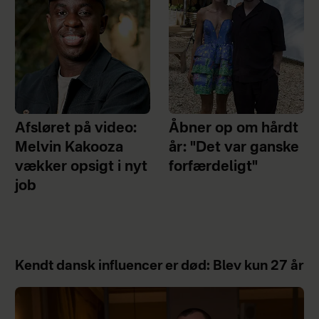
Afsløret på video:
Åbner op om hårdt
Melvin Kakooza
år: "Det var ganske
vækker opsigt i nyt
forfærdeligt"
job
Kendt dansk influencer er død: Blev kun 27 år