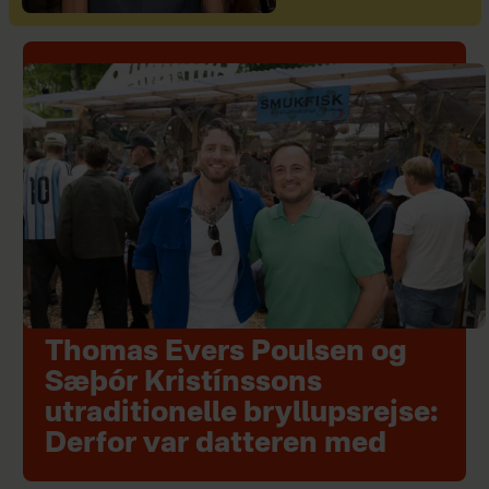
Thomas Evers Poulsen og
Sæþór Kristínssons
utraditionelle bryllupsrejse:
Derfor var datteren med