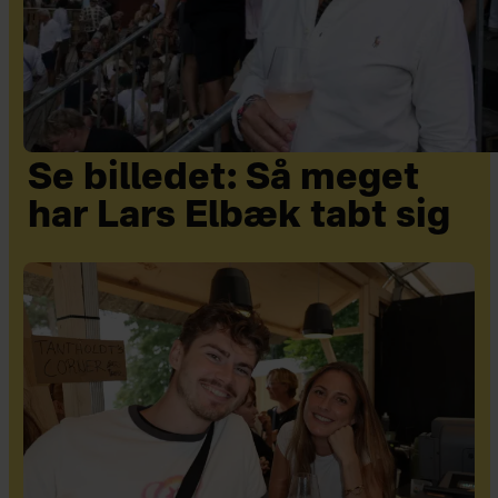
Se billedet: Så meget
har Lars Elbæk tabt sig