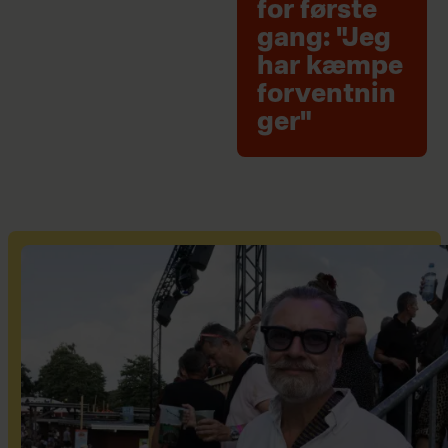
for første
gang: "Jeg
har kæmpe
forventnin
ger"