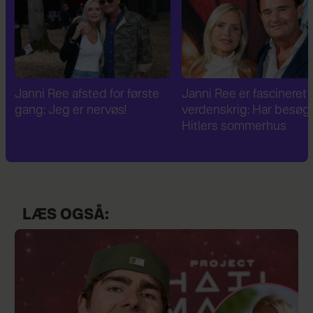
Janni Ree er fascineret af 2.
Janni Ree bryder
verdenskrig: Har besøgt
tavsheden: "Det er
Hitlers sommerhus
fuldstændig absurd"
LÆS OGSÅ: