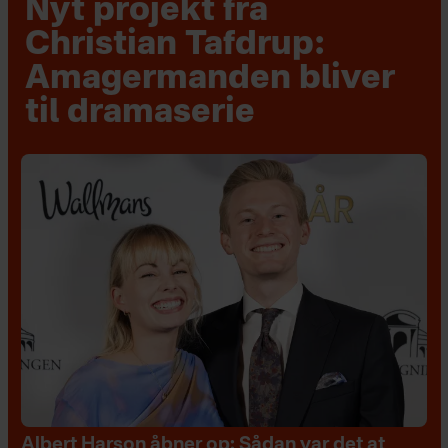
Nyt projekt fra
Christian Tafdrup:
Amagermanden bliver
til dramaserie
Albert Harson åbner op: Sådan var det at