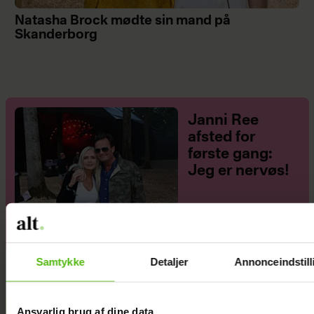
Natasha Brock mødte sin mand på
Skanderborg
Janni Ree
afsted for
første gang:
Jeg er nervøs!
Samtykke
Detaljer
Annonceindstill
Ansvarlig brug af dine data