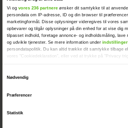
Vi og
vores 236 partnere
ønsker dit samtykke til at anvend
persondata om IP-adresse, ID og din browser til præferencer, 
marketingformål. Disse oplysninger videregives til vores sa
opbevarer og tilgår oplysninger på din enhed for at vise dig 
tilpasset indhold, foretage annonce- og indholdsmåling, lav
og udvikle tjenester. Se mere information under
indstillinger
persondatapolitik. Du kan altid trække dit samtykke tilbage ell
vores "Cookiedeklaration", eller ved at trykke på "Privacy trig
Dine valg anvendes på hele websitet.
Samtykkevalg
Nødvendig
Vi ønsker dit samtykke til at indsamle og bruge data for at k
relevant journalistisk indhold til dig.
Præferencer
Vi anvender egne cookies og cookies fra tredjeparter til at a
vores hjemmeside. Vi indsamler data om IP, ID og din browser 
Se billederne: Cille og
generere statistik og huske dine præferencer samt til brug fo
Statistik
Christopher på Smukfest med
optimere vores reklametiltag på sociale medier og til at vise d
særligt vennepar
med sociale medier.