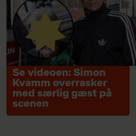
Se videoen: Simon
Kvamm overrasker
med særlig gæst på
scenen