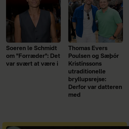
Soeren le Schmidt
Thomas Evers
om "Forræder": Det
Poulsen og Sæþór
var svært at være i
Kristínssons
utraditionelle
bryllupsrejse:
Derfor var datteren
med