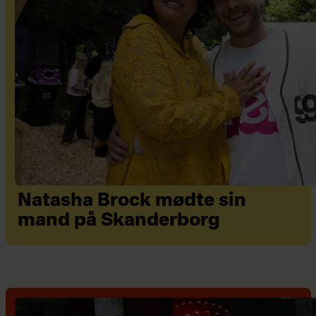
Natasha Brock mødte sin
mand på Skanderborg