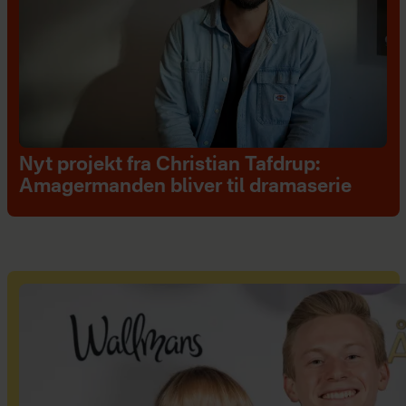
Nyt projekt fra Christian Tafdrup:
Amagermanden bliver til dramaserie