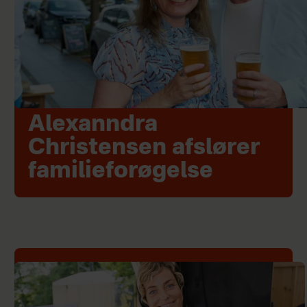
Alexanndra
Christensen afslører
familieforøgelse