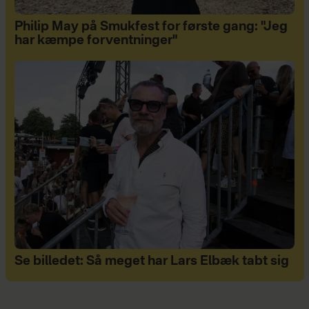
Philip May på Smukfest for første gang: "Jeg
har kæmpe forventninger"
Se billedet: Så meget har Lars Elbæk tabt sig