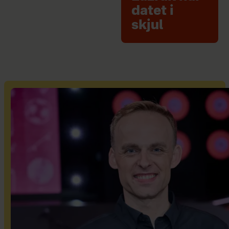
datet i
skjul