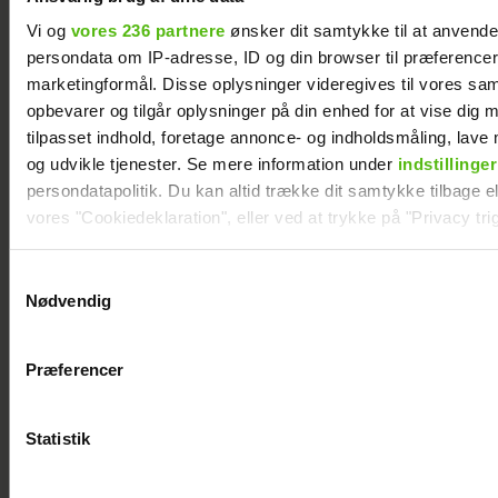
Vi og
vores 236 partnere
ønsker dit samtykke til at anvend
persondata om IP-adresse, ID og din browser til præferencer, 
marketingformål. Disse oplysninger videregives til vores sa
opbevarer og tilgår oplysninger på din enhed for at vise dig 
Afsløret på video: Melvin Kakooza vækker
tilpasset indhold, foretage annonce- og indholdsmåling, lav
opsigt i nyt job
og udvikle tjenester. Se mere information under
indstillinger
persondatapolitik. Du kan altid trække dit samtykke tilbage ell
vores "Cookiedeklaration", eller ved at trykke på "Privacy trig
Dine valg anvendes på hele websitet.
Samtykkevalg
Nødvendig
Vi ønsker dit samtykke til at indsamle og bruge data for at k
relevant journalistisk indhold til dig.
Præferencer
Vi anvender egne cookies og cookies fra tredjeparter til at a
vores hjemmeside. Vi indsamler data om IP, ID og din browser 
generere statistik og huske dine præferencer samt til brug fo
Statistik
optimere vores reklametiltag på sociale medier og til at vise d
med sociale medier.
Åbner op om hårdt år: "Det var ganske