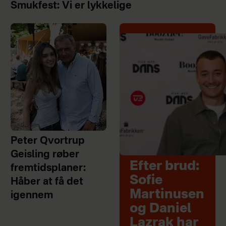
Smukfest: Vi er lykkelige
Peter Qvortrup
Geisling røber
Efter brud:
fremtidsplaner:
Sofie
Håber at få det
Martinusen
igennem
og Daniel
Lazrak har