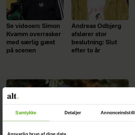
Se videoen: Simon
Andreas Odbjerg
Kvamm overrasker
afslører stor
med særlig gæst
beslutning: Slut
på scenen
efter to år
Samtykke
Detaljer
Annonceindstill
Ansvarlig brug af dine data