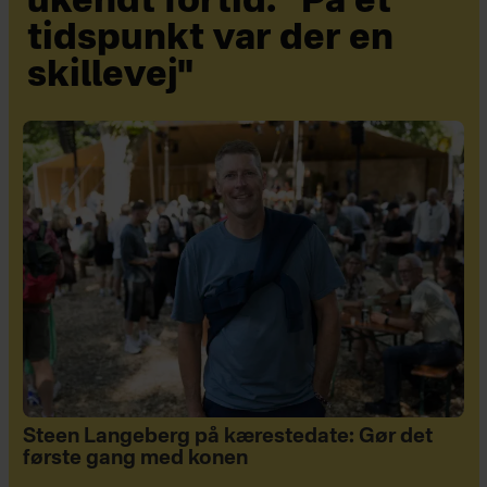
ukendt fortid: "På et
tidspunkt var der en
skillevej"
Steen Langeberg på kærestedate: Gør det
første gang med konen