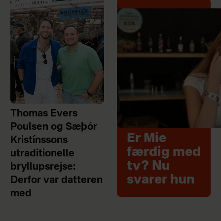
Thomas Evers
Poulsen og Sæþór
Er Mie
Kristínssons
færdig med
utraditionelle
tv? Nu
bryllupsrejse:
svarer hun
Derfor var datteren
med