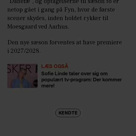
"Danefæ", og optagelserne til sæson to er
netop gået i gang på Fyn, hvor de første
scener skydes, inden holdet rykker til
Moesgaard ved Aarhus.
Den nye sæson forventes at have premiere
i 2027/2028.
LÆS OGSÅ
Sofie Linde taler over sig om
populært tv-program: Der kommer
mere!
KENDTE