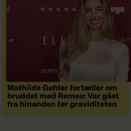
Mathilde Gøhler fortæller om
bruddet med Remee: Var gået
fra hinanden før graviditeten