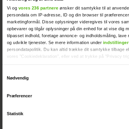
Smukfest
Vi og
vores 236 partnere
ønsker dit samtykke til at anvend
persondata om IP-adresse, ID og din browser til præferencer, 
marketingformål. Disse oplysninger videregives til vores sa
opbevarer og tilgår oplysninger på din enhed for at vise dig 
tilpasset indhold, foretage annonce- og indholdsmåling, lav
og udvikle tjenester. Se mere information under
indstillinger
persondatapolitik. Du kan altid trække dit samtykke tilbage ell
vores "Cookiedeklaration", eller ved at trykke på "Privacy trig
Dine valg anvendes på hele websitet.
Samtykkevalg
Nødvendig
Vi ønsker dit samtykke til at indsamle og bruge data for at k
relevant journalistisk indhold til dig.
Præferencer
Alexanndra Christensen afslører
Vi anvender egne cookies og cookies fra tredjeparter til at a
familieforøgelse
vores hjemmeside. Vi indsamler data om IP, ID og din browser 
generere statistik og huske dine præferencer samt til brug fo
Statistik
optimere vores reklametiltag på sociale medier og til at vise d
med sociale medier.