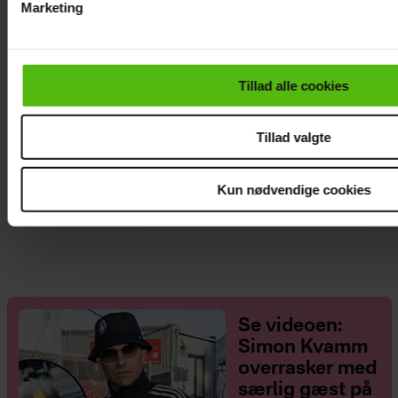
Marketing
Du kan til enhver tid trække dit samtykke tilbage via linket i 
læse mere om vores brug af cookies, samarbejdspartnere og
personoplysninger i forbindelse hermed i både
Tillad alle cookies
vores
privatlivspolitik
og
cookiepolitik
.
Tillad valgte
Kun nødvendige cookies
Sarah Grünewald om nyt TV 2-program: Vi
mangler respekten for de ældre
Se videoen:
Simon Kvamm
overrasker med
særlig gæst på