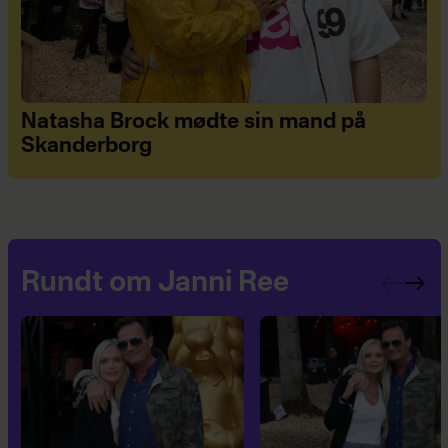
Natasha Brock mødte sin mand på
Skanderborg
Rundt om Janni Ree