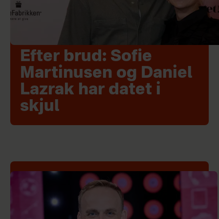
Efter brud: Sofie
Martinusen og Daniel
Lazrak har datet i
skjul