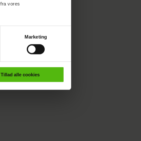
 fra vores
Marketing
ournalistisk indhold til dig.
et
emmeside. Vi indsamler data
er samt til brug for
ktioner i forbindelse med
Tillad alle cookies
e mere om vores brug af
 både