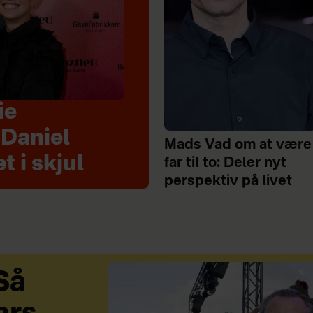
ie
 Daniel
Mads Vad om at være
t i skjul
far til to: Deler nyt
perspektiv på livet
Så