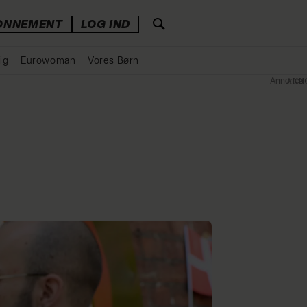
ONNEMENT
LOG IND
ig
Eurowoman
Vores Børn
Annonce