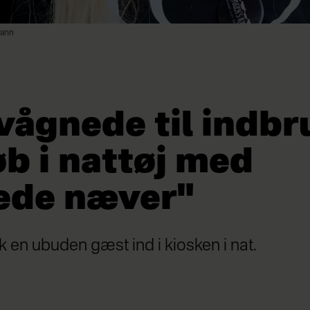
mann
vågnede til indbr
øb i nattøj med
ede næver"
ik en ubuden gæst ind i kiosken i nat.