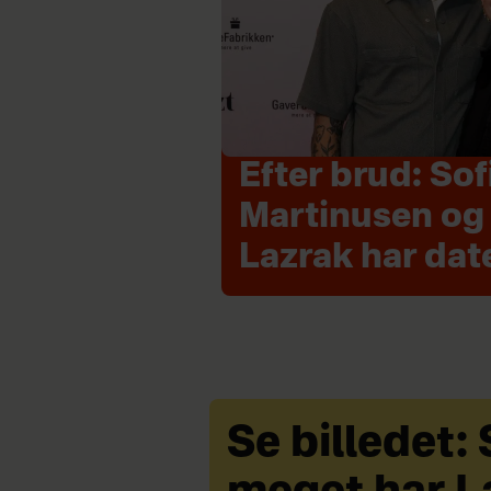
Efter brud: Sof
Martinusen og
Lazrak har date
Se billedet: 