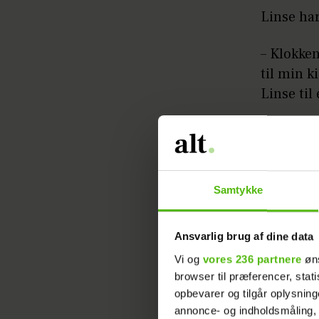
Linse har
– Klokken
til min k
Linse til
I en vide
i kioske
– Jeg nå
Samtykke
potteplan
Ansvarlig brug af dine data
Senere ko
Vi og
vores 236 partnere
øns
komme ef
browser til præferencer, stat
opbevarer og tilgår oplysning
Nu er dør
annonce- og indholdsmåling,