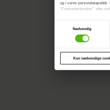
sine for
og i vores persondatapolitik. 
"Cookiedeklaration", eller ved
– Nu skal
Dine valg anvendes på hele w
Samtykkevalg
Nødvendig
Vi ønsker dit samtykke til at 
Vi anvender egne cookies og c
om IP, ID og din browser for a
markedsføring, så vi kan opti
sociale medier.
Kun nødvendige cook
LINSE KESSLE
Du kan til enhver tid trække 
cookies, samarbejdspartnere 
vores
privatlivspolitik
og
co