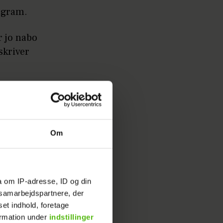
tagram.
r jo nabo
skriver
er videre
n kastede
Om
ere at
a om IP-adresse, ID og din
s samarbejdspartnere, der
set indhold, foretage
 tage
ormation under
indstillinger