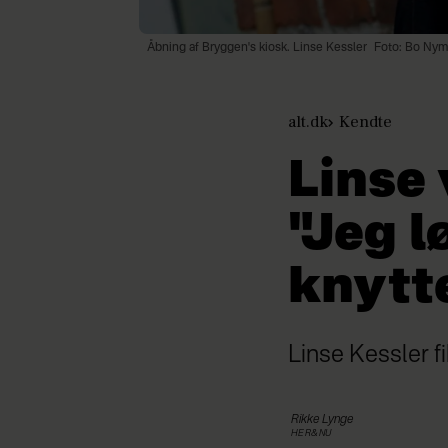
Åbning af Bryggen's kiosk. Linse Kessler
Foto: Bo Ny
alt.dk
Kendte
Linse 
"Jeg l
knytt
Linse Kessler f
Rikke
Lynge
HER&NU