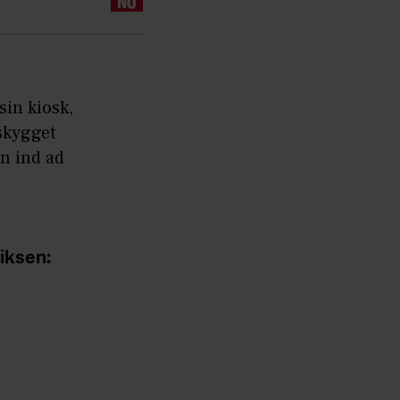
sin kiosk,
skygget
n ind ad
iksen: