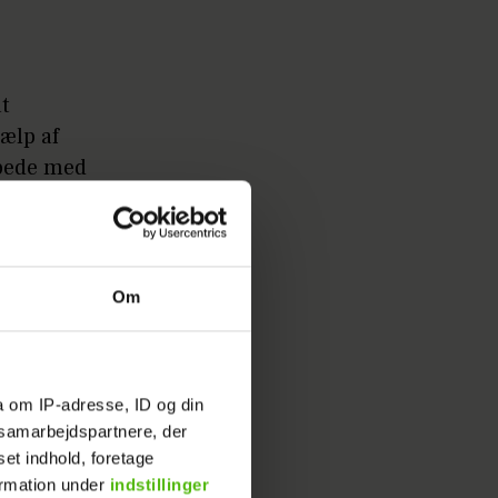
at
jælp af
pede med
. Han har
 sin
Om
a om IP-adresse, ID og din
e
s samarbejdspartnere, der
set indhold, foretage
ormation under
indstillinger