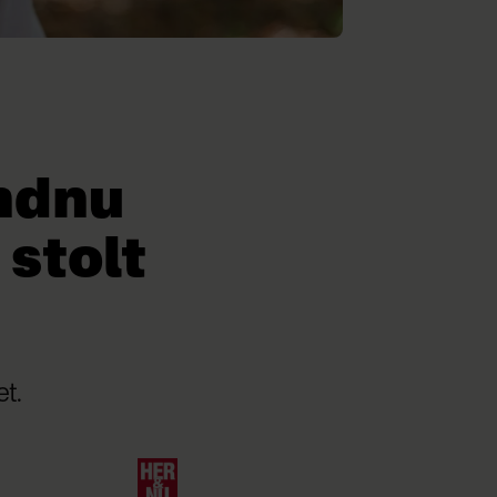
endnu
 stolt
t.