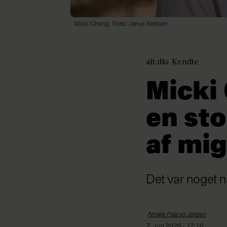
Micki Cheng
Foto: Janus Nielsen
alt.dk
Kendte
Micki
en sto
af mig
Det var noget n
Amalie Paarup
Jensen
7. Jun 2026 - 17:16