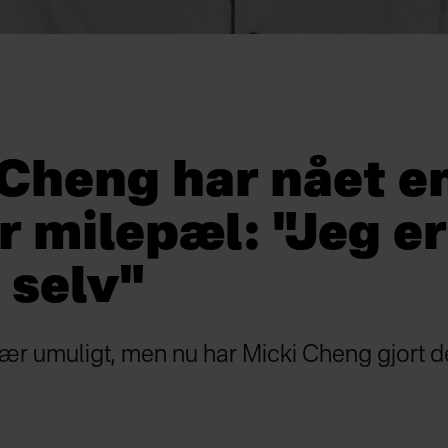
 Cheng har nået 
r milepæl: "Jeg er
 selv"
ær umuligt, men nu har Micki Cheng gjort de