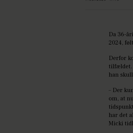
Da 36-år
2024, føl
Derfor ko
tilfældet
han skull
– Der kun
om, at nu
tidspunkt
har det a
Micki tid