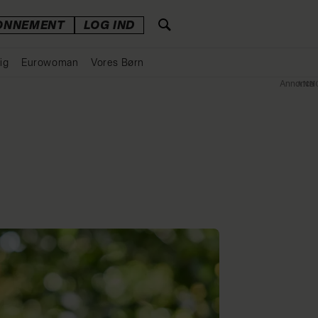
ONNEMENT
LOG IND
ig
Eurowoman
Vores Børn
Annonce