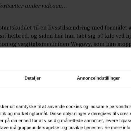
fortsætter under videoen...
startskuddet til en livsstilsændring med formålet 
sit helbred, og siden har han tabt sig 50 kilo ved h
tion og vægttabsmedicinen Wegovy, som han stop
ommer.
nok med, at han nu er blevet fik for de mange kilo
så nået en anden stor milepæl og er blevet fri for
Detaljer
Annonceindstillinger
fortæller han i et opslag på Instagram.
LÆS OGSÅ
ker dit samtykke til at anvende cookies og indsamle persondat
Micki Cheng i vild debut: Det bliver ikk
istik og marketingformål. Disse oplysninger videregives til vore
sidste gang
er på din enhed for at vise dig målrettede annoncer, levere tilpas
 lave målgruppeundersøgelser og udvikle tjenester. Se mere inf