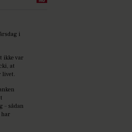
årsdag i
t ikke var
ki, at
livet.
tanken
t
ng – sådan
, har