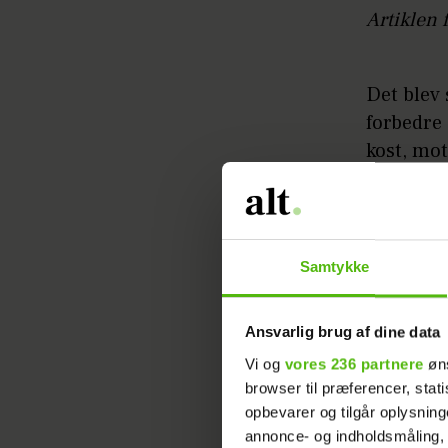
Artiklen 
Det blev 
forbedre 
kost, mo
sidste s
Men ikke 
nemlig og
Samtykke
medicin, 
Ansvarlig brug af dine data
Vi og
vores 236 partnere
øns
browser til præferencer, stat
opbevarer og tilgår oplysning
annonce- og indholdsmåling,