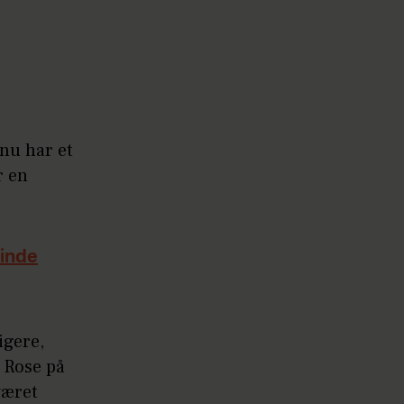
 nu har et
r en
finde
igere,
 Rose på
været