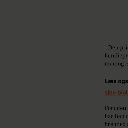
- Den pri
familiep
mening, s
Læs ogs
sine bio
Foruden s
har han 
fire med 