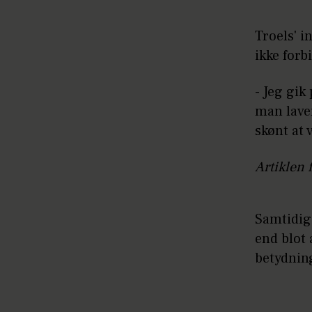
Troels' i
ikke forb
- Jeg gik
man laver
skønt at 
Artiklen 
Samtidig
end blot 
betydnin