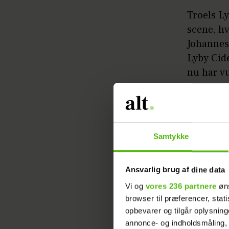
Troels Ly
scene, h
Johannes 
Lyby Cide
nu har vu
Læs ogs
Nicolaj 
Samtykke
- Vi har 
Cider ved
Ansvarlig brug af dine data
Troels, d
Vi og
vores 236 partnere
øns
møder ham
browser til præferencer, stat
opbevarer og tilgår oplysning
Det lille
annonce- og indholdsmåling,