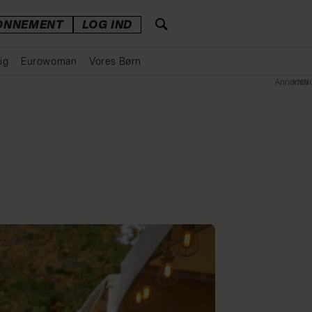
ONNEMENT
LOG IND
ig
Eurowoman
Vores Børn
Annonce