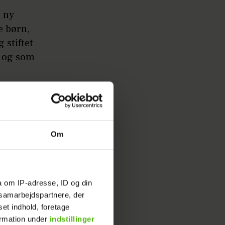
n ny
e børn,
 stiftet
, og som
ting med
Om
edste Dry
det fra
 HER&NU
a om IP-adresse, ID og din
s samarbejdspartnere, der
set indhold, foretage
 har da
ormation under
indstillinger