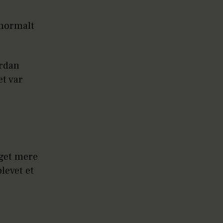
 normalt
ordan
et var
eget mere
levet et