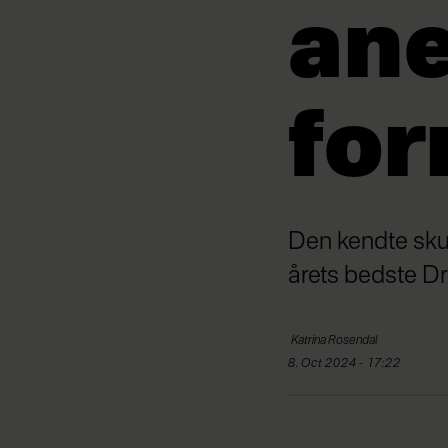
an
for
Den kendte skue
årets bedste D
Katrina
Rosendal
8. Oct 2024 - 17:22