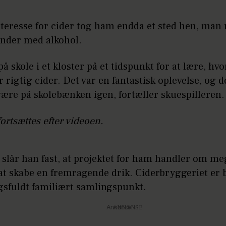
nteresse for cider tog ham endda et sted hen, man
inder med alkohol.
 på skole i et kloster på et tidspunkt for at lære, hv
 rigtig cider. Det var en fantastisk oplevelse, og d
være på skolebænken igen, fortæller skuespilleren.
fortsættes efter videoen.
 slår han fast, at projektet for ham handler om m
at skabe en fremragende drik. Ciderbryggeriet er b
gsfuldt familiært samlingspunkt.
Annonce