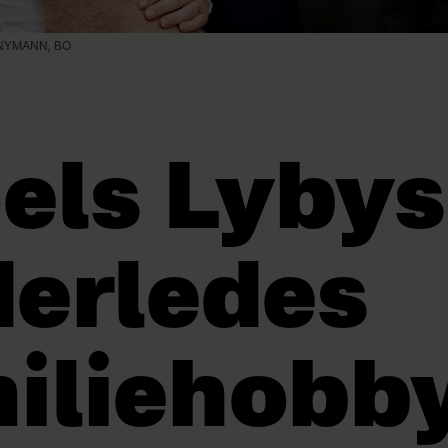
NYMANN, BO
els Lybys
erledes
iliehobb