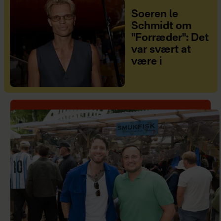
Soeren le
Schmidt om
"Forræder": Det
var svært at
være i