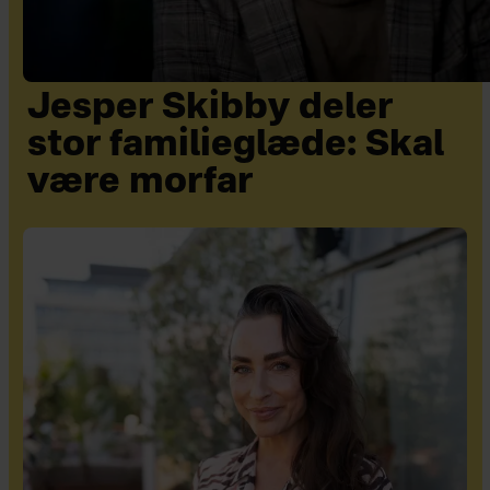
Jesper Skibby deler
stor familieglæde: Skal
være morfar