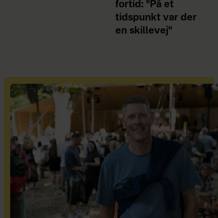
fortid: "På et
tidspunkt var der
en skillevej"