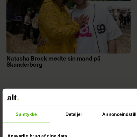
Natasha Brock mødte sin mand på
Skanderborg
Janni Ree
afsted for
Samtykke
Detaljer
Annonceindstill
første gang:
Jeg er nervøs!
Ansvarlig brug af dine data