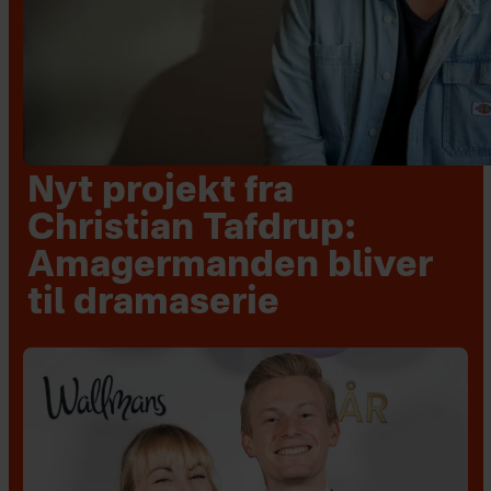
Nyt projekt fra
Christian Tafdrup:
Amagermanden bliver
til dramaserie