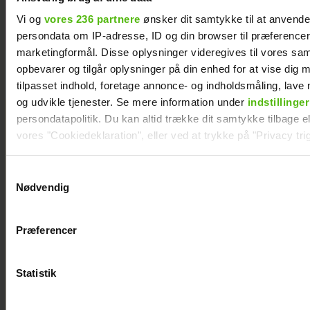
Vi og
vores 236 partnere
ønsker dit samtykke til at anvend
persondata om IP-adresse, ID og din browser til præferencer, 
marketingformål. Disse oplysninger videregives til vores sa
opbevarer og tilgår oplysninger på din enhed for at vise dig 
tilpasset indhold, foretage annonce- og indholdsmåling, lav
og udvikle tjenester. Se mere information under
indstillinger
persondatapolitik. Du kan altid trække dit samtykke tilbage ell
vores "Cookiedeklaration", eller ved at trykke på "Privacy trig
Dine valg anvendes på hele websitet.
Samtykkevalg
Nødvendig
Vi ønsker dit samtykke til at indsamle og bruge data for at k
relevant journalistisk indhold til dig.
Præferencer
Vi anvender egne cookies og cookies fra tredjeparter til at a
vores hjemmeside. Vi indsamler data om IP, ID og din browser 
generere statistik og huske dine præferencer samt til brug fo
Statistik
optimere vores reklametiltag på sociale medier og til at vise d
med sociale medier.