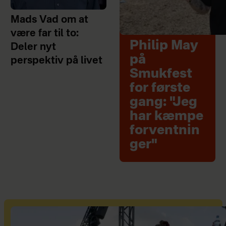
Mads Vad om at
være far til to:
Philip May
Deler nyt
på
perspektiv på livet
Smukfest
for første
gang: "Jeg
har kæmpe
forventnin
ger"