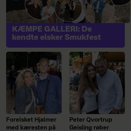
KÆMPE GALLERI: De
kendte elsker Smukfest
Forelsket Hjalmer
Peter Qvortrup
med kæresten på
Geisling røber