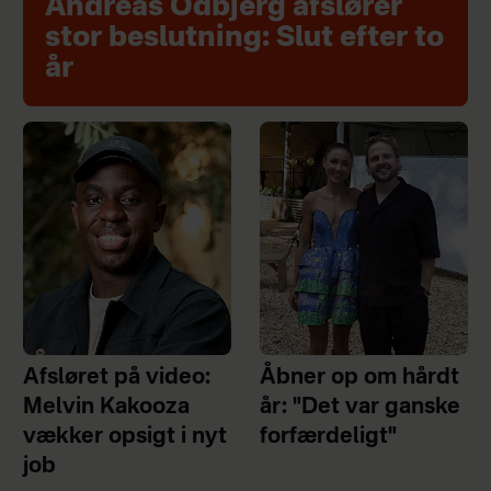
Andreas Odbjerg afslører
stor beslutning: Slut efter to
år
Afsløret på video:
Åbner op om hårdt
Melvin Kakooza
år: "Det var ganske
vækker opsigt i nyt
forfærdeligt"
job