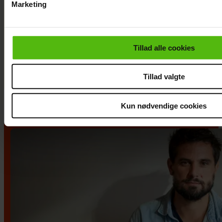
Marketing
Du kan til enhver tid trække dit samtykke tilbage via linket i 
læse mere om vores brug af cookies, samarbejdspartnere og
personoplysninger i forbindelse hermed i både
Se billederne: Cille og
Tillad alle cookies
vores
privatlivspolitik
og
cookiepolitik
.
Christopher på Smukfest med
særligt vennepar
Tillad valgte
Kun nødvendige cookies