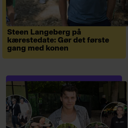
Steen Langeberg på
kærestedate: Gør det første
gang med konen