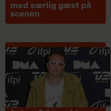
med særlig gæst på
scenen