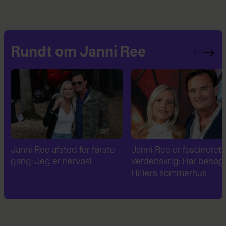
Rundt om Janni Ree
Janni Ree er fascineret af 2.
Janni Ree bryder
verdenskrig: Har besøgt
tavsheden: "Det er
Hitlers sommerhus
fuldstændig absurd"