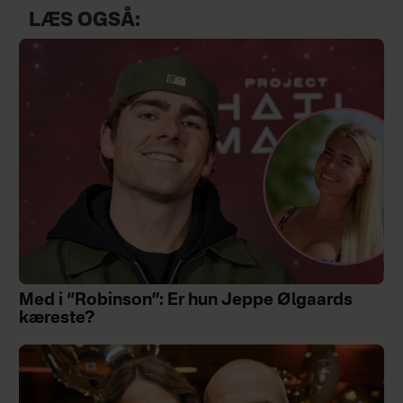
LÆS OGSÅ:
Med i “Robinson”: Er hun Jeppe Ølgaards
kæreste?