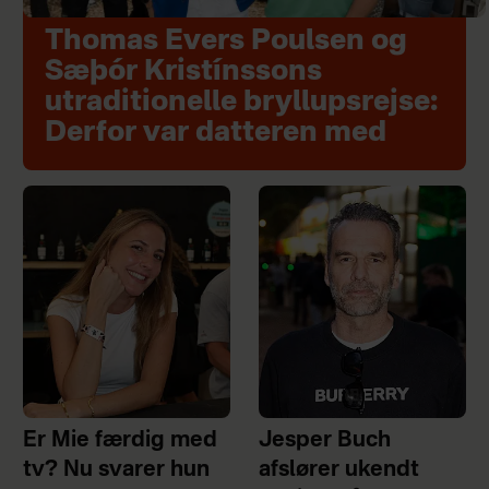
Thomas Evers Poulsen og
Sæþór Kristínssons
utraditionelle bryllupsrejse:
Derfor var datteren med
Er Mie færdig med
Jesper Buch
tv? Nu svarer hun
afslører ukendt