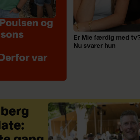
Poulsen og
ssons
Er Mie færdig med tv
Nu svarer hun
Derfor var
eberg
ate: