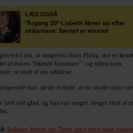
LÆS OGSÅ
"Årgang 20"-Lisbeth åbner op efter
skilsmisse: Savnet er enormt
gen tvivl om, at sangeren Hans Philip, der er ken
del af duoen "Ukendt Kunstner" - og siden som
ner, er stolt af sin udkårne.
eagerede han, da du fortalte, at du skulle være vær
v helt vild glad, og han var meget, meget stolt af m
lia.
å:
Bubber åbner op: Taler igen med sine voks