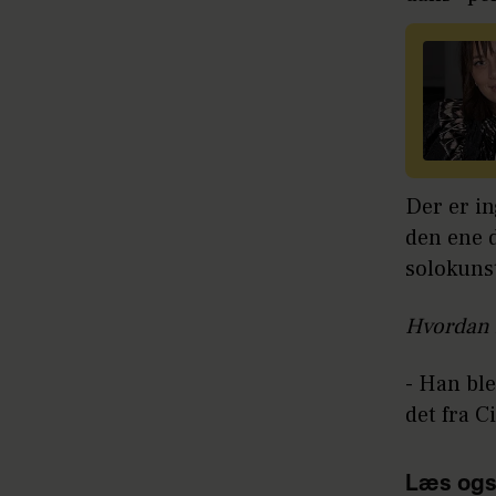
Der er in
den ene 
solokunst
Hvordan r
- Han ble
det fra Ci
Læs ogs