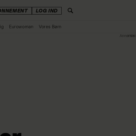
ONNEMENT
LOG IND
ig
Eurowoman
Vores Børn
Annonce