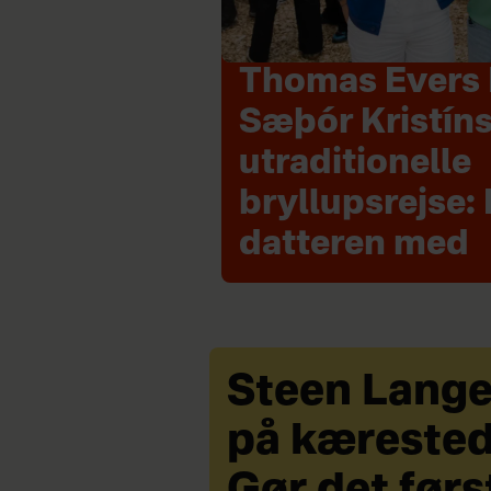
Thomas Evers 
Sæþór Kristín
utraditionelle
bryllupsrejse: 
datteren med
Steen Lang
på kærested