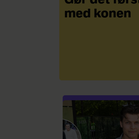
Gør det førs
med konen