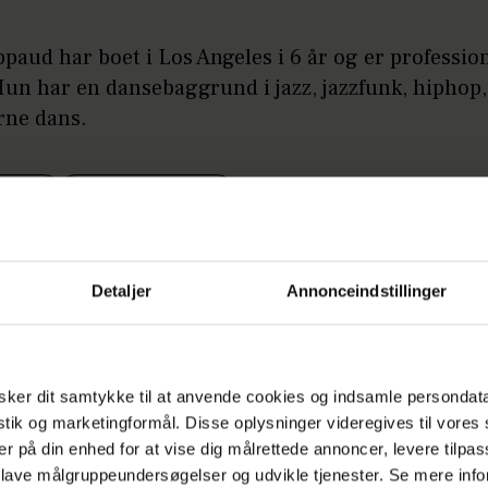
ppaud har boet i Los Angeles i 6 år og er professio
Hun har en dansebaggrund i jazz, jazzfunk, hiphop
rne dans.
 DANS
UNDERHOLDNING
Detaljer
Annonceindstillinger
ker dit samtykke til at anvende cookies og indsamle persondat
istik og marketingformål. Disse oplysninger videregives til vore
er på din enhed for at vise dig målrettede annoncer, levere tilpas
 lave målgruppeundersøgelser og udvikle tjenester. Se mere inf