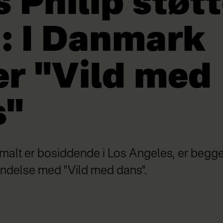
 Philip støtt
a: I Danmark
r "Vild med
s"
malt er bosiddende i Los Angeles, er begge 
indelse med "Vild med dans".