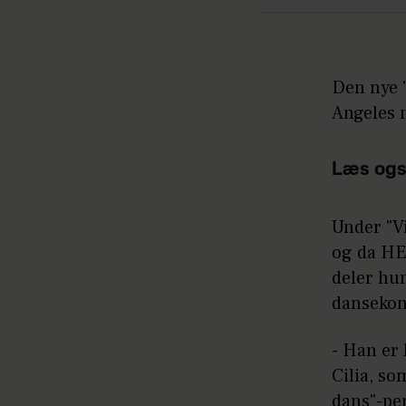
Den nye "
Angeles 
Læs ogs
Under "Vi
og da HE
deler hu
dansekon
- Han er 
Cilia, so
dans"-pe