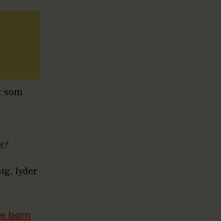
dt som
t?
ig, lyder
ne børn