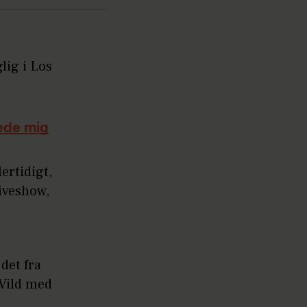
lig i Los
mede mig
ertidigt,
iveshow,
 det fra
"Vild med