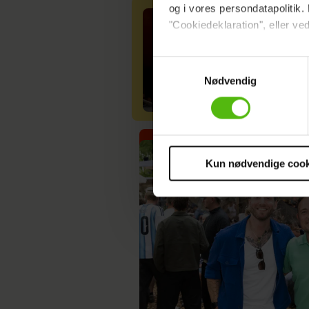
og i vores persondatapolitik. 
"Cookiedeklaration", eller ved
Dine valg anvendes på hele w
Samtykkevalg
Nødvendig
Vi ønsker dit samtykke til at 
Vi anvender egne cookies og c
om IP, ID og din browser for a
markedsføring, så vi kan opti
sociale medier.
Kun nødvendige cook
Du kan til enhver tid trække 
cookies, samarbejdspartnere 
vores
privatlivspolitik
og
co