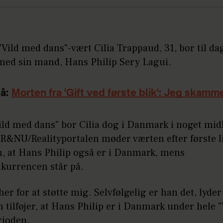
Vild med dans"-vært Cilia Trappaud, 31, bor til dag
med sin mand, Hans Philip Sery Lagui.
å:
Morten fra 'Gift ved første blik': Jeg skam
ld med dans" bor Cilia dog i Danmark i noget midl
R&NU/Realityportalen møder værten efter første l
n, at Hans Philip også er i Danmark, mens
kurrencen står på.
her for at støtte mig. Selvfølgelig er han det, lyder
m tilføjer, at Hans Philip er i Danmark under hele 
rioden.