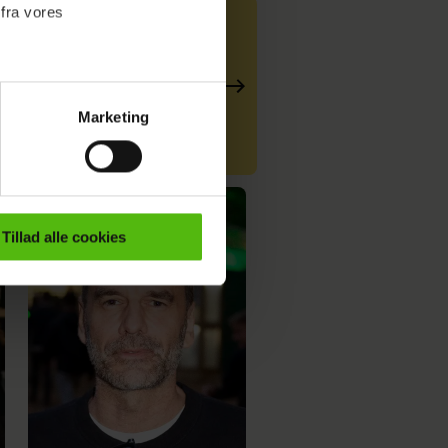
 fra vores
er": Det var
Marketing
ournalistisk indhold til dig.
emmeside. Vi indsamler data
er samt til brug for
ktioner i forbindelse med
Tillad alle cookies
e mere om vores brug af
 både