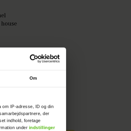
nel
, house
Om
a om IP-adresse, ID og din
s samarbejdspartnere, der
set indhold, foretage
ormation under
indstillinger