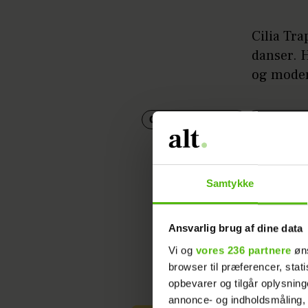
Cilia Tra
danser. 
og mode
CILIA TRAPPAUD
VILD MED
Samtykke
Ansvarlig brug af dine data
Vi og
vores 236 partnere
øns
browser til præferencer, stat
opbevarer og tilgår oplysning
annonce- og indholdsmåling,