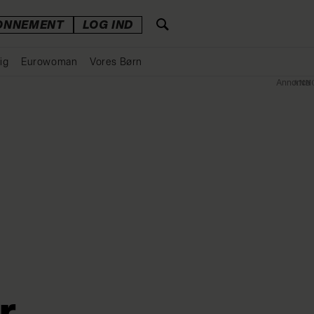
ONNEMENT
LOG IND
ig
Eurowoman
Vores Børn
Annonce
r