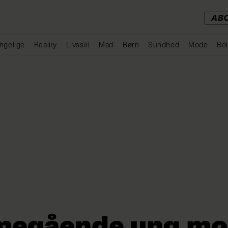
AB
ngelige
Reality
Livsstil
Mad
Børn
Sundhed
Mode
Bol
Annonce
egående ung mo