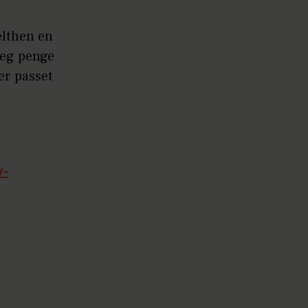
elthen en
 jeg penge
er passet
v-