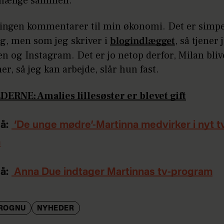
at hænge sammen.
r ingen kommentarer til min økonomi. Det er simp
ng, men som jeg skriver i
blogindlægget
, så tjener
n og Instagram. Det er jo netop derfor, Milan bliv
er, så jeg kan arbejde, slår hun fast.
DERNE: Amalies lillesøster er blevet gift
å:
‘De unge mødre’-Martinna medvirker i nyt t
m
å:
Anna Due indtager Martinnas tv-program
ROGNU
NYHEDER