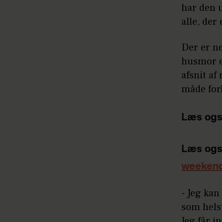
har den 
alle, der
Der er n
husmor e
afsnit af
måde for
Læs ogs
Læs ogs
weeken
- Jeg kan
som hels
Jeg får i