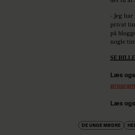
det til 
- Jeg ha
privat ti
på blogge
nogle tim
SE BILLE
Læs ogs
progra
Læs ogs
DE UNGE MØDRE
HE