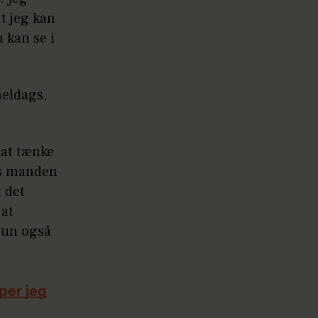
at jeg kan
 kan se i
meldags,
 at tænke
ns manden
t det
 at
hun også
per jeg