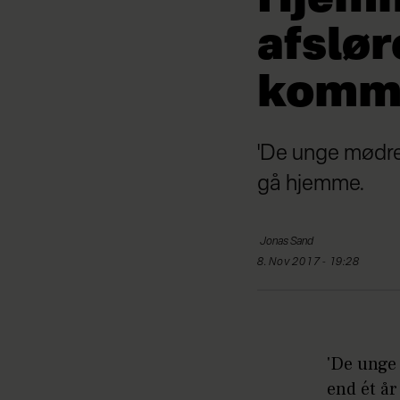
afslør
komm
'De unge mødre'
gå hjemme.
Jonas
Sand
8. Nov 2017 - 19:28
'De unge
end ét år