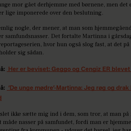
unge mor gået derhjemme med børnene, men det e
 er lige imponerede over den beslutning.
emlig nogle, der mener, at man som hjemmegåen
r samfundsnasser. Det fortalte Martinna i gårsda
 reportageserien, hvor hun også slog fast, at det på
holder sig sådan.
å:
Her er beviset: Geggo og Cengiz ER blevet 
å:
‘De unge mødre’-Martinna: Jeg røg og drak
d
 slet ikke sætte mig ind i dem, som tror, at man p
t måde nasser på samfundet, fordi man er hjemm
ngenting fra kommunen - udover det barsel, jeg har