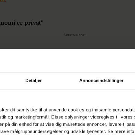
nomi er privat"
Annonce
Detaljer
Annonceindstillinger
 fortalte Martinna,
at hun sammen med sin søster
es mor til at passe deres børn et par timer om uge
ker dit samtykke til at anvende cookies og indsamle persondat
ukket sin private dagpleje
. Årsagen til det var, at
istik og marketingformål. Disse oplysninger videregives til vore
e have tid til at passe
sin blog
og Instagram-profil,
er på din enhed for at vise dig målrettede annoncer, levere tilpas
 lave målgruppeundersøgelser og udvikle tjenester. Se mere inf
krævede en del mere arbejde, end hun i første omg