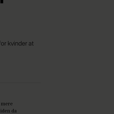
for kvinder at
t mere
Siden da