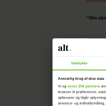
"Min øko
Samtykke
For nylig
Ansvarlig brug af dine data
ansat der
Vi og
vores 236 partnere
øns
hun har l
browser til præferencer, stat
mor skull
opbevarer og tilgår oplysning
annonce- og indholdsmåling,
to ting 