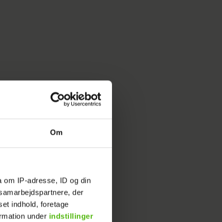
Om
 har
n, efter
a om IP-adresse, ID og din
 den unge
s samarbejdspartnere, der
 fordi de
set indhold, foretage
ormation under
indstillinger
ang