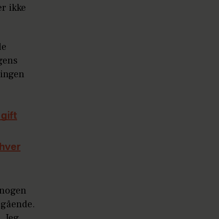
r ikke
de
gens
 ingen
gift
 hver
å nogen
egående.
. Jeg