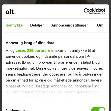
Gravid uge 11: Dit barn kan
nu smile
Samtykke
Detaljer
Annonceindstillinger
Om
Ansvarlig brug af dine data
Vi og
vores 236 partnere
ønsker dit samtykke til at
anvende cookies og indsamle persondata om IP-
adresse, ID og din browser til præferencer, statistik og
marketingformål. Disse oplysninger videregives til vores
samarbejdspartnere, der opbevarer og tilgår oplysninger
på din enhed for at vise dig målrettede annoncer, levere
tilpasset indhold, foretage annonce- og indholdsmåling,
lave målgruppeundersøgelser og udvikle tjenester. Se
mere information under
indstillinger
og i vores
Gravid uge 5: Hjertet
persondatapolitik. Du kan altid trække dit samtykke
Samtykkevalg
tilbage eller ændre indstillinger fra vores
Nødvendig