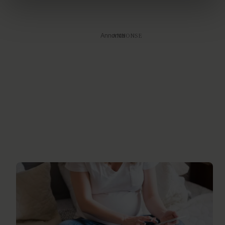
brug af cookies, samarbejdspartnere og behandling af
dine personoplysninger i forbindelse hermed i både
vores
privatlivspolitik
og
cookiepolitik
.
Annonce