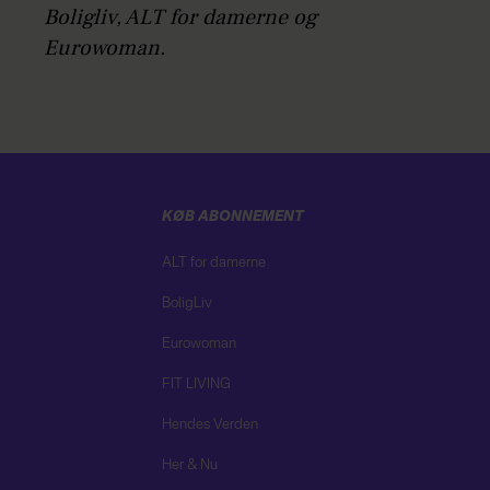
Boligliv, ALT for damerne og
Eurowoman.
KØB ABONNEMENT
ALT for damerne
BoligLiv
Eurowoman
FIT LIVING
Hendes Verden
Her & Nu