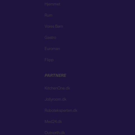
Hjemmet
Rum
Vores Børn
Gastro
Euroman
Flipp
PARTNERE
KitchenOne.dk
Jollyroom.dk
Roboteksperten.dk
Med24.dk
Outnorth.dk