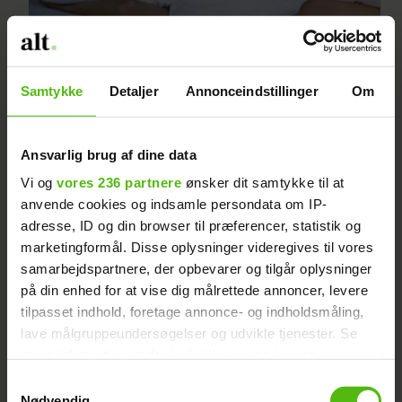
Tab dig - mens du sover
Samtykke
Detaljer
Annonceindstillinger
Om
Ansvarlig brug af dine data
Vi og
vores 236 partnere
ønsker dit samtykke til at
anvende cookies og indsamle persondata om IP-
adresse, ID og din browser til præferencer, statistik og
marketingformål. Disse oplysninger videregives til vores
samarbejdspartnere, der opbevarer og tilgår oplysninger
Så meget kan du påvirke din
på din enhed for at vise dig målrettede annoncer, levere
tilpasset indhold, foretage annonce- og indholdsmåling,
forbrænding
lave målgruppeundersøgelser og udvikle tjenester. Se
mere information under
indstillinger
og i vores
persondatapolitik. Du kan altid trække dit samtykke
Samtykkevalg
tilbage eller ændre indstillinger fra vores
Nødvendig