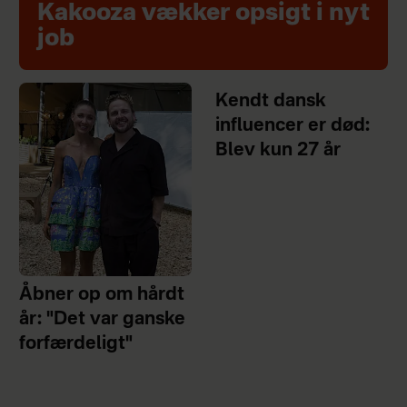
Kakooza vækker opsigt i nyt
job
Kendt dansk
influencer er død:
Blev kun 27 år
Åbner op om hårdt
år: "Det var ganske
forfærdeligt"