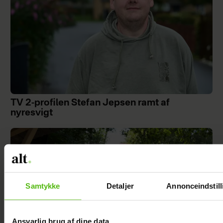
TV 2-profilen Stefan Jepsen ramt af
nyresvigt
Samtykke
Detaljer
Annonceindstill
Ansvarlig brug af dine data