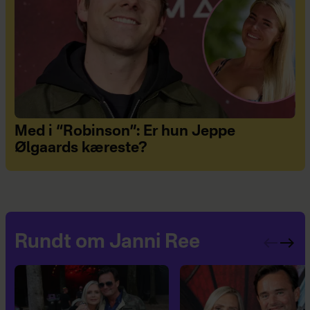
Med i “Robinson”: Er hun Jeppe
Ølgaards kæreste?
Rundt om Janni Ree