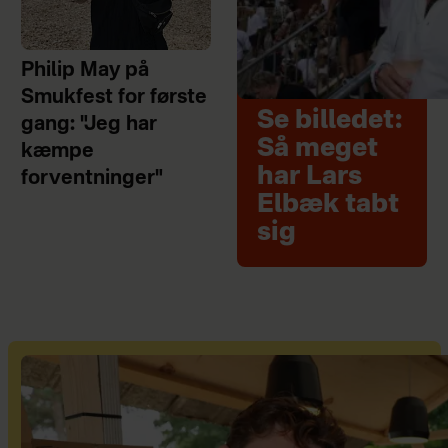
Philip May på
Smukfest for første
Se billedet:
gang: "Jeg har
Så meget
kæmpe
har Lars
forventninger"
Elbæk tabt
sig