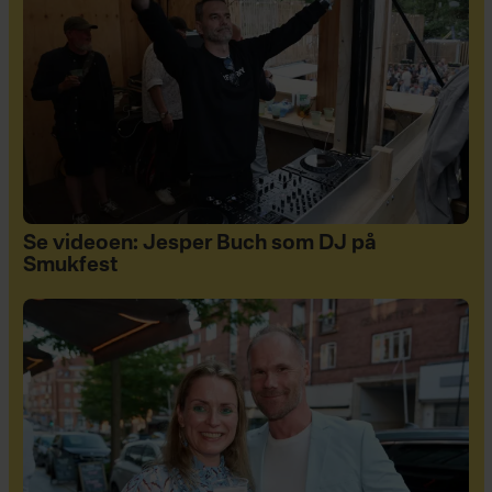
Se videoen: Jesper Buch som DJ på
Smukfest