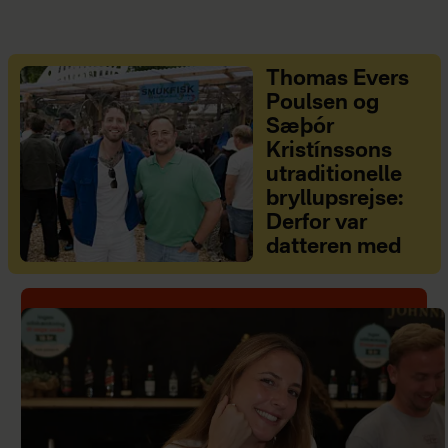
Thomas Evers
Poulsen og
Sæþór
Kristínssons
utraditionelle
bryllupsrejse:
Derfor var
datteren med