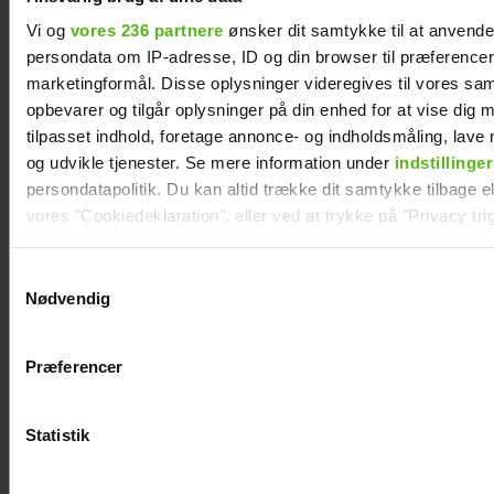
Vi og
vores 236 partnere
ønsker dit samtykke til at anvend
persondata om IP-adresse, ID og din browser til præferencer, 
marketingformål. Disse oplysninger videregives til vores sa
Natasha Brock mødte sin mand på
opbevarer og tilgår oplysninger på din enhed for at vise dig 
Skanderborg
tilpasset indhold, foretage annonce- og indholdsmåling, lav
og udvikle tjenester. Se mere information under
indstillinger
persondatapolitik. Du kan altid trække dit samtykke tilbage ell
vores "Cookiedeklaration", eller ved at trykke på "Privacy trig
Dine valg anvendes på hele websitet.
Samtykkevalg
Nødvendig
Vi ønsker dit samtykke til at indsamle og bruge data for at k
relevant journalistisk indhold til dig.
Præferencer
Vi anvender egne cookies og cookies fra tredjeparter til at a
vores hjemmeside. Vi indsamler data om IP, ID og din browser 
generere statistik og huske dine præferencer samt til brug fo
Statistik
optimere vores reklametiltag på sociale medier og til at vise d
med sociale medier.
Janni Ree afsted for første gang: Jeg er