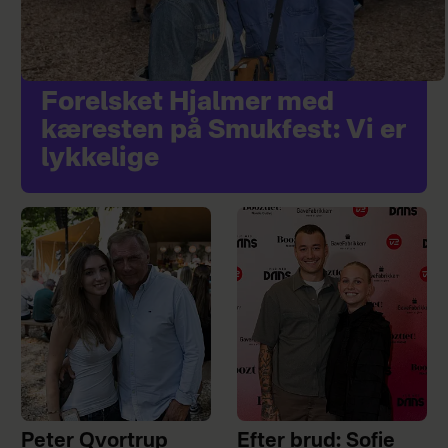
Forelsket Hjalmer med
kæresten på Smukfest: Vi er
lykkelige
Peter Qvortrup
Efter brud: Sofie