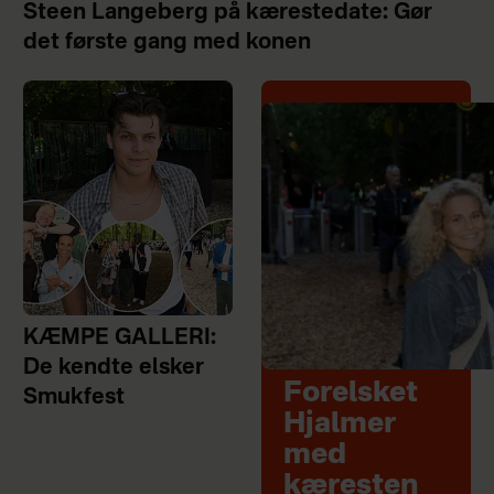
Steen Langeberg på kærestedate: Gør
det første gang med konen
KÆMPE GALLERI:
De kendte elsker
Forelsket
Smukfest
Hjalmer
med
kæresten