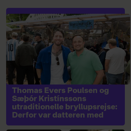
Thomas Evers Poulsen og
Sæþór Kristínssons
utraditionelle bryllupsrejse:
Derfor var datteren med