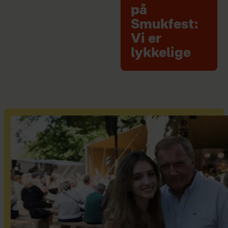
på
Smukfest:
Vi er
lykkelige