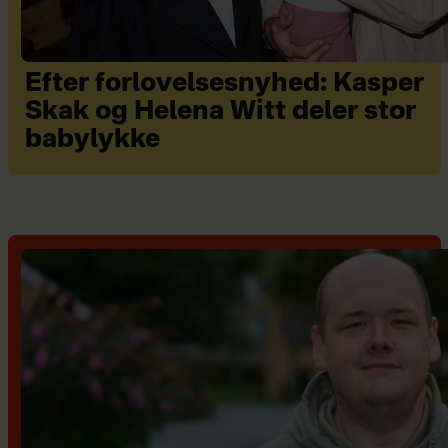
Efter forlovelsesnyhed: Kasper
Skak og Helena Witt deler stor
babylykke