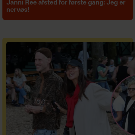
Janni Ree afsted for første gang: Jeg er
nervøs!