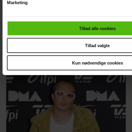
Marketing
Du kan til enhver tid trække dit samtykke tilbage via linket i 
læse mere om vores brug af cookies, samarbejdspartnere og
personoplysninger i forbindelse hermed i både
Tillad alle cookies
vores
privatlivspolitik
og
cookiepolitik
.
Tillad valgte
Se videoen: Simon Kvamm overrasker med
Kun nødvendige cookies
særlig gæst på scenen