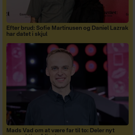
Efter brud: Sofie Martinusen og Daniel Lazrak
har datet i skjul
Mads Vad om at være far til to: Deler nyt