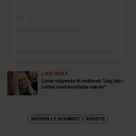
Et opslag delt af SF Studios Danmark (@sfstudios_danmark)
LÆS OGSÅ
Linse vågnede til indbrud: "Jeg løb i
nattøj med knyttede næver"
SOEREN LE SCHMIDT
KENDTE