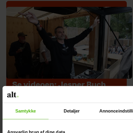
Se videoen: Jesper Buch
som DJ på Smukfest
Samtykke
Detaljer
Annonceindstill
Ansvarlig brug af dine data