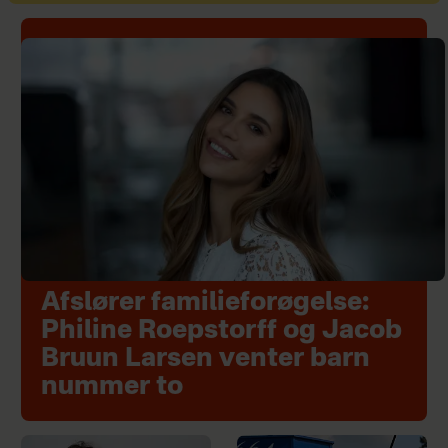
Afslører familieforøgelse:
Philine Roepstorff og Jacob
Bruun Larsen venter barn
nummer to