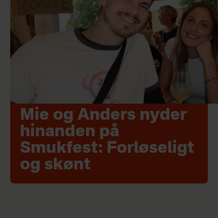
Mie og Anders nyder
hinanden på
Smukfest: Forløseligt
og skønt