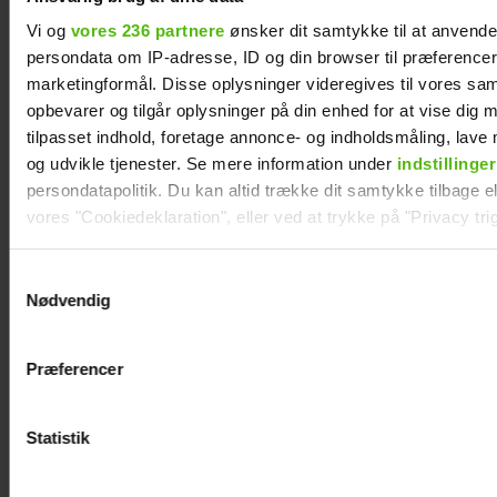
Vi og
vores 236 partnere
ønsker dit samtykke til at anvend
persondata om IP-adresse, ID og din browser til præferencer, 
marketingformål. Disse oplysninger videregives til vores sa
opbevarer og tilgår oplysninger på din enhed for at vise dig 
tilpasset indhold, foretage annonce- og indholdsmåling, lav
og udvikle tjenester. Se mere information under
indstillinger
Alexanndra
Sarah Grünewald
persondatapolitik. Du kan altid trække dit samtykke tilbage ell
Christensen
om nyt TV 2-
vores "Cookiedeklaration", eller ved at trykke på "Privacy trig
afslører
program: Vi
familieforøgelse
mangler respekten
Dine valg anvendes på hele websitet.
Samtykkevalg
for de ældre
Nødvendig
Vi ønsker dit samtykke til at indsamle og bruge data for at k
relevant journalistisk indhold til dig.
Præferencer
Vi anvender egne cookies og cookies fra tredjeparter til at a
vores hjemmeside. Vi indsamler data om IP, ID og din browser 
generere statistik og huske dine præferencer samt til brug fo
Statistik
optimere vores reklametiltag på sociale medier og til at vise d
med sociale medier.