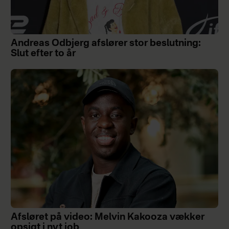
Andreas Odbjerg afslører stor beslutning:
Slut efter to år
Afsløret på video: Melvin Kakooza vækker
opsigt i nyt job