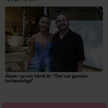
Åbner op om hårdt år: "Det var ganske
forfærdeligt"