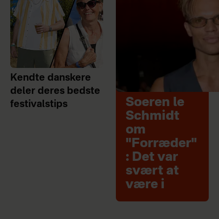
Kendte danskere
deler deres bedste
Soeren le
festivalstips
Schmidt
om
"Forræder"
: Det var
svært at
være i