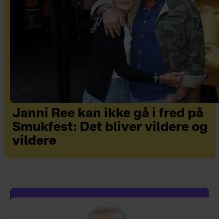
Janni Ree kan ikke gå i fred på
Smukfest: Det bliver vildere og
vildere