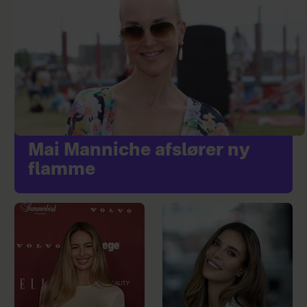
Mai Manniche afslører ny
flamme