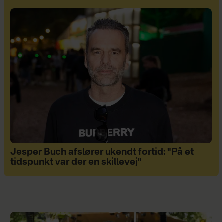
Jesper Buch afslører ukendt fortid: "På et
tidspunkt var der en skillevej"