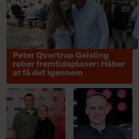
Peter Qvortrup Geisling
røber fremtidsplaner: Håber
at få det igennem