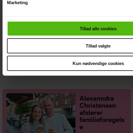
Marketing
Du kan til enhver tid trække dit samtykke tilbage via linket i 
læse mere om vores brug af cookies, samarbejdspartnere og
personoplysninger i forbindelse hermed i både
Tillad alle cookies
vores
privatlivspolitik
og
cookiepolitik
.
Tillad valgte
Se videoen: Jesper Buch som DJ på
Smukfest
Kun nødvendige cookies
Alexanndra
Christensen
afslører
familieforøgels
e