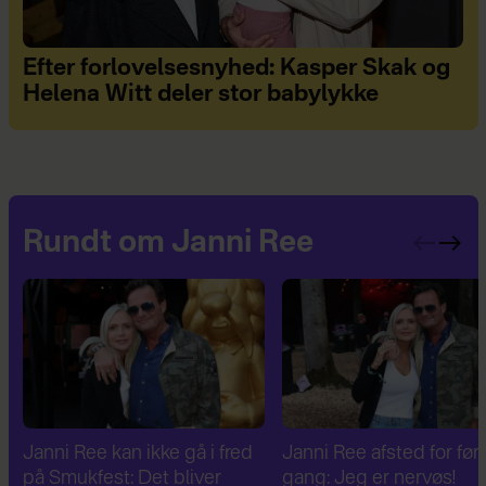
Efter forlovelsesnyhed: Kasper Skak og
Helena Witt deler stor babylykke
Rundt om Janni Ree
Janni Ree afsted for første
Janni Ree er fascineret a
gang: Jeg er nervøs!
verdenskrig: Har besøg