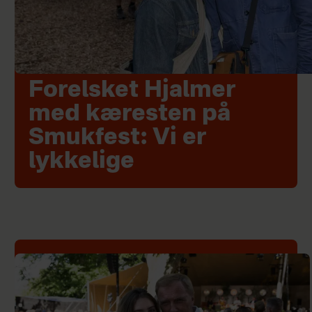
Forelsket Hjalmer
med kæresten på
Smukfest: Vi er
lykkelige