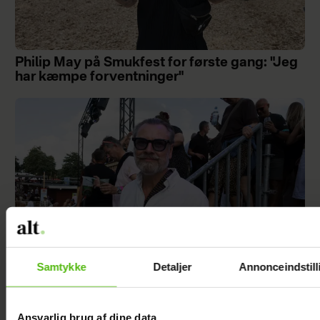
Philip May på Smukfest for første gang: "Jeg
har kæmpe forventninger"
Samtykke
Detaljer
Annonceindstill
Se billedet: Så meget har Lars Elbæk tabt sig
Ansvarlig brug af dine data