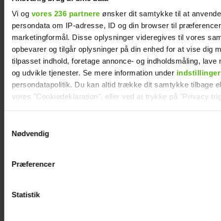
Vi og
vores 236 partnere
ønsker dit samtykke til at anvend
persondata om IP-adresse, ID og din browser til præferencer, 
marketingformål. Disse oplysninger videregives til vores sa
opbevarer og tilgår oplysninger på din enhed for at vise dig 
tilpasset indhold, foretage annonce- og indholdsmåling, lav
og udvikle tjenester. Se mere information under
indstillinger
persondatapolitik. Du kan altid trække dit samtykke tilbage ell
vores "Cookiedeklaration", eller ved at trykke på "Privacy trig
Dine valg anvendes på hele websitet.
Samtykkevalg
Nødvendig
Vi ønsker dit samtykke til at indsamle og bruge data for at k
Mie og Anders nyder hinanden på Smukfest:
relevant journalistisk indhold til dig.
Forløseligt og skønt
Præferencer
Vi anvender egne cookies og cookies fra tredjeparter til at a
vores hjemmeside. Vi indsamler data om IP, ID og din browser 
generere statistik og huske dine præferencer samt til brug fo
Statistik
optimere vores reklametiltag på sociale medier og til at vise d
med sociale medier.