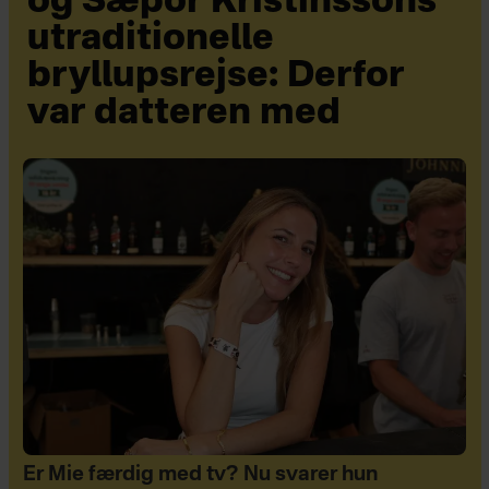
og Sæþór Kristínssons
utraditionelle
bryllupsrejse: Derfor
var datteren med
Er Mie færdig med tv? Nu svarer hun