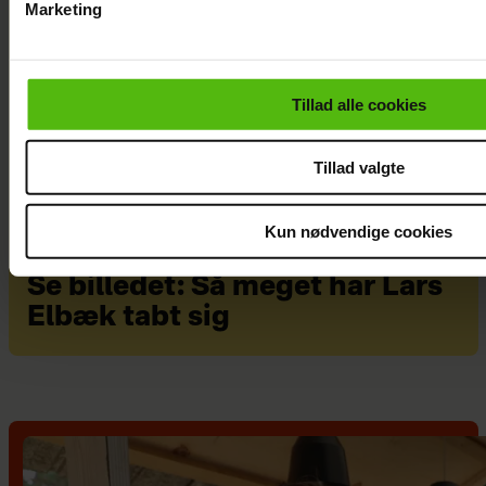
Marketing
Du kan til enhver tid trække dit samtykke tilbage via linket i 
læse mere om vores brug af cookies, samarbejdspartnere og
personoplysninger i forbindelse hermed i både
Tillad alle cookies
vores
privatlivspolitik
og
cookiepolitik
.
Tillad valgte
Kun nødvendige cookies
Se billedet: Så meget har Lars
Elbæk tabt sig