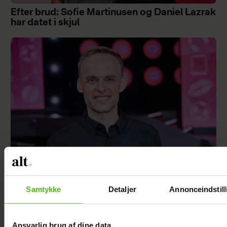
Efter brud: Sofie Martinusen og Daniel Lazrak
har datet i skjul
Mads Vad om at være far til to: Deler nyt
Samtykke
Detaljer
Annonceindstill
perspektiv på livet
Ansvarlig brug af dine data