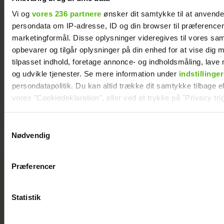
Vi og
vores 236 partnere
ønsker dit samtykke til at anvend
persondata om IP-adresse, ID og din browser til præferencer, 
Philip May på
marketingformål. Disse oplysninger videregives til vores sa
Smukfest for
opbevarer og tilgår oplysninger på din enhed for at vise dig 
første gang:
tilpasset indhold, foretage annonce- og indholdsmåling, lav
"Jeg har
og udvikle tjenester. Se mere information under
indstillinger
kæmpe
persondatapolitik. Du kan altid trække dit samtykke tilbage ell
forventninger"
vores "Cookiedeklaration", eller ved at trykke på "Privacy trig
Dine valg anvendes på hele websitet.
Samtykkevalg
Nødvendig
Vi ønsker dit samtykke til at indsamle og bruge data for at k
relevant journalistisk indhold til dig.
Præferencer
Vi anvender egne cookies og cookies fra tredjeparter til at a
vores hjemmeside. Vi indsamler data om IP, ID og din browser 
generere statistik og huske dine præferencer samt til brug fo
Statistik
optimere vores reklametiltag på sociale medier og til at vise d
med sociale medier.