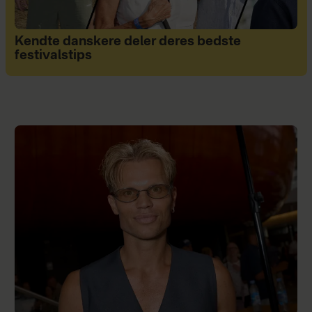
Kendte danskere deler deres bedste
festivalstips