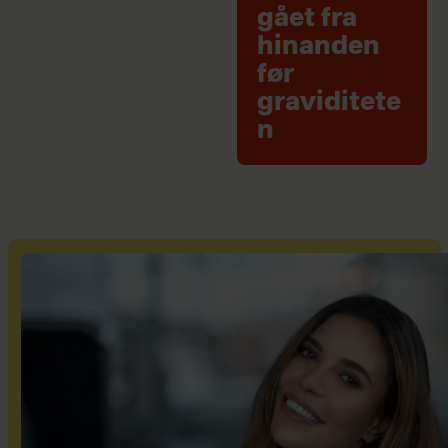
gået fra
hinanden
før
graviditete
n