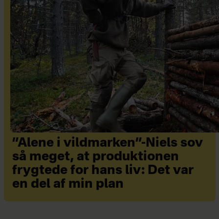
”Alene i vildmarken”-Niels sov
så meget, at produktionen
frygtede for hans liv: Det var
en del af min plan