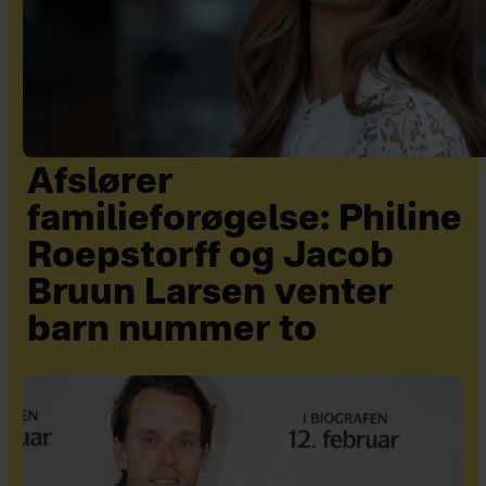
Afslører
familieforøgelse: Philine
Roepstorff og Jacob
Bruun Larsen venter
barn nummer to