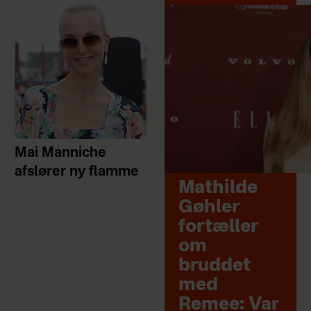
Mai Manniche
afslører ny flamme
Mathilde
Gøhler
fortæller
om
bruddet
med
Remee: Var