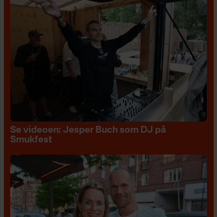
Se videoen: Jesper Buch som DJ på
Smukfest