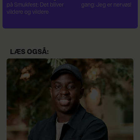
gang: Jeg er nervøs!
verdenskrig: Har besøg
Hitlers sommerhus
LÆS OGSÅ: