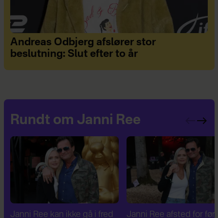
Andreas Odbjerg afslører stor
beslutning: Slut efter to år
Rundt om Janni Ree
Janni Ree afsted for første
Janni Ree er fascineret a