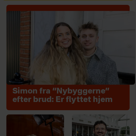
Simon fra “Nybyggerne”
efter brud: Er flyttet hjem