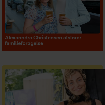
Alexanndra Christensen afslører
familieforøgelse