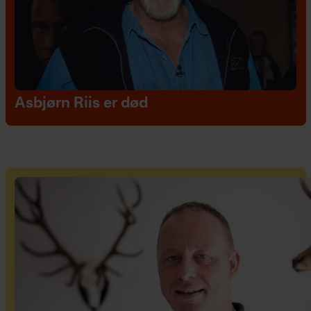
Asbjørn Riis er død