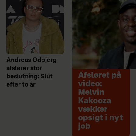
Andreas Odbjerg
afslører stor
Afsløret på
beslutning: Slut
video:
efter to år
Melvin
Kakooza
vækker
opsigt i nyt
job