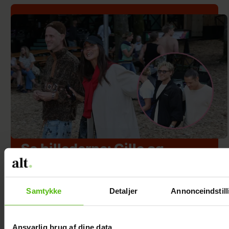
Se billederne: Cille og
Christopher på Smukfest
med særligt vennepar
Samtykke
Detaljer
Annonceindstill
Ansvarlig brug af dine data