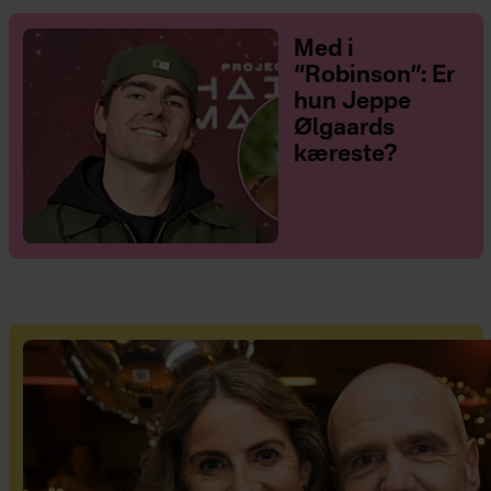
Med i
“Robinson”: Er
hun Jeppe
Ølgaards
kæreste?