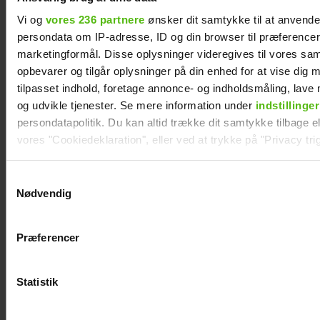
Vi og
vores 236 partnere
ønsker dit samtykke til at anvend
persondata om IP-adresse, ID og din browser til præferencer, 
marketingformål. Disse oplysninger videregives til vores sa
opbevarer og tilgår oplysninger på din enhed for at vise dig 
tilpasset indhold, foretage annonce- og indholdsmåling, lav
og udvikle tjenester. Se mere information under
indstillinger
persondatapolitik. Du kan altid trække dit samtykke tilbage ell
Nyt projekt fra
Albert Harson
vores "Cookiedeklaration", eller ved at trykke på "Privacy trig
Christian Tafdrup:
åbner op: Sådan
Amagermanden
var det at kysse en
Dine valg anvendes på hele websitet.
Samtykkevalg
bliver til
mand
Nødvendig
dramaserie
Vi ønsker dit samtykke til at indsamle og bruge data for at k
relevant journalistisk indhold til dig.
Præferencer
Vi anvender egne cookies og cookies fra tredjeparter til at a
vores hjemmeside. Vi indsamler data om IP, ID og din browser 
generere statistik og huske dine præferencer samt til brug fo
Statistik
optimere vores reklametiltag på sociale medier og til at vise d
med sociale medier.