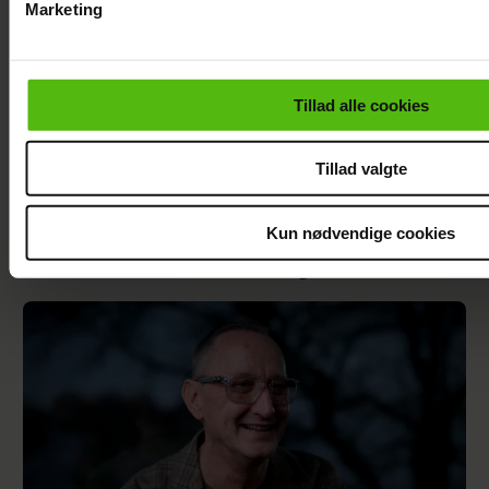
Marketing
Du kan til enhver tid trække dit samtykke tilbage via linket i 
læse mere om vores brug af cookies, samarbejdspartnere og
personoplysninger i forbindelse hermed i både
Tillad alle cookies
vores
privatlivspolitik
og
cookiepolitik
.
Tillad valgte
Kun nødvendige cookies
Efter lang pause: Nu bryder Jackie Navarro
tavsheden med stor afsløring