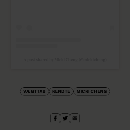
A post shared by Micki Cheng (@mickicheng)
VÆGTTAB
KENDTE
MICKI CHENG