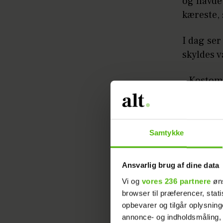
og havde 
kæreste, 
I dag ser
skyldes v
– Kostom
blanding,
Hun unde
Medicinen
Samtykke
samtidig
Ansvarlig brug af dine data
– Wegovy 
Vi og
vores 236 partnere
øns
milligram
browser til præferencer, stat
er jo ikk
opbevarer og tilgår oplysning
annonce- og indholdsmåling,