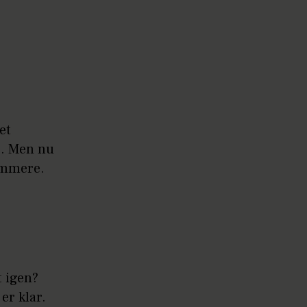
et
g. Men nu
nemmere.
t igen?
 er klar.