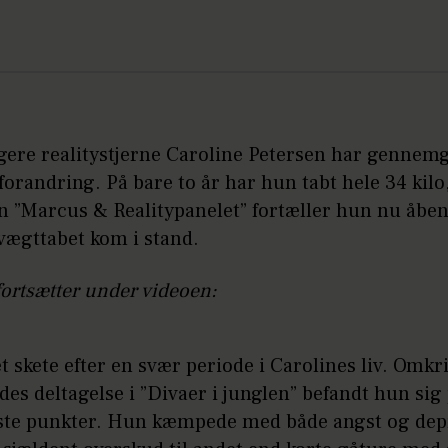
igere realitystjerne Caroline Petersen har gennem
orandring. På bare to år har hun tabt hele 34 kilo,
n ”Marcus & Realitypanelet” fortæller hun nu åbe
vægttabet kom i stand.
fortsætter under videoen:
 skete efter en svær periode i Carolines liv. Omkri
des deltagelse i ”Divaer i junglen” befandt hun sig 
este punkter. Hun kæmpede med både angst og dep