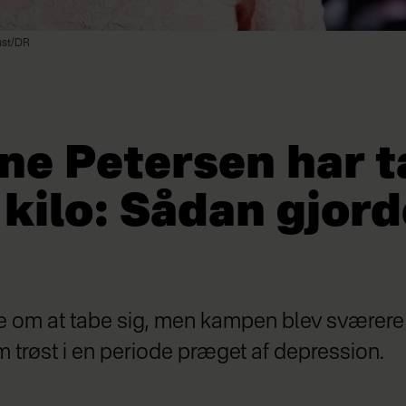
nst/DR
ne Petersen har t
 kilo: Sådan gjor
 om at tabe sig, men kampen blev sværere a
trøst i en periode præget af depression.