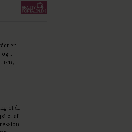
gået en
 og i
nt om,
ng et år
på et af
ression