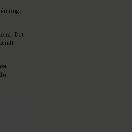
 én ting,
nnem. Det
 kendt
den
 du