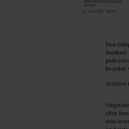
Sofus
Sommer Grønlund
HER&NU
5. Jun 2026 - 18:54
Den tidl
markant f
podcaste
hvordan 
Artiklen 
Vægttabet
efter hen
sine lav