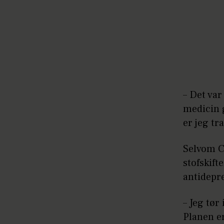
– Det va
medicin g
er jeg tr
Selvom C
stofskift
antidepr
– Jeg tør
Planen er