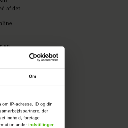
sin
ed af det.
oline
r en
.
t var
Om
n for 2,4
a om IP-adresse, ID og din
e, og der
s samarbejdspartnere, der
set indhold, foretage
ormation under
indstillinger