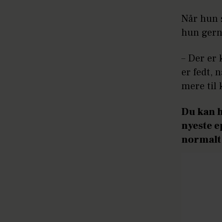
Når hun s
hun gern
– Der er
er fedt, 
mere til
Du kan h
nyeste e
normalt 