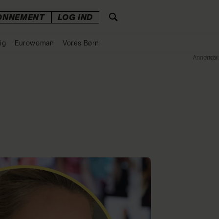
ONNEMENT
LOG IND
ig
Eurowoman
Vores Børn
Annonce