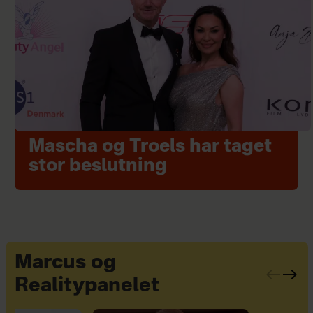
Mascha og Troels har taget
stor beslutning
Marcus og
Realitypanelet