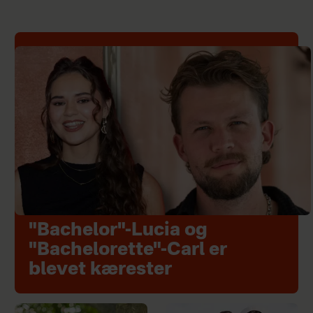
"Bachelor"-Lucia og
"Bachelorette"-Carl er
blevet kærester