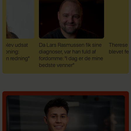
Da Lars Rasmussen fik sine
Therese Glahn afslører: 
diagnoser, var han fuld af
blevet fejldiagnosticere
fordomme: "I dag er de mine
bedste venner"