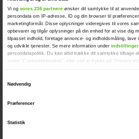
Vi og
vores 236 partnere
ønsker dit samtykke til at anvend
persondata om IP-adresse, ID og din browser til præferencer, 
Sille Nimholm
Er Liv Madsen og
marketingformål. Disse oplysninger videregives til vores sa
opbevarer og tilgår oplysninger på din enhed for at vise dig 
afvist af højesteret:
Nicolaj Rosé fortid?
tilpasset indhold, foretage annonce- og indholdsmåling, lav
"Jeg er videre"
Ankom på rød
og udvikle tjenester. Se mere information under
indstillinger
løber med
persondatapolitik. Du kan altid trække dit samtykke tilbage ell
"Temptation
vores "Cookiedeklaration", eller ved at trykke på "Privacy trig
Island"-single
Dine valg anvendes på hele websitet.
Samtykkevalg
Nødvendig
Vi ønsker dit samtykke til at indsamle og bruge data for at k
relevant journalistisk indhold til dig.
Præferencer
Vi anvender egne cookies og cookies fra tredjeparter til at a
vores hjemmeside. Vi indsamler data om IP, ID og din browser 
generere statistik og huske dine præferencer samt til brug fo
Statistik
optimere vores reklametiltag på sociale medier og til at vise d
med sociale medier.