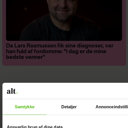
Da Lars Rasmussen fik sine diagnoser, var
han fuld af fordomme: "I dag er de mine
bedste venner"
Samtykke
Detaljer
Annonceindstill
Ansvarlig brug af dine data