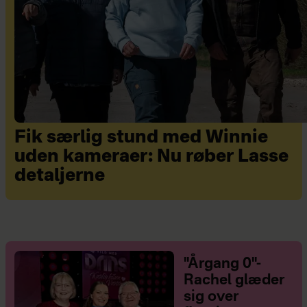
Fik særlig stund med Winnie
uden kameraer: Nu røber Lasse
detaljerne
"Årgang 0"-
Rachel glæder
sig over