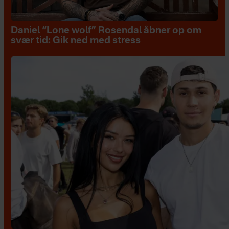
Daniel “Lone wolf” Rosendal åbner op om
svær tid: Gik ned med stress