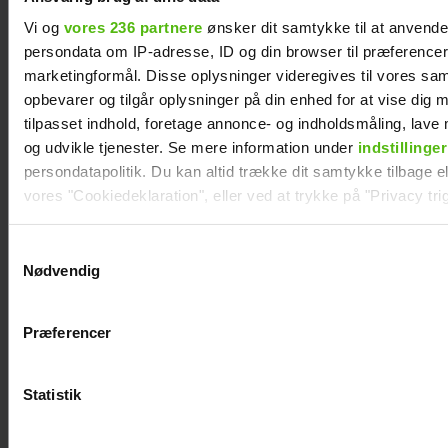
Vi og
vores 236 partnere
ønsker dit samtykke til at anvend
persondata om IP-adresse, ID og din browser til præferencer, 
marketingformål. Disse oplysninger videregives til vores sa
Mie og Anders
Se videoen: Jesper
opbevarer og tilgår oplysninger på din enhed for at vise dig 
nyder hinanden på
Buch som DJ på
tilpasset indhold, foretage annonce- og indholdsmåling, lav
Smukfest:
Smukfest
og udvikle tjenester. Se mere information under
indstillinger
Forløseligt og
persondatapolitik. Du kan altid trække dit samtykke tilbage ell
skønt
vores "Cookiedeklaration", eller ved at trykke på "Privacy trig
Dine valg anvendes på hele websitet.
Samtykkevalg
Nødvendig
Vi ønsker dit samtykke til at indsamle og bruge data for at k
relevant journalistisk indhold til dig.
Præferencer
Vi anvender egne cookies og cookies fra tredjeparter til at a
vores hjemmeside. Vi indsamler data om IP, ID og din browser 
generere statistik og huske dine præferencer samt til brug fo
Statistik
optimere vores reklametiltag på sociale medier og til at vise d
med sociale medier.