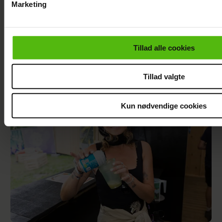
Marketing
Du kan til enhver tid trække dit samtykke tilbage via linket i 
læse mere om vores brug af cookies, samarbejdspartnere og
personoplysninger i forbindelse hermed i både
Tillad alle cookies
vores
privatlivspolitik
og
cookiepolitik
.
Alexanndra Christensen afslører
familieforøgelse
Tillad valgte
Kun nødvendige cookies