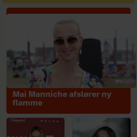
Mai Manniche afslører ny
flamme