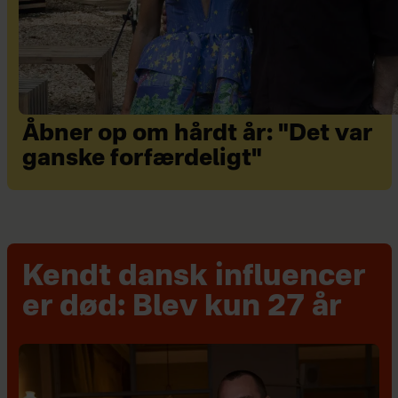
Åbner op om hårdt år: "Det var
ganske forfærdeligt"
Kendt dansk influencer
er død: Blev kun 27 år