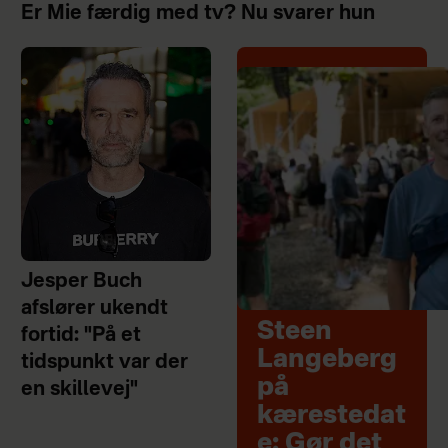
Er Mie færdig med tv? Nu svarer hun
Jesper Buch
afslører ukendt
Steen
fortid: "På et
Langeberg
tidspunkt var der
på
en skillevej"
kærestedat
e: Gør det