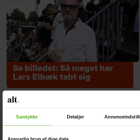
Se billedet: Så meget har
Lars Elbæk tabt sig
Samtykke
Detaljer
Annonceindstill
Ansvarlig brug af dine data