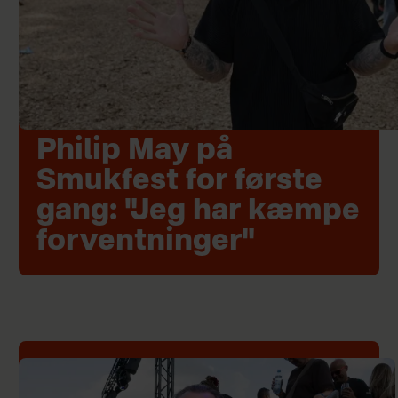
Philip May på
Smukfest for første
gang: "Jeg har kæmpe
forventninger"