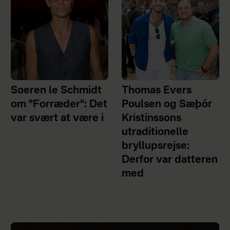
Soeren le Schmidt
Thomas Evers
om "Forræder": Det
Poulsen og Sæþór
var svært at være i
Kristínssons
utraditionelle
bryllupsrejse:
Derfor var datteren
med