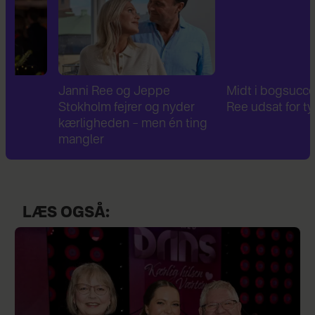
Janni Ree og Jeppe
Midt i bogsuccesen: Ja
Stokholm fejrer og nyder
Ree udsat for tyveri
kærligheden – men én ting
mangler
LÆS OGSÅ: