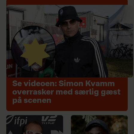
Se videoen: Simon Kvamm
overrasker med særlig gæst
på scenen