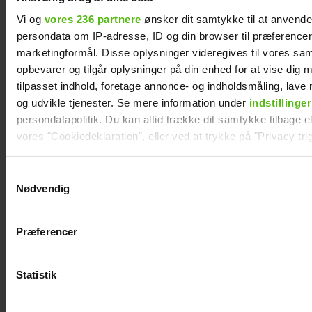
TV 2-profilen Stefan Jepsen ramt af
Vi og
vores 236 partnere
ønsker dit samtykke til at anvend
nyresvigt
persondata om IP-adresse, ID og din browser til præferencer, 
marketingformål. Disse oplysninger videregives til vores sa
opbevarer og tilgår oplysninger på din enhed for at vise dig 
tilpasset indhold, foretage annonce- og indholdsmåling, lav
og udvikle tjenester. Se mere information under
indstillinger
Natasha Brock
persondatapolitik. Du kan altid trække dit samtykke tilbage ell
mødte sin
vores "Cookiedeklaration", eller ved at trykke på "Privacy trig
mand på
Skanderborg
Dine valg anvendes på hele websitet.
Samtykkevalg
Nødvendig
Vi ønsker dit samtykke til at indsamle og bruge data for at k
relevant journalistisk indhold til dig.
Præferencer
Vi anvender egne cookies og cookies fra tredjeparter til at a
vores hjemmeside. Vi indsamler data om IP, ID og din browser 
generere statistik og huske dine præferencer samt til brug fo
Statistik
optimere vores reklametiltag på sociale medier og til at vise d
med sociale medier.