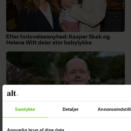
Efter forlovelsesnyhed: Kasper Skak og
Helena Witt deler stor babylykke
Samtykke
Detaljer
Annonceindstill
Ansvarlig brug af dine data