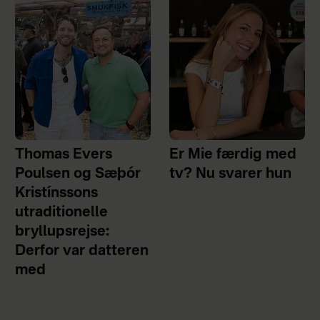
Thomas Evers
Er Mie færdig med
Poulsen og Sæþór
tv? Nu svarer hun
Kristínssons
utraditionelle
bryllupsrejse:
Derfor var datteren
med