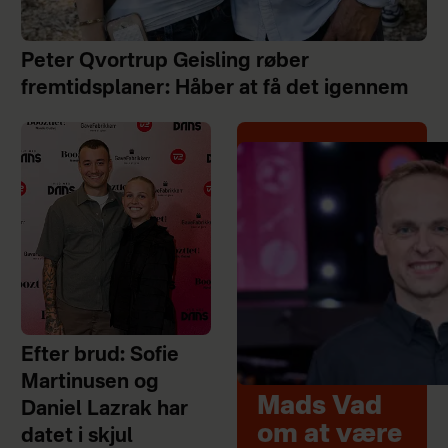
Peter Qvortrup Geisling røber
fremtidsplaner: Håber at få det igennem
Efter brud: Sofie
Martinusen og
Mads Vad
Daniel Lazrak har
om at være
datet i skjul