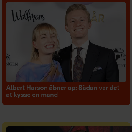
Albert Harson åbner op: Sådan var det
at kysse en mand