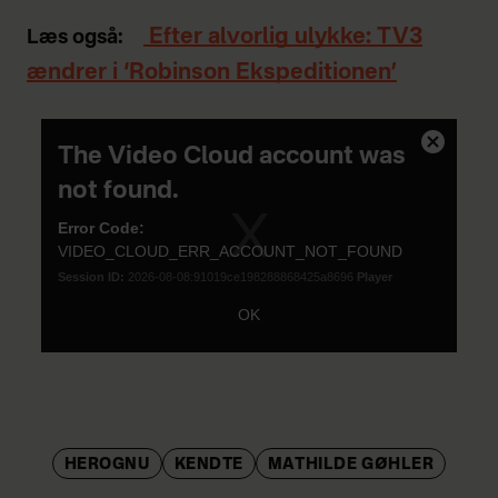
Efter alvorlig ulykke: TV3
Læs også:
ændrer i ‘Robinson Ekspeditionen’
This
The Video Cloud account was
Close
is
Modal
not found.
a
Dialog
modal
Error Code:
VIDEO_CLOUD_ERR_ACCOUNT_NOT_FOUND
window.
Session ID:
2026-08-08:91019ce198288868425a8696
Player
Element ID:
vjs_video_3
OK
HEROGNU
KENDTE
MATHILDE GØHLER