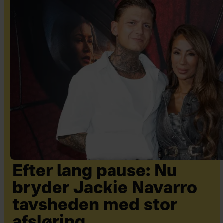
Efter lang pause: Nu
bryder Jackie Navarro
tavsheden med stor
afsløring