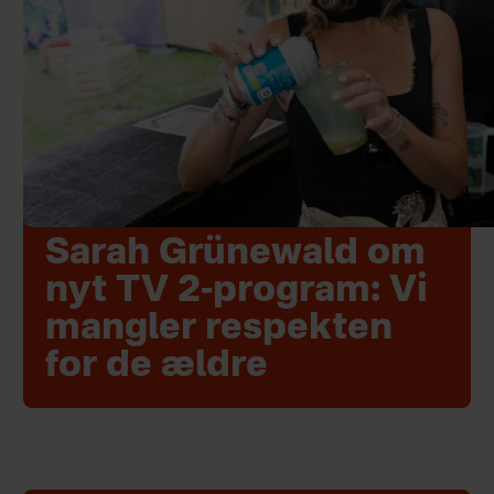
Sarah Grünewald om
nyt TV 2-program: Vi
mangler respekten
for de ældre