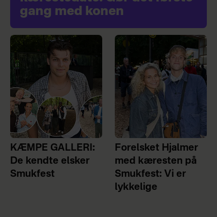
gang med konen
KÆMPE GALLERI:
Forelsket Hjalmer
De kendte elsker
med kæresten på
Smukfest
Smukfest: Vi er
lykkelige