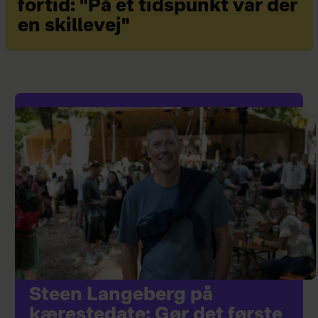
fortid: "På et tidspunkt var der
en skillevej"
Steen Langeberg på
kærestedate: Gør det første