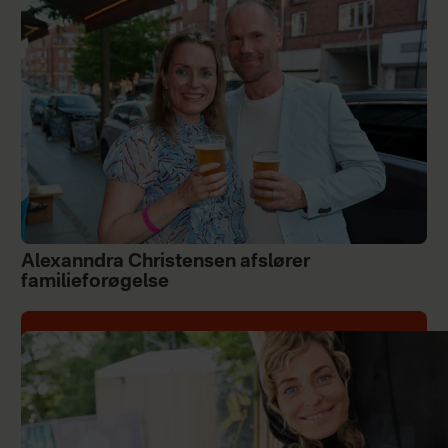
Alexanndra Christensen afslører
familieforøgelse