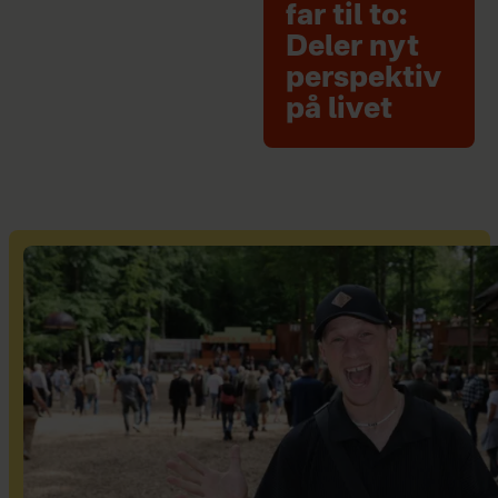
far til to:
Deler nyt
perspektiv
på livet