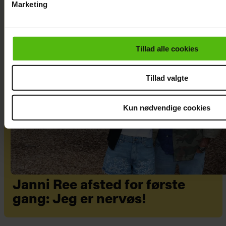
Marketing
Du kan til enhver tid trække dit samtykke tilbage via linket i 
læse mere om vores brug af cookies, samarbejdspartnere og
personoplysninger i forbindelse hermed i både
Tillad alle cookies
vores
privatlivspolitik
og
cookiepolitik
.
Tillad valgte
Kun nødvendige cookies
Janni Ree afsted for første
gang: Jeg er nervøs!