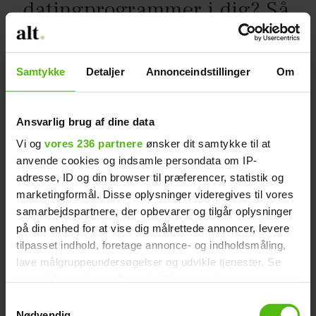
datingprogrammer i dig? Så
er du en del af en helt særlig
tendens
Samtykke
Detaljer
Annonceindstillinger
Om
Ansvarlig brug af dine data
Vi og
vores 236 partnere
ønsker dit samtykke til at
anvende cookies og indsamle persondata om IP-
adresse, ID og din browser til præferencer, statistik og
marketingformål. Disse oplysninger videregives til vores
samarbejdspartnere, der opbevarer og tilgår oplysninger
på din enhed for at vise dig målrettede annoncer, levere
tilpasset indhold, foretage annonce- og indholdsmåling,
lave målgruppeundersøgelser og udvikle tjenester. Se
mere information under
indstillinger
og i vores
persondatapolitik. Du kan altid trække dit samtykke
Samtykkevalg
tilbage eller ændre indstillinger fra vores
Nødvendig