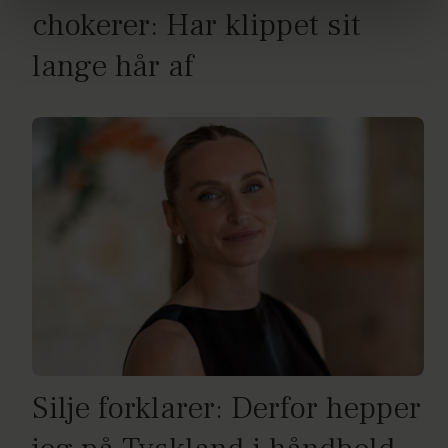
brug af cookies, samarbejdspartnere og behandling af
chokerer: Har klippet sit
dine personoplysninger i forbindelse hermed i både
vores
privatlivspolitik
og
cookiepolitik
.
lange hår af
Silje forklarer: Derfor hepper