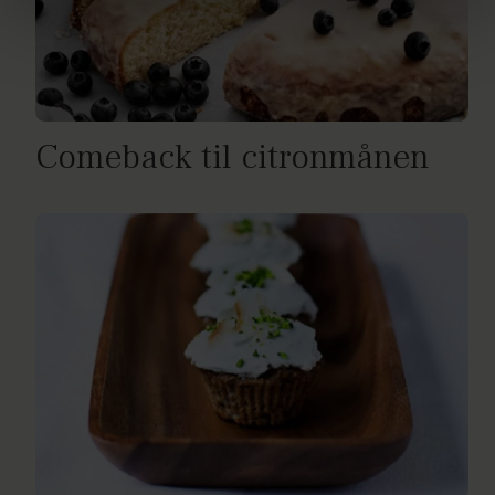
brug af cookies, samarbejdspartnere og behandling af
dine personoplysninger i forbindelse hermed i både
vores
privatlivspolitik
og
cookiepolitik
.
Comeback til citronmånen