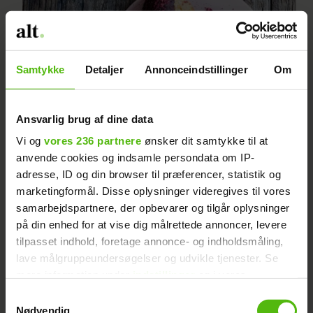
Samtykke
Detaljer
Annonceindstillinger
Om
Ansvarlig brug af dine data
Vi og
vores 236 partnere
ønsker dit samtykke til at
anvende cookies og indsamle persondata om IP-
Kokostoppe med
adresse, ID og din browser til præferencer, statistik og
marketingformål. Disse oplysninger videregives til vores
appelsinskal
samarbejdspartnere, der opbevarer og tilgår oplysninger
på din enhed for at vise dig målrettede annoncer, levere
tilpasset indhold, foretage annonce- og indholdsmåling,
lave målgruppeundersøgelser og udvikle tjenester. Se
mere information under
indstillinger
og i vores
persondatapolitik. Du kan altid trække dit samtykke
Samtykkevalg
tilbage eller ændre indstillinger fra vores
Nødvendig