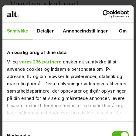
Vægten skal ned
Samtykke
Detaljer
Annonceindstillinger
Om
Ansvarlig brug af dine data
Vi og
vores 236 partnere
ønsker dit samtykke til at
anvende cookies og indsamle persondata om IP-
adresse, ID og din browser til præferencer, statistik og
marketingformål. Disse oplysninger videregives til vores
samarbejdspartnere, der opbevarer og tilgår oplysninger
på din enhed for at vise dig målrettede annoncer, levere
tilpasset indhold, foretage annonce- og indholdsmåling,
lave målgruppeundersøgelser og udvikle tjenester. Se
mere information under
indstillinger
og i vores
Nina fra "Sygeplejeskolen":
persondatapolitik. Du kan altid trække dit samtykke
Samtykkevalg
tilbage eller ændre indstillinger fra vores
Nødvendig