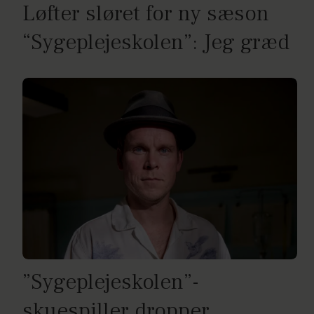
Løfter sløret for ny sæson
“Sygeplejeskolen”: Jeg græd
”Sygeplejeskolen”-
skuespiller dropper