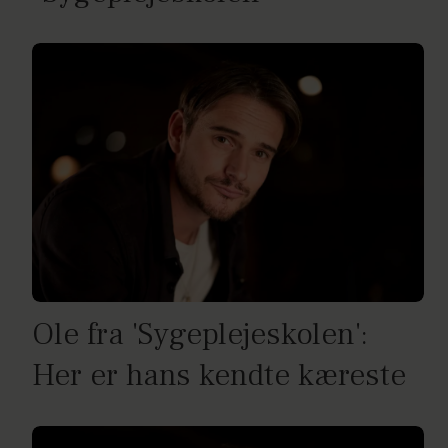
Ole fra 'Sygeplejeskolen':
Her er hans kendte kæreste