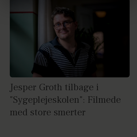
brug af cookies, samarbejdspartnere og behandling af
dine personoplysninger i forbindelse hermed i både
vores
privatlivspolitik
og
cookiepolitik
.
Jesper Groth tilbage i
"Sygeplejeskolen": Filmede
med store smerter