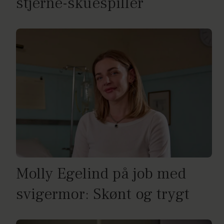
stjerne-skuespiller
Molly Egelind på job med
svigermor: Skønt og trygt