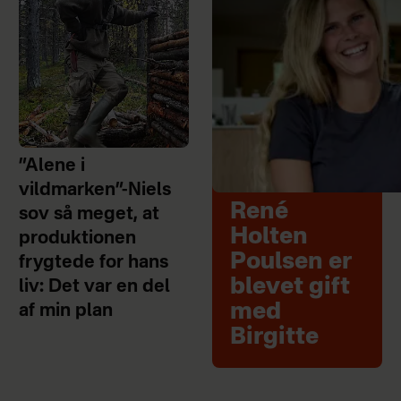
”Alene i
vildmarken”-Niels
René
sov så meget, at
Holten
produktionen
Poulsen er
frygtede for hans
blevet gift
liv: Det var en del
med
af min plan
Birgitte