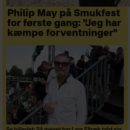
Philip May på Smukfest
for første gang: "Jeg har
kæmpe forventninger"
Se billedet: Så meget har Lars Elbæk tabt sig