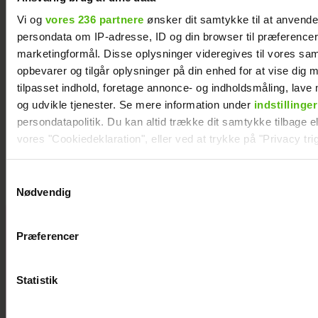
Vi og
vores 236 partnere
ønsker dit samtykke til at anvend
persondata om IP-adresse, ID og din browser til præferencer, 
marketingformål. Disse oplysninger videregives til vores sa
opbevarer og tilgår oplysninger på din enhed for at vise dig 
tilpasset indhold, foretage annonce- og indholdsmåling, lav
og udvikle tjenester. Se mere information under
indstillinger
persondatapolitik. Du kan altid trække dit samtykke tilbage ell
Steen Langeberg på kærestedate: Gør det
første gang med konen
vores "Cookiedeklaration", eller ved at trykke på "Privacy trig
Dine valg anvendes på hele websitet.
Samtykkevalg
Nødvendig
Vi ønsker dit samtykke til at indsamle og bruge data for at k
relevant journalistisk indhold til dig.
KÆMPE
Præferencer
Vi anvender egne cookies og cookies fra tredjeparter til at a
GALLERI: De
vores hjemmeside. Vi indsamler data om IP, ID og din browser 
kendte elsker
generere statistik og huske dine præferencer samt til brug fo
Smukfest
Statistik
optimere vores reklametiltag på sociale medier og til at vise d
med sociale medier.