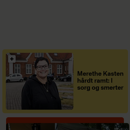
Merethe Kasten
hårdt ramt: I
sorg og smerter