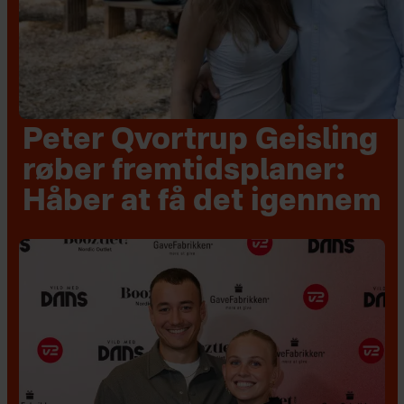
Peter Qvortrup Geisling
røber fremtidsplaner:
Håber at få det igennem