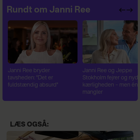
Rundt om Janni Ree
Janni Ree bryder
Janni Ree og Jeppe
tavsheden: "Det er
Stokholm fejrer og nyde
fuldstændig absurd"
kærligheden – men én t
mangler
LÆS OGSÅ: