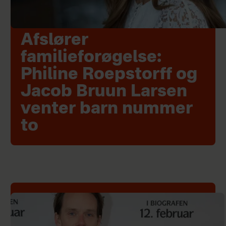
Afslører
familieforøgelse:
Philine Roepstorff og
Jacob Bruun Larsen
venter barn nummer
to