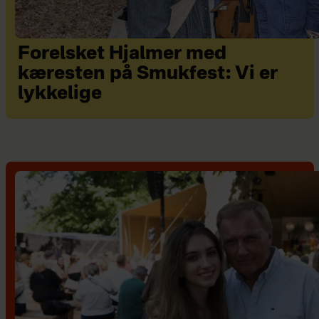
Forelsket Hjalmer med
kæresten på Smukfest: Vi er
lykkelige