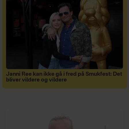
Janni Ree kan ikke gå i fred på Smukfest: Det
bliver vildere og vildere