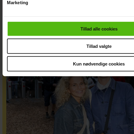
Marketing
Du kan til enhver tid trække dit samtykke tilbage via linket i 
læse mere om vores brug af cookies, samarbejdspartnere og
personoplysninger i forbindelse hermed i både
Tillad alle cookies
vores
privatlivspolitik
og
cookiepolitik
.
Tillad valgte
Kun nødvendige cookies