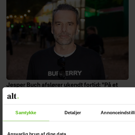
Jesper Buch afslører ukendt fortid: "På et
tidspunkt var der en skillevej"
Samtykke
Detaljer
Annonceindstill
Ansvarlig brug af dine data