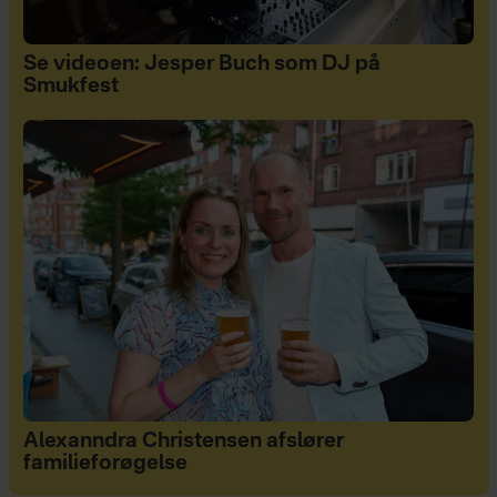
Se videoen: Jesper Buch som DJ på
Smukfest
Alexanndra Christensen afslører
familieforøgelse