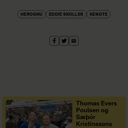
HEROGNU
EDDIE SKOLLER
KENDTE
Thomas Evers
Poulsen og
Sæþór
Kristínssons