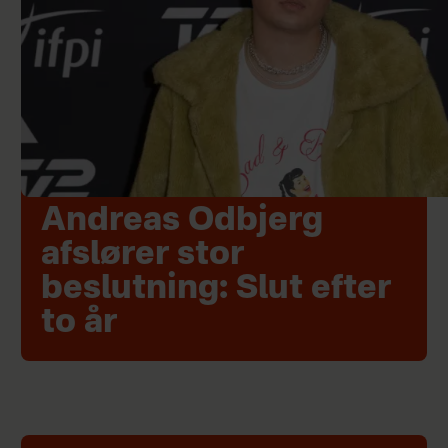
Andreas Odbjerg
afslører stor
beslutning: Slut efter
to år