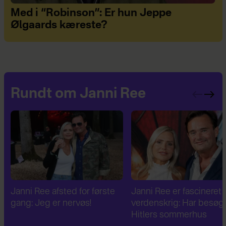
Med i “Robinson”: Er hun Jeppe
Ølgaards kæreste?
Rundt om Janni Ree
Janni Ree er fascineret af 2.
Janni Ree bryder
verdenskrig: Har besøgt
tavsheden: "Det er
Hitlers sommerhus
fuldstændig absurd"