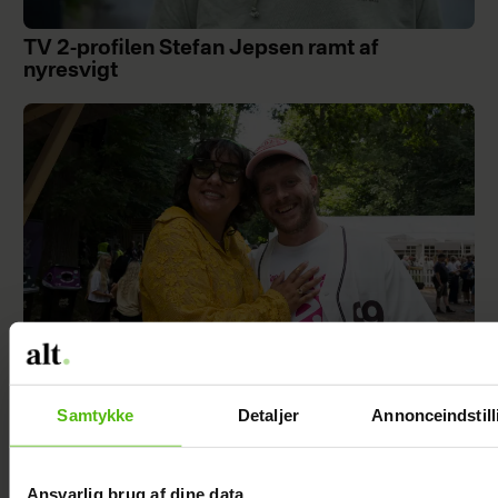
TV 2-profilen Stefan Jepsen ramt af
nyresvigt
Samtykke
Detaljer
Annonceindstill
Natasha Brock mødte sin mand på
Skanderborg
Ansvarlig brug af dine data