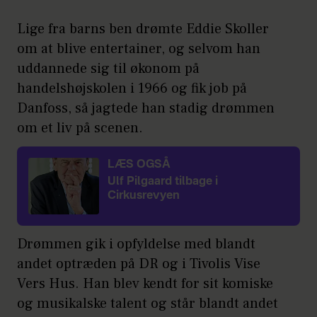
Lige fra barns ben drømte Eddie Skoller
om at blive entertainer, og selvom han
uddannede sig til økonom på
handelshøjskolen i 1966 og fik job på
Danfoss, så jagtede han stadig drømmen
om et liv på scenen.
LÆS OGSÅ
Ulf Pilgaard tilbage i
Cirkusrevyen
Drømmen gik i opfyldelse med blandt
andet optræden på DR og i Tivolis Vise
Vers Hus. Han blev kendt for sit komiske
og musikalske talent og står blandt andet