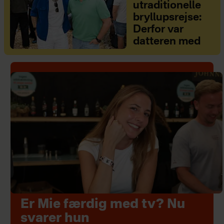
utraditionelle
bryllupsrejse:
Derfor var
datteren med
Er Mie færdig med tv? Nu
svarer hun