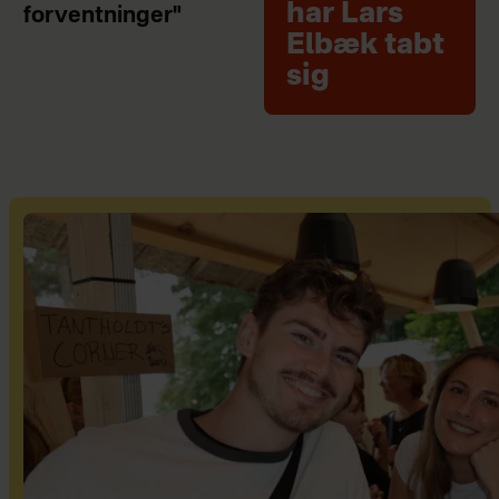
har Lars
forventninger"
Elbæk tabt
sig