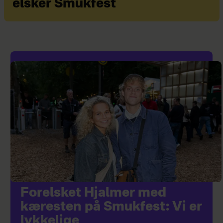
elsker Smukfest
Forelsket Hjalmer med
kæresten på Smukfest: Vi er
lykkelige