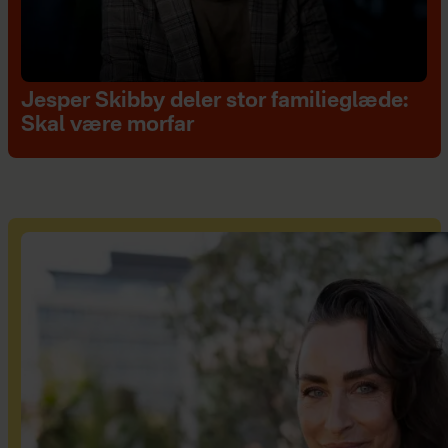
Jesper Skibby deler stor familieglæde:
Skal være morfar