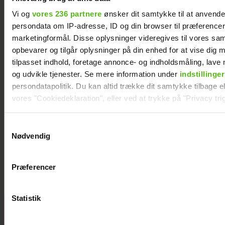
Vi og
vores 236 partnere
ønsker dit samtykke til at anvend
persondata om IP-adresse, ID og din browser til præferencer, 
marketingformål. Disse oplysninger videregives til vores sa
opbevarer og tilgår oplysninger på din enhed for at vise dig 
tilpasset indhold, foretage annonce- og indholdsmåling, lav
og udvikle tjenester. Se mere information under
indstillinger
persondatapolitik. Du kan altid trække dit samtykke tilbage ell
vores "Cookiedeklaration", eller ved at trykke på "Privacy trig
Dine valg anvendes på hele websitet.
Samtykkevalg
Nødvendig
Janni Ree afsted for første gang: Jeg er
Vi ønsker dit samtykke til at indsamle og bruge data for at k
nervøs!
relevant journalistisk indhold til dig.
Præferencer
Vi anvender egne cookies og cookies fra tredjeparter til at a
vores hjemmeside. Vi indsamler data om IP, ID og din browser 
generere statistik og huske dine præferencer samt til brug fo
Statistik
optimere vores reklametiltag på sociale medier og til at vise d
Se billederne:
med sociale medier.
Cille og