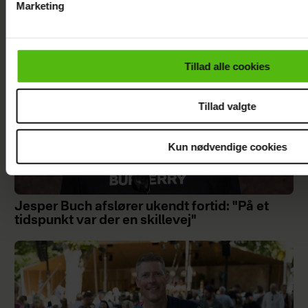
Marketing
Du kan til enhver tid trække dit samtykke tilbage via linket i 
læse mere om vores brug af cookies, samarbejdspartnere og
personoplysninger i forbindelse hermed i både
Tillad alle cookies
vores
privatlivspolitik
og
cookiepolitik
.
Tillad valgte
Kun nødvendige cookies
Jesper Buch afslører ukendt fortid: "På et
tidspunkt var der en skillevej"