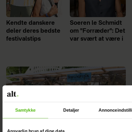
Kendte danskere
Soeren le Schmidt
deler deres bedste
om "Forræder": Det
festivalstips
var svært at være i
Samtykke
Detaljer
Annonceindstill
Ansvarlig brug af dine data