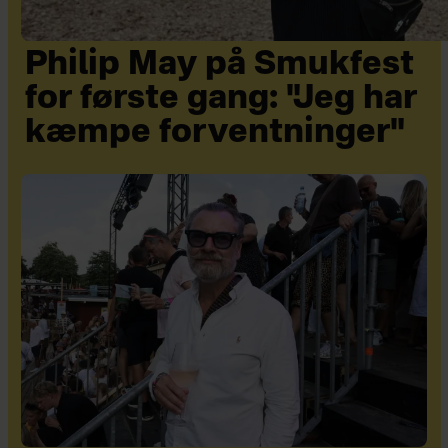
Philip May på Smukfest
for første gang: "Jeg har
kæmpe forventninger"