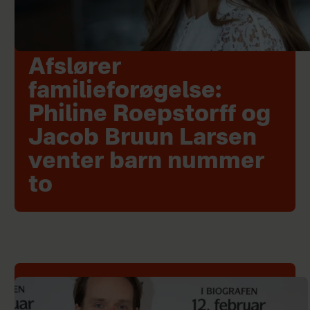
Afslører
familieforøgelse:
Philine Roepstorff og
Jacob Bruun Larsen
venter barn nummer
to