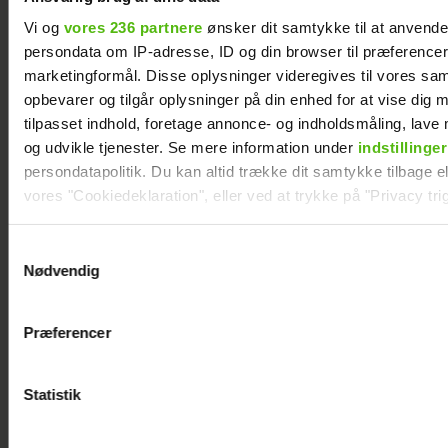
Vi og
vores 236 partnere
ønsker dit samtykke til at anvend
persondata om IP-adresse, ID og din browser til præferencer, 
Thomas Evers Poulsen og Sæþór
marketingformål. Disse oplysninger videregives til vores sa
Kristínssons utraditionelle bryllupsrejse:
opbevarer og tilgår oplysninger på din enhed for at vise dig 
Derfor var datteren med
tilpasset indhold, foretage annonce- og indholdsmåling, lav
og udvikle tjenester. Se mere information under
indstillinger
persondatapolitik. Du kan altid trække dit samtykke tilbage ell
vores "Cookiedeklaration", eller ved at trykke på "Privacy trig
Dine valg anvendes på hele websitet.
Samtykkevalg
Nødvendig
Vi ønsker dit samtykke til at indsamle og bruge data for at k
relevant journalistisk indhold til dig.
Præferencer
Vi anvender egne cookies og cookies fra tredjeparter til at a
vores hjemmeside. Vi indsamler data om IP, ID og din browser 
generere statistik og huske dine præferencer samt til brug fo
Statistik
optimere vores reklametiltag på sociale medier og til at vise d
Er Mie færdig med tv? Nu svarer hun
med sociale medier.