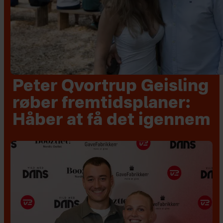
Peter Qvortrup Geisling
røber fremtidsplaner:
Håber at få det igennem