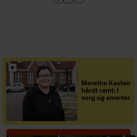
Merethe Kasten
hårdt ramt: I
sorg og smerter