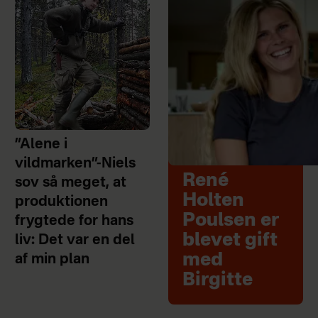
”Alene i
vildmarken”-Niels
René
sov så meget, at
Holten
produktionen
Poulsen er
frygtede for hans
blevet gift
liv: Det var en del
med
af min plan
Birgitte