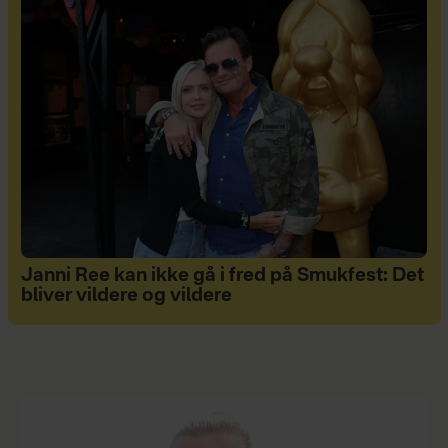
Janni Ree kan ikke gå i fred på Smukfest: Det
bliver vildere og vildere