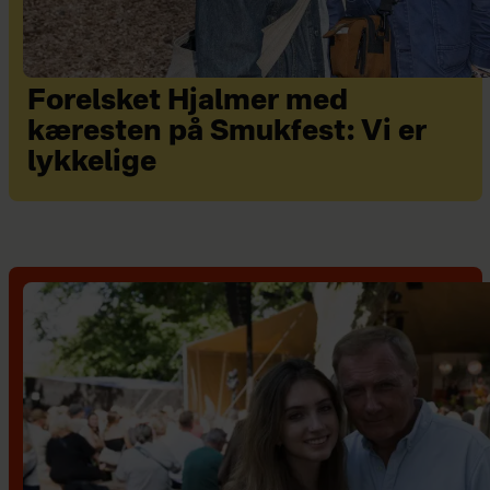
Forelsket Hjalmer med
kæresten på Smukfest: Vi er
lykkelige