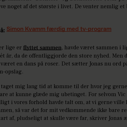
leve noget af det største i livet. De venter nemlig et 
Simon Kvamm færdig med tv-program
å:
er lige er
flyttet sammen
, havde været sammen i li
t år, da de offentliggjorde den store nyhed. Men 
 været en dans på roser. Det sætter Jonas nu ord på
m-opslag.
 taget mig lang tid at komme til der hvor jeg gerne
are at kunne glæde mig ubetinget. For selvom Vic 
ligt i vores forhold havde talt om, at vi gerne ville
men, så var det for mit vedkommende ikke bare re
tart af, pludseligt at skulle være far, skriver Jonas æ