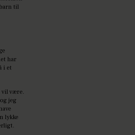
barn til
ge
det har
 i et
 vil være.
og jeg
 have
n lykke
rligt.