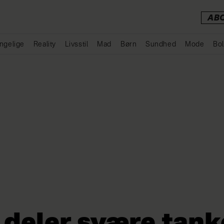
AB
ngelige
Reality
Livsstil
Mad
Børn
Sundhed
Mode
Bol
Annonce
 deler svære tan