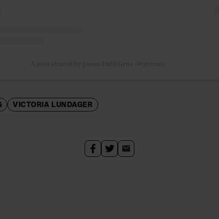
A post shared by Jonas Dahl Grue (@yornas)
G
VICTORIA LUNDAGER