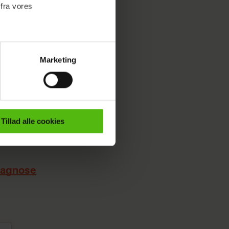
 fra vores
Marketing
ournalistisk indhold til dig.
emmeside. Vi indsamler data
er samt til brug for
ktioner i forbindelse med
at stå
Tillad alle cookies
, går op
e mere om vores brug af
 både
diagnose