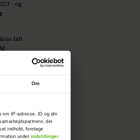
2023 - og
e
 kom lidt
ig.
t
Om
og jeg
 ting,
i solen i
a om IP-adresse, ID og din
e far,
s samarbejdspartnere, der
 i samme
set indhold, foretage
ormation under
indstillinger