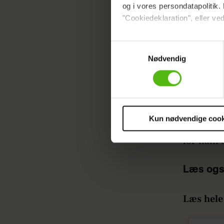
og i vores persondatapolitik. 
"Cookiedeklaration", eller ved
Dine valg anvendes på hele w
Samtykkevalg
Nødvendig
Vi ønsker dit samtykke til at 
Vi anvender egne cookies og c
om IP, ID og din browser for a
markedsføring, så vi kan opti
Jonas afs
sociale medier.
Kun nødvendige cook
med deres
Du kan til enhver tid trække 
for ham d
cookies, samarbejdspartnere 
vores
privatlivspolitik
og
co
Læs ogs
Læs hele