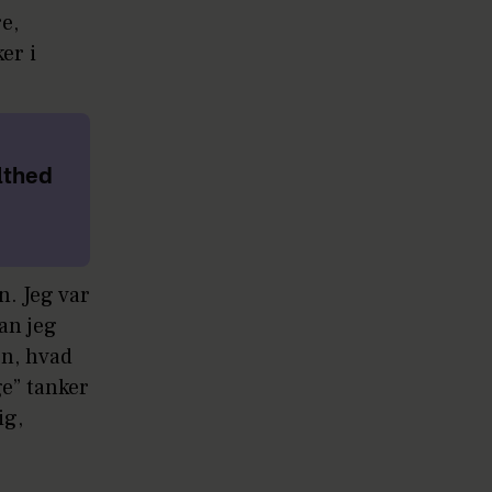
e,
er i
olthed
n. Jeg var
an jeg
rn, hvad
e” tanker
ig,