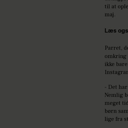
til at op
maj.
Læs ogs
Parret, d
omkring é
ikke bare
Instagra
- Det har
Nemlig b
meget tid
børn sam
lige fra s