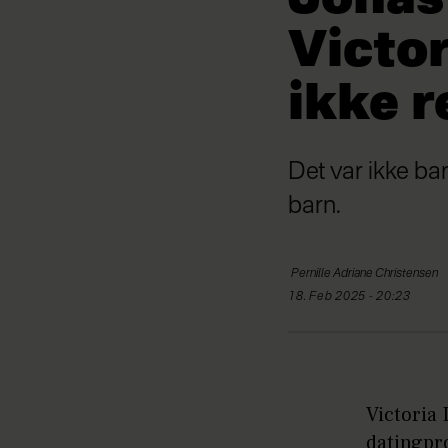
Victor
ikke r
Det var ikke ba
barn.
Pernille Adriane
Christensen
18. Feb 2025 - 20:23
Victoria 
datingpr