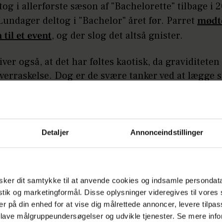
tog i allerførste sæson af "Bachelorette" tilbage i 
Lundager deltog i "Bachelor" året før. Parret
mødt
til et event
, og der slog det altså gnister.
iver også, at det har føltes kaotisk, da graviditeten
erraskelse. Dog er de svære tanker ved at lægge s
Sisse Sejr-Nørgaard taler ud om stalking: Mi
å:
ægteskab var i krise
Detaljer
Annonceindstillinger
vi sammen, jeg kan se Vic blive større dag for dag 
t vores lille pige sparke. Det er nogle af de dejlige
jort det hele meget lettere! Og som jeg sidder her 
ker dit samtykke til at anvende cookies og indsamle persondat
glæder jeg mig utrolig meget, skriver den kommend
istik og marketingformål. Disse oplysninger videregives til vore
streger, at de helt store bekymringer ikke fylder
er på din enhed for at vise dig målrettede annoncer, levere tilpas
 lave målgruppeundersøgelser og udvikle tjenester. Se mere inf