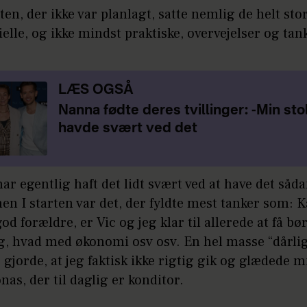
ten, der ikke var planlagt, satte nemlig de helt stor
ielle, og ikke mindst praktiske, overvejelser og tank
LÆS OGSÅ
Nanna fødte deres tvillinger: -Min st
havde svært ved det
har egentlig haft det lidt svært ved at have det såda
men I starten var det, der fyldte mest tanker som: K
god forældre, er Vic og jeg klar til allerede at få bø
g, hvad med økonomi osv osv. En hel masse “dårlig
g gjorde, at jeg faktisk ikke rigtig gik og glædede m
onas, der til daglig er konditor.