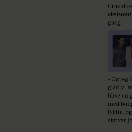
Gravidite
eksistent
gang.
- Og jeg 
glad ja, 
blive en 
med boli
fyldte, o
skriver J