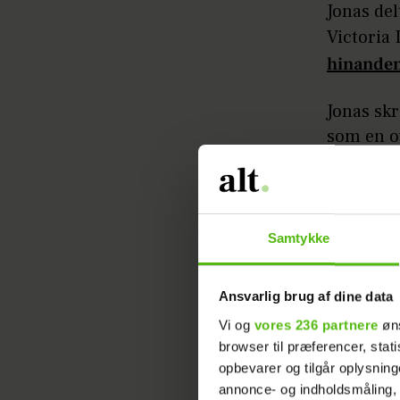
Jonas del
Victoria 
hinanden 
Jonas skr
som en ov
Læs ogs
Samtykke
- Nu bor 
har mærke
Ansvarlig brug af dine data
der har g
Vi og
vores 236 partnere
øns
dag, så 
browser til præferencer, stat
der under
opbevarer og tilgår oplysning
grad.
annonce- og indholdsmåling,