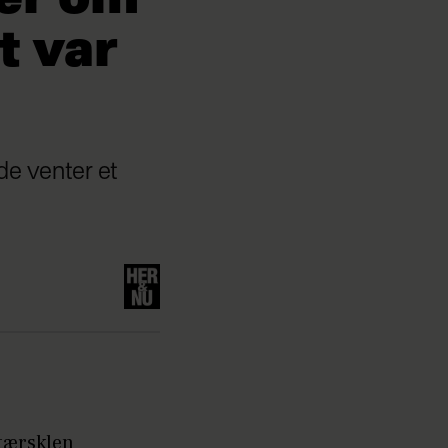
t var
de venter et
tærsklen