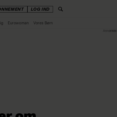
ONNEMENT
LOG IND
ig
Eurowoman
Vores Børn
Annonce
ker om