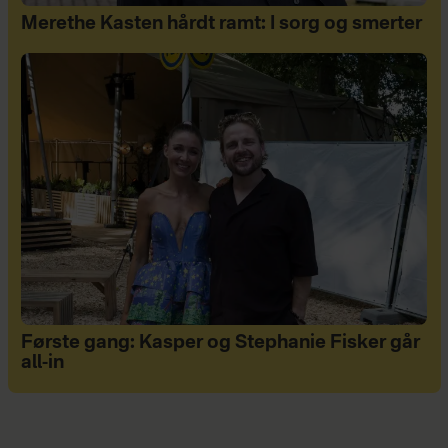
Merethe Kasten hårdt ramt: I sorg og smerter
Første gang: Kasper og Stephanie Fisker går
all-in