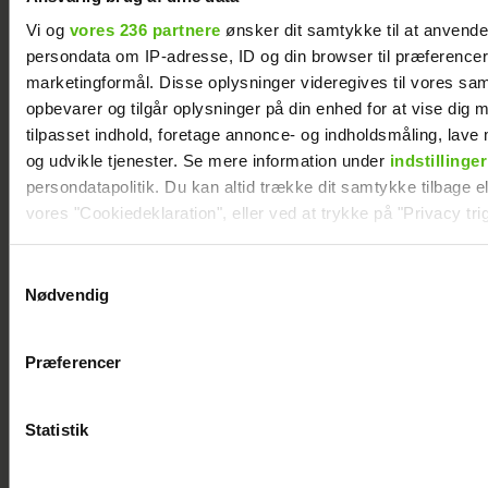
en del af min plan
Vi og
vores 236 partnere
ønsker dit samtykke til at anvend
persondata om IP-adresse, ID og din browser til præferencer, 
marketingformål. Disse oplysninger videregives til vores sa
opbevarer og tilgår oplysninger på din enhed for at vise dig 
tilpasset indhold, foretage annonce- og indholdsmåling, lav
og udvikle tjenester. Se mere information under
indstillinger
persondatapolitik. Du kan altid trække dit samtykke tilbage ell
vores "Cookiedeklaration", eller ved at trykke på "Privacy trig
Dine valg anvendes på hele websitet.
Samtykkevalg
Nødvendig
Vi ønsker dit samtykke til at indsamle og bruge data for at k
relevant journalistisk indhold til dig.
René Holten Poulsen er blevet gift med
Præferencer
Vi anvender egne cookies og cookies fra tredjeparter til at a
Birgitte
vores hjemmeside. Vi indsamler data om IP, ID og din browser 
generere statistik og huske dine præferencer samt til brug fo
Statistik
optimere vores reklametiltag på sociale medier og til at vise d
med sociale medier.