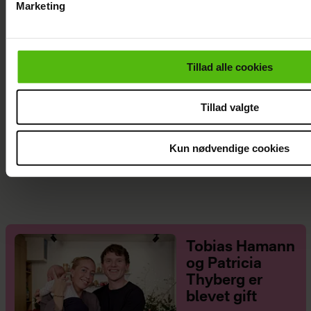
Marketing
Du kan til enhver tid trække dit samtykke tilbage via linket i 
læse mere om vores brug af cookies, samarbejdspartnere og
personoplysninger i forbindelse hermed i både
Tillad alle cookies
vores
privatlivspolitik
og
cookiepolitik
.
Tillad valgte
Kun nødvendige cookies
Karin Salling var hjemme under indbrud: Vil
ikke leve i frygt
Tobias Hamann
og Patricia
Thyberg er
blevet gift