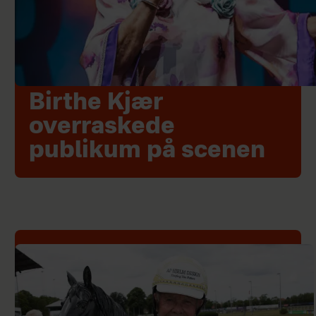
Birthe Kjær
overraskede
publikum på scenen