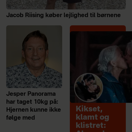
Jacob Riising køber lejlighed til børnene
Jesper Panorama
har taget 10kg på:
Kikset,
Hjernen kunne ikke
klamt og
følge med
klistret: