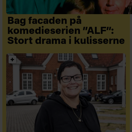
Bag facaden på
komedieserien ”ALF”:
Stort drama i kulisserne