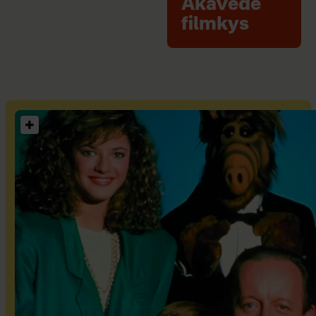
Akavede
filmkys