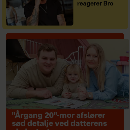
reagerer Bro
"Årgang 20"-mor afslører
sød detalje ved datterens