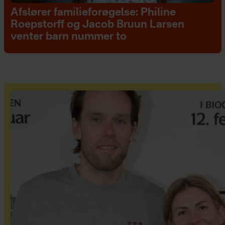
Afslører familieforøgelse: Philine
Roepstorff og Jacob Bruun Larsen
venter barn nummer to