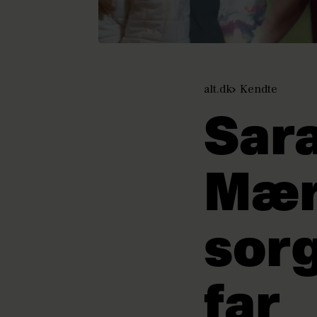
alt.dk
Kendte
Sara
Mær
sorg
far