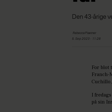
Den 43-årige vej
Rebecca
Plaetner
5. Sep 2023 - 11:28
For blot 
Franch-M
Cuchillo,
I fredags
på sin In