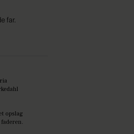
e far.
ria
rkedahl
et opslag
 faderen.