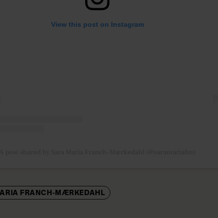
View this post on Instagram
A post shared by Sara Maria Franch-Mærkedahl (@saramariafm)
MARIA FRANCH-MÆRKEDAHL