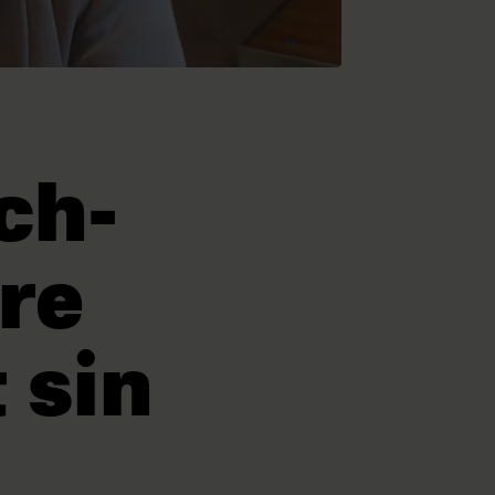
ch-
re
 sin