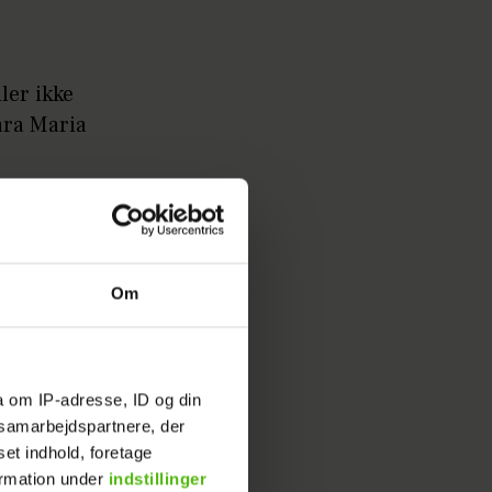
ler ikke
ara Maria
betes og
Om
t
a om IP-adresse, ID og din
s samarbejdspartnere, der
ære
set indhold, foretage
ormation under
indstillinger
rn kom i