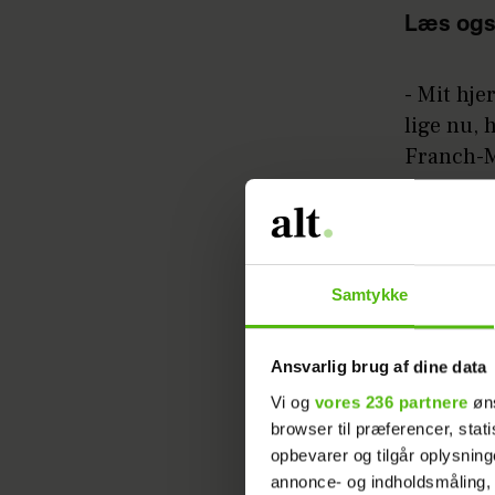
Læs ogs
- Mit hje
lige nu, 
Franch-
Til
B.T.
ha
derudove
Samtykke
Ansvarlig brug af dine data
Vi og
vores 236 partnere
øns
browser til præferencer, stat
I sit ops
opbevarer og tilgår oplysning
annonce- og indholdsmåling,
minderne 