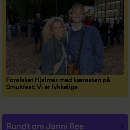
Forelsket Hjalmer med kæresten på
Smukfest: Vi er lykkelige
Rundt om Janni Ree