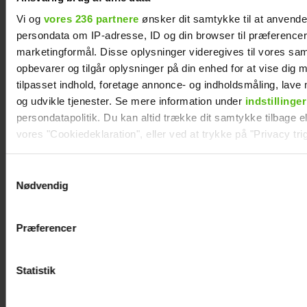
Vi og
vores 236 partnere
ønsker dit samtykke til at anvend
persondata om IP-adresse, ID og din browser til præferencer, 
marketingformål. Disse oplysninger videregives til vores sa
opbevarer og tilgår oplysninger på din enhed for at vise dig 
tilpasset indhold, foretage annonce- og indholdsmåling, lav
og udvikle tjenester. Se mere information under
indstillinger
persondatapolitik. Du kan altid trække dit samtykke tilbage ell
Afslører familieforøgelse: Philine Roepstorff
og Jacob Bruun Larsen venter barn nummer
vores "Cookiedeklaration", eller ved at trykke på "Privacy trig
to
Dine valg anvendes på hele websitet.
Samtykkevalg
Nødvendig
Vi ønsker dit samtykke til at indsamle og bruge data for at k
relevant journalistisk indhold til dig.
Præferencer
Vi anvender egne cookies og cookies fra tredjeparter til at a
vores hjemmeside. Vi indsamler data om IP, ID og din browser 
generere statistik og huske dine præferencer samt til brug fo
Statistik
optimere vores reklametiltag på sociale medier og til at vise d
med sociale medier.