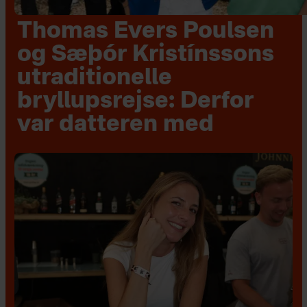
Thomas Evers Poulsen
og Sæþór Kristínssons
utraditionelle
bryllupsrejse: Derfor
var datteren med