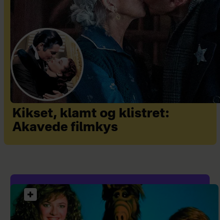
Kikset, klamt og klistret:
Akavede filmkys