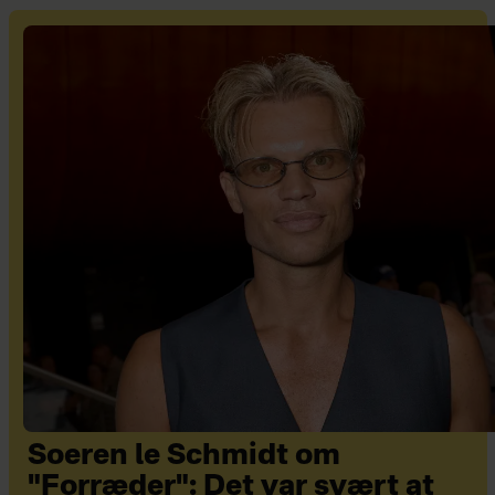
Soeren le Schmidt om
"Forræder": Det var svært at