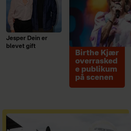
Jesper Dein er
blevet gift
Birthe Kjær
overrasked
e publikum
på scenen