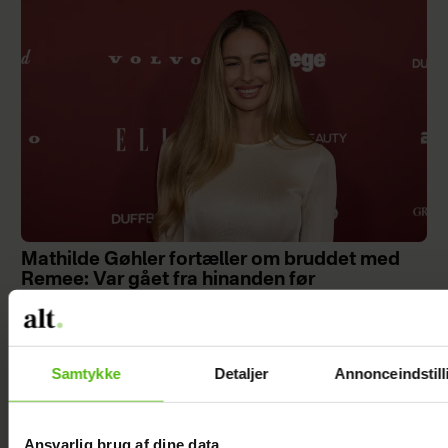
Mathilde Gøhler fortæller om bruddet med
Remee: Var gået fra hinanden før
graviditeten
Samtykke
Detaljer
Annonceindstill
Ansvarlig brug af dine data