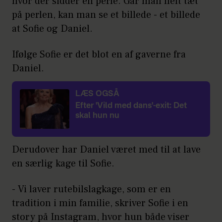
hvor der sidder en perle. Går man helt tæt
på perlen, kan man se et billede - et billede
at Sofie og Daniel.
Ifølge Sofie er det blot en af gaverne fra
Daniel.
LÆS OGSÅ
Efter 'Vild med dans'-exit: Det
skal hun nu
Derudover har Daniel været med til at lave
en særlig kage til Sofie.
- Vi laver rutebilslagkage, som er en
tradition i min familie, skriver Sofie i en
story på Instagram, hvor hun både viser