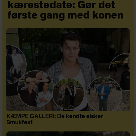
kærestedate: Gør det
første gang med konen
KÆMPE GALLERI: De kendte elsker
Smukfest