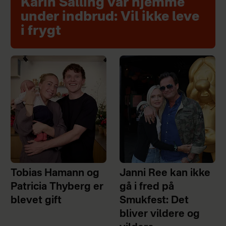
Karin Salling var hjemme
under indbrud: Vil ikke leve
i frygt
Tobias Hamann og
Janni Ree kan ikke
Patricia Thyberg er
gå i fred på
blevet gift
Smukfest: Det
bliver vildere og