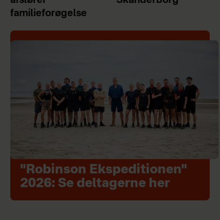
afslører
Skanderborg
familieforøgelse
"Robinson Ekspeditionen"
2026: Se deltagerne her