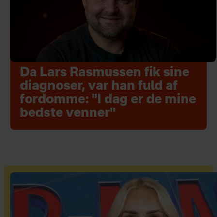
Da Lars Rasmussen fik sine
diagnoser, var han fuld af
fordomme: "I dag er de mine
bedste venner"