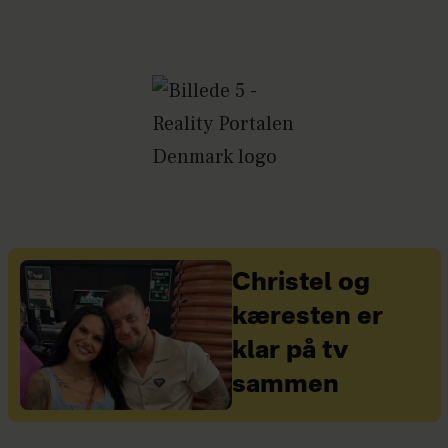
Christel og
kæresten er
klar på tv
sammen