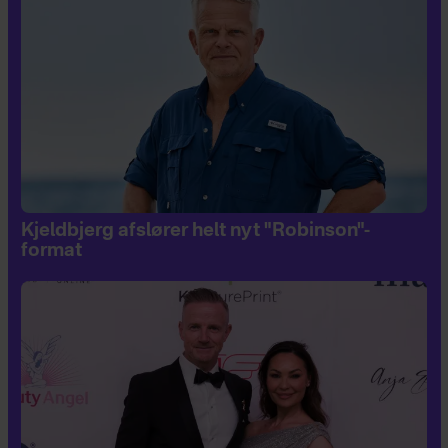
Kjeldbjerg afslører helt nyt "Robinson"-
format