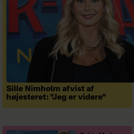
Sille Nimholm afvist af
højesteret: "Jeg er videre"