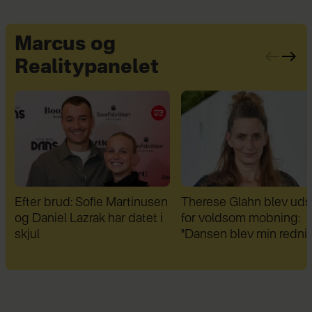
Marcus og
Realitypanelet
n
Therese Glahn blev udsat
Da Lars Rasmussen fik 
for voldsom mobning:
diagnoser, var han fuld a
"Dansen blev min redning"
fordomme: "I dag er de 
bedste venner"