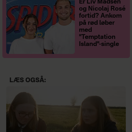
Er Liv Madsen
og Nicolaj Rosé
fortid? Ankom
på rød løber
med
"Temptation
Island"-single
LÆS OGSÅ: