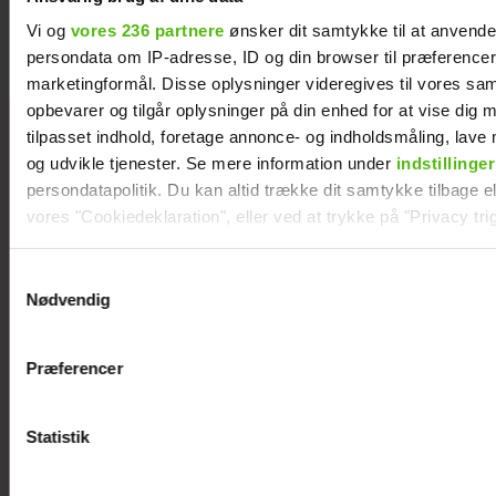
Vi og
vores 236 partnere
ønsker dit samtykke til at anvend
persondata om IP-adresse, ID og din browser til præferencer, 
marketingformål. Disse oplysninger videregives til vores sa
opbevarer og tilgår oplysninger på din enhed for at vise dig 
tilpasset indhold, foretage annonce- og indholdsmåling, lav
og udvikle tjenester. Se mere information under
indstillinger
persondatapolitik. Du kan altid trække dit samtykke tilbage ell
vores "Cookiedeklaration", eller ved at trykke på "Privacy trig
Dine valg anvendes på hele websitet.
Samtykkevalg
Nødvendig
Vi ønsker dit samtykke til at indsamle og bruge data for at k
relevant journalistisk indhold til dig.
Præferencer
Vi anvender egne cookies og cookies fra tredjeparter til at a
vores hjemmeside. Vi indsamler data om IP, ID og din browser 
generere statistik og huske dine præferencer samt til brug fo
Statistik
optimere vores reklametiltag på sociale medier og til at vise d
med sociale medier.