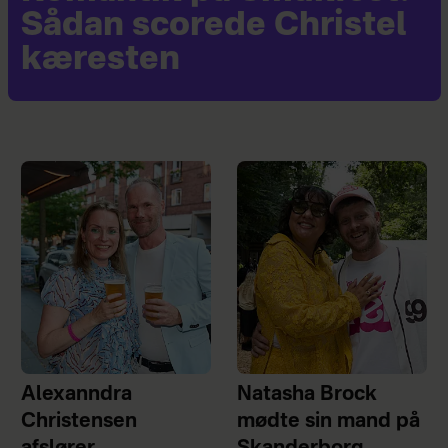
Sådan scorede Christel
kæresten
Alexanndra
Natasha Brock
Christensen
mødte sin mand på