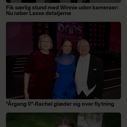
Fik særlig stund med Winnie uden kameraer:
Nu røber Lasse detaljerne
"Årgang 0"-Rachel glæder sig over flytning