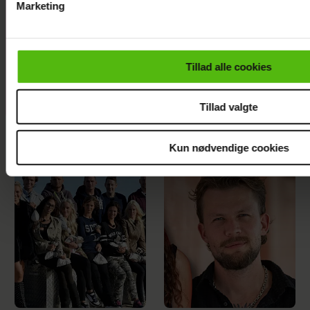
Marketing
Du kan til enhver tid trække dit samtykke tilbage via linket i 
læse mere om vores brug af cookies, samarbejdspartnere og
personoplysninger i forbindelse hermed i både
Tillad alle cookies
vores
privatlivspolitik
og
cookiepolitik
.
Ida Søjborg afslører ny kæreste
Tillad valgte
Kun nødvendige cookies