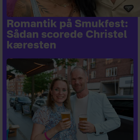
Romantik på Smukfest:
Sådan scorede Christel
kæresten