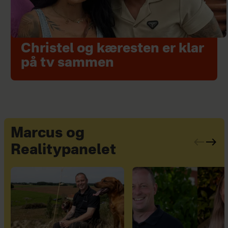
Christel og kæresten er klar
på tv sammen
Marcus og
Realitypanelet