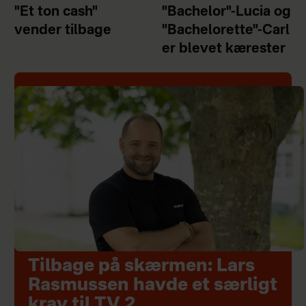
"Et ton cash"
"Bachelor"-Lucia og
vender tilbage
"Bachelorette"-Carl
er blevet kærester
Tilbage på skærmen: Lars
Rasmussen havde et særligt
krav til TV 2