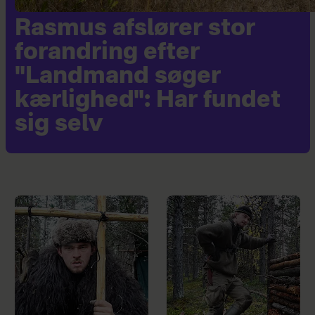
Rasmus afslører stor
forandring efter
"Landmand søger
kærlighed": Har fundet
sig selv