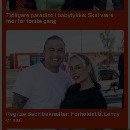
Tidligere paradiso i babylykke: Skal være
mor for første gang
Regitze Bach bekræfter: Forholdet til Lenny
er slut