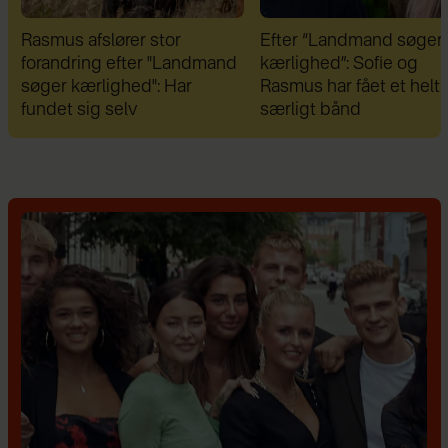
Efter “Landmand søger
Efter brud: Sofie Marti
kærlighed”: Sofie og
og Daniel Lazrak har dat
Rasmus har fået et helt
skjul
særligt bånd