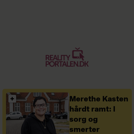
Merethe Kasten
hårdt ramt: I
sorg og
smerter