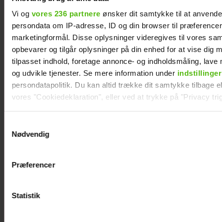
Vi og
vores 236 partnere
ønsker dit samtykke til at anvend
persondata om IP-adresse, ID og din browser til præferencer, 
marketingformål. Disse oplysninger videregives til vores sa
opbevarer og tilgår oplysninger på din enhed for at vise dig 
tilpasset indhold, foretage annonce- og indholdsmåling, lav
og udvikle tjenester. Se mere information under
indstillinger
persondatapolitik. Du kan altid trække dit samtykke tilbage ell
vores "Cookiedeklaration", eller ved at trykke på "Privacy trig
Dine valg anvendes på hele websitet.
Samtykkevalg
Christel Trubka er flyttet til Fyn for ny
Nødvendig
kæreste
Vi ønsker dit samtykke til at indsamle og bruge data for at k
relevant journalistisk indhold til dig.
Præferencer
Vi anvender egne cookies og cookies fra tredjeparter til at a
vores hjemmeside. Vi indsamler data om IP, ID og din browser 
generere statistik og huske dine præferencer samt til brug fo
Statistik
optimere vores reklametiltag på sociale medier og til at vise d
med sociale medier.