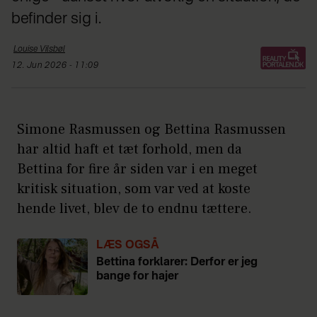
befinder sig i.
Louise
Vilsbøl
12. Jun 2026 - 11:09
Simone Rasmussen og Bettina Rasmussen
har altid haft et tæt forhold, men da
Bettina for fire år siden var i en meget
kritisk situation, som var ved at koste
hende livet, blev de to endnu tættere.
LÆS OGSÅ
Bettina forklarer: Derfor er jeg
bange for hajer