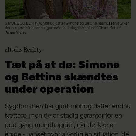
SIMONE OG BETTINA: Mor og datter Simone og Bettina Rasmussen styrker
deres tætte bånd, før de igen deler hverdagslivet på tv i "Charterfeber".
Janus Nielsen
alt.dk
Reality
Tæt på at dø: Simone
og Bettina skændtes
under operation
Sygdommen har gjort mor og datter endnu
tættere, men de er stadig garanter for en
god gang mundhuggeri, når de ikke er
enige - uanset hvor alvorlig en situation, de