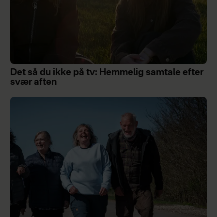
Det så du ikke på tv: Hemmelig samtale efter
svær aften