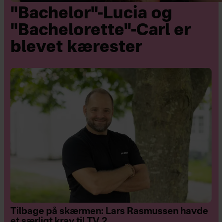
"Bachelor"-Lucia og
"Bachelorette"-Carl er
blevet kærester
Tilbage på skærmen: Lars Rasmussen havde
et særligt krav til TV 2