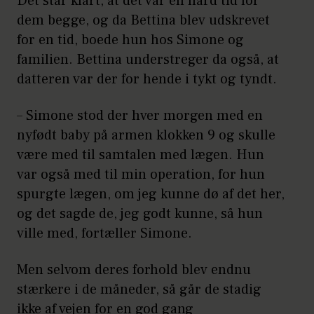
Det står klart, at det var en hård tid for
dem begge, og da Bettina blev udskrevet
for en tid, boede hun hos Simone og
familien. Bettina understreger da også, at
datteren var der for hende i tykt og tyndt.
– Simone stod der hver morgen med en
nyfødt baby på armen klokken 9 og skulle
være med til samtalen med lægen. Hun
var også med til min operation, for hun
spurgte lægen, om jeg kunne dø af det her,
og det sagde de, jeg godt kunne, så hun
ville med, fortæller Simone.
Men selvom deres forhold blev endnu
stærkere i de måneder, så går de stadig
ikke af vejen for en god gang