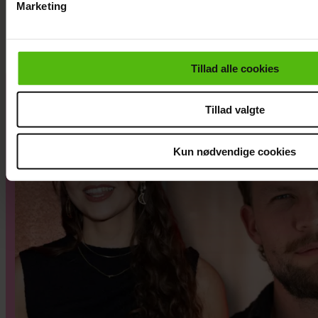
ny kæreste
vender tilbage
Marketing
Du kan til enhver tid trække dit samtykke tilbage via linket i 
læse mere om vores brug af cookies, samarbejdspartnere og
personoplysninger i forbindelse hermed i både
Tillad alle cookies
vores
privatlivspolitik
og
cookiepolitik
.
Tillad valgte
Kun nødvendige cookies