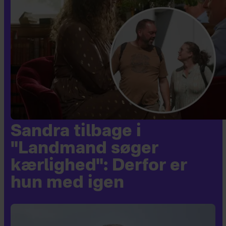
Sandra tilbage i
"Landmand søger
kærlighed": Derfor er
hun med igen