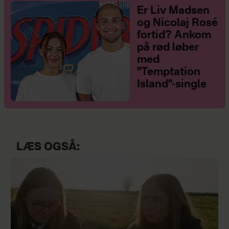
Er Liv Madsen
og Nicolaj Rosé
fortid? Ankom
på rød løber
med
"Temptation
Island"-single
LÆS OGSÅ: