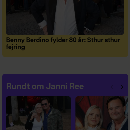
Benny Berdino fylder 80 år: Sthur sthur
fejring
Rundt om Janni Ree