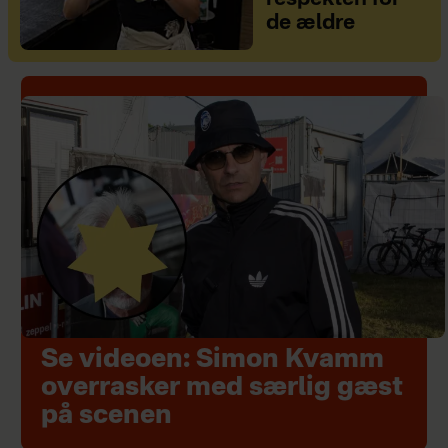
de ældre
Se videoen: Simon Kvamm
overrasker med særlig gæst
på scenen