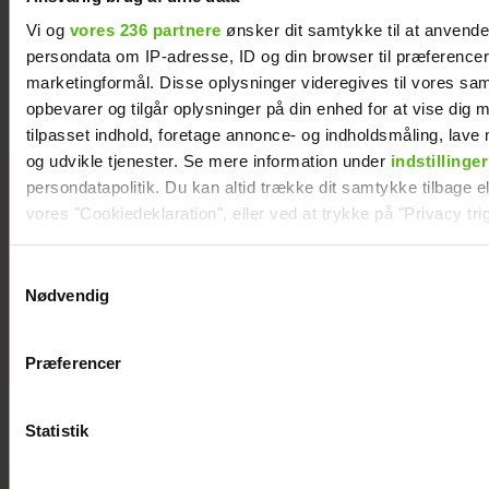
Vi og
vores 236 partnere
ønsker dit samtykke til at anvend
Dennis Knudsen har solgt huset i Thailand
persondata om IP-adresse, ID og din browser til præferencer, 
marketingformål. Disse oplysninger videregives til vores sa
opbevarer og tilgår oplysninger på din enhed for at vise dig 
tilpasset indhold, foretage annonce- og indholdsmåling, lav
og udvikle tjenester. Se mere information under
indstillinger
"Årgang 20"-par
persondatapolitik. Du kan altid trække dit samtykke tilbage ell
har taget svær
vores "Cookiedeklaration", eller ved at trykke på "Privacy trig
beslutning
Dine valg anvendes på hele websitet.
Samtykkevalg
Nødvendig
Vi ønsker dit samtykke til at indsamle og bruge data for at k
relevant journalistisk indhold til dig.
Præferencer
Vi anvender egne cookies og cookies fra tredjeparter til at a
vores hjemmeside. Vi indsamler data om IP, ID og din browser 
generere statistik og huske dine præferencer samt til brug fo
Statistik
optimere vores reklametiltag på sociale medier og til at vise d
med sociale medier.