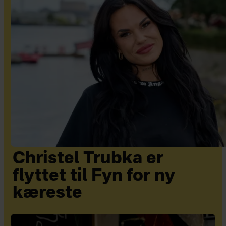
Christel Trubka er
flyttet til Fyn for ny
kæreste