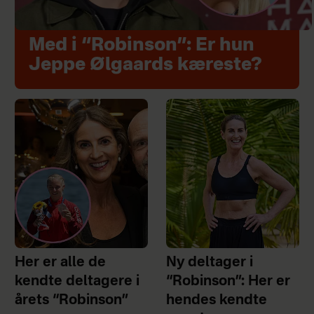
Med i “Robinson”: Er hun
Jeppe Ølgaards kæreste?
Her er alle de
Ny deltager i
kendte deltagere i
“Robinson”: Her er
årets “Robinson”
hendes kendte