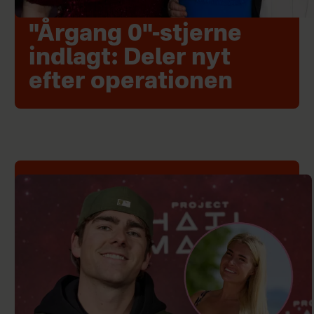
"Årgang 0"-stjerne
indlagt: Deler nyt
efter operationen