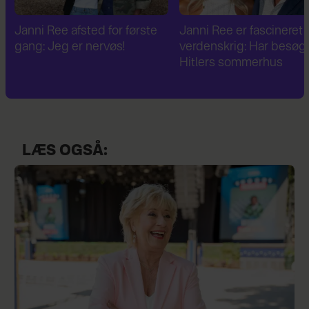
Janni Ree er fascineret af 2.
Janni Ree bryder
verdenskrig: Har besøgt
tavsheden: "Det er
Hitlers sommerhus
fuldstændig absurd"
LÆS OGSÅ: