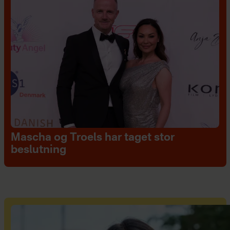
Mascha og Troels har taget stor
beslutning