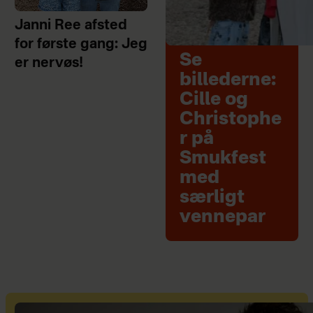
Janni Ree afsted
for første gang: Jeg
Se
er nervøs!
billederne:
Cille og
Christophe
r på
Smukfest
med
særligt
vennepar