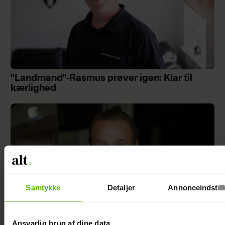
"Landmand"-Rasmus prøver igen: Klar til
kærlighed
Samtykke
Detaljer
Annonceindstill
Ansvarlig brug af dine data