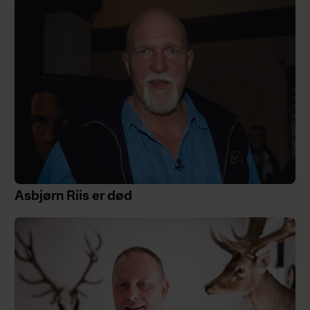
Asbjørn Riis er død