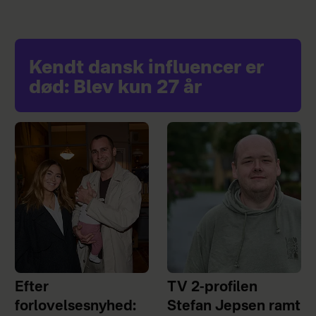
Kendt dansk influencer er
død: Blev kun 27 år
Efter
TV 2-profilen
forlovelsesnyhed:
Stefan Jepsen ramt