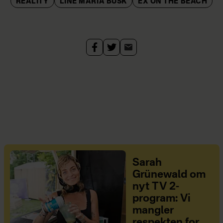
REALITY
LINE MARIA BUSK
EX ON THE BEACH
Sarah
Grünewald om
nyt TV 2-
program: Vi
mangler
respekten for