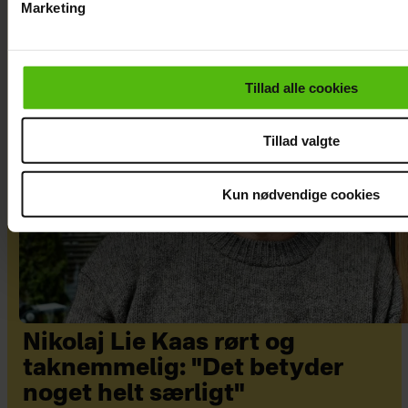
Marketing
Du kan til enhver tid trække dit samtykke tilbage via linket i 
læse mere om vores brug af cookies, samarbejdspartnere og
personoplysninger i forbindelse hermed i både
Tillad alle cookies
vores
privatlivspolitik
og
cookiepolitik
.
Tillad valgte
Kun nødvendige cookies
Nikolaj Lie Kaas rørt og
taknemmelig: "Det betyder
noget helt særligt"