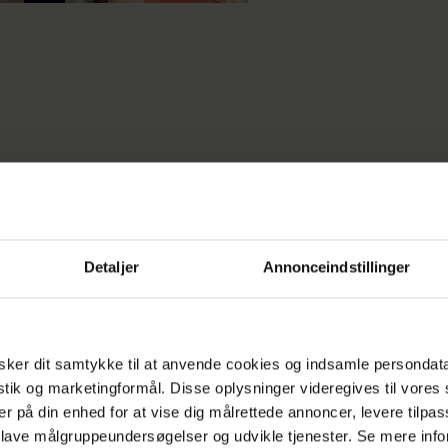
en Pernille Rosendahl har sat sin lejlighed på Ves
 til salg og kan med lidt held score en millionge
Detaljer
Annonceindstillinger
ver boligmediet
Boliga.dk
.
Pernille Rosendahl tidligere afsløret, at grunden ti
ker dit samtykke til at anvende cookies og indsamle persondat
istik og marketingformål. Disse oplysninger videregives til vore
n og kæresten, politikeren Kristian Jensen, gerne v
er på din enhed for at vise dig målrettede annoncer, levere tilpas
ste fælles hjem.
 lave målgruppeundersøgelser og udvikle tjenester. Se mere inf