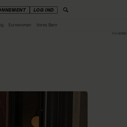
ONNEMENT
LOG IND
ig
Eurowoman
Vores Børn
Annonce