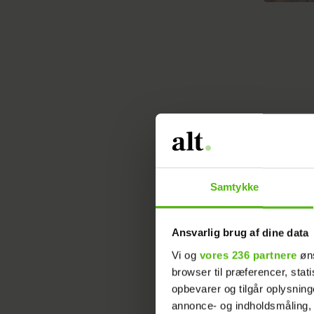
Sangerind
København
Samtykke
Det skri
Ansvarlig brug af dine data
Selv har 
Vi og
vores 236 partnere
øns
browser til præferencer, stat
er, at hu
opbevarer og tilgår oplysning
deres før
annonce- og indholdsmåling,