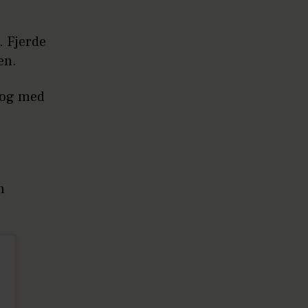
. Fjerde
en.
 og med
n