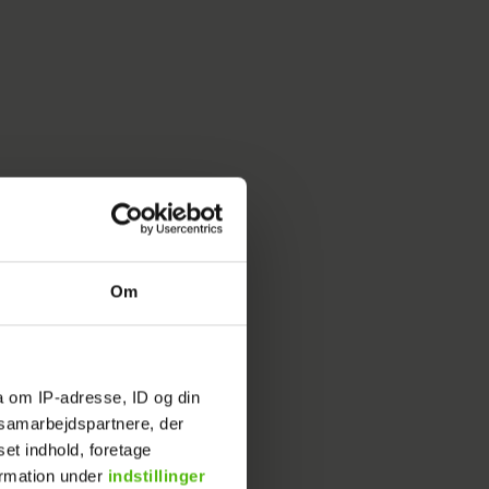
terbro i
vinst.
Om
l salget
a om IP-adresse, ID og din
s samarbejdspartnere, der
il have
set indhold, foretage
ormation under
indstillinger