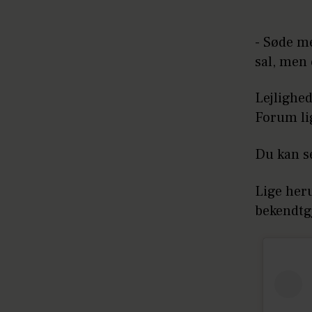
- Søde m
sal, men 
Lejlighe
Forum li
Du kan se
Lige heru
bekendtg