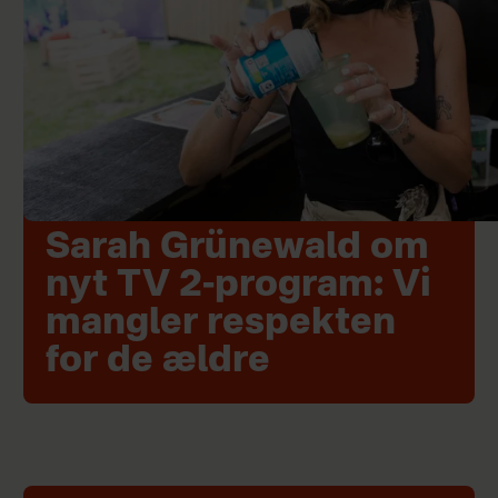
Sarah Grünewald om
nyt TV 2-program: Vi
mangler respekten
for de ældre