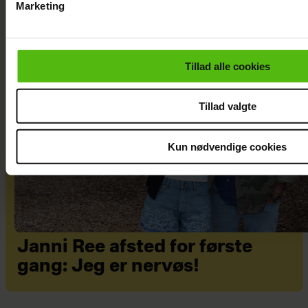
Marketing
Du kan til enhver tid trække dit samtykke tilbage via linket i 
læse mere om vores brug af cookies, samarbejdspartnere og
personoplysninger i forbindelse hermed i både
Tillad alle cookies
vores
privatlivspolitik
og
cookiepolitik
.
Tillad valgte
Kun nødvendige cookies
Janni Ree afsted for første
gang: Jeg er nervøs!