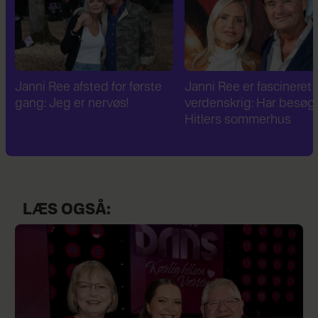
Janni Ree er fascineret af 2.
Janni Ree bryder
verdenskrig: Har besøgt
tavsheden: "Det er
Hitlers sommerhus
fuldstændig absurd"
LÆS OGSÅ: