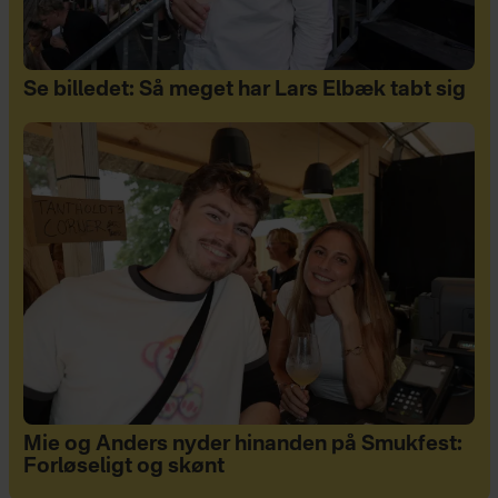
Se billedet: Så meget har Lars Elbæk tabt sig
Mie og Anders nyder hinanden på Smukfest:
Forløseligt og skønt