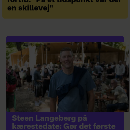
fortid: "På et tidspunkt var der
en skillevej"
Steen Langeberg på
kærestedate: Gør det første