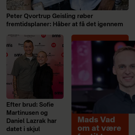
Peter Qvortrup Geisling røber
fremtidsplaner: Håber at få det igennem
Efter brud: Sofie
Martinusen og
Mads Vad
Daniel Lazrak har
om at være
datet i skjul