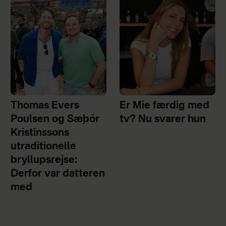
Thomas Evers
Er Mie færdig med
Poulsen og Sæþór
tv? Nu svarer hun
Kristínssons
utraditionelle
bryllupsrejse:
Derfor var datteren
med