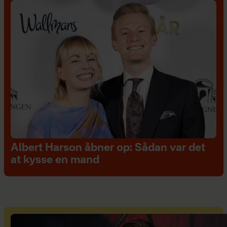
Albert Harson åbner op: Sådan var det
at kysse en mand