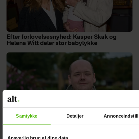
Efter forlovelsesnyhed: Kasper Skak og
Helena Witt deler stor babylykke
Samtykke
Detaljer
Annonceindstill
Ansvarlig brug af dine data