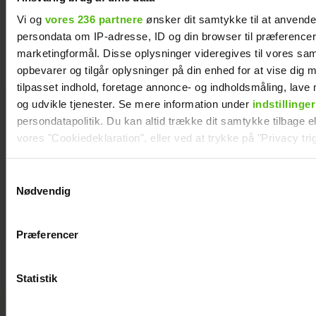
TV 2-profilen Stefan Jepsen ramt af
Vi og
vores 236 partnere
ønsker dit samtykke til at anvend
nyresvigt
persondata om IP-adresse, ID og din browser til præferencer, 
marketingformål. Disse oplysninger videregives til vores sa
opbevarer og tilgår oplysninger på din enhed for at vise dig 
tilpasset indhold, foretage annonce- og indholdsmåling, lav
og udvikle tjenester. Se mere information under
indstillinger
Natasha Brock
persondatapolitik. Du kan altid trække dit samtykke tilbage ell
mødte sin
vores "Cookiedeklaration", eller ved at trykke på "Privacy trig
mand på
Skanderborg
Dine valg anvendes på hele websitet.
Samtykkevalg
Nødvendig
Vi ønsker dit samtykke til at indsamle og bruge data for at k
relevant journalistisk indhold til dig.
Præferencer
Vi anvender egne cookies og cookies fra tredjeparter til at a
vores hjemmeside. Vi indsamler data om IP, ID og din browser 
generere statistik og huske dine præferencer samt til brug fo
Statistik
optimere vores reklametiltag på sociale medier og til at vise d
med sociale medier.