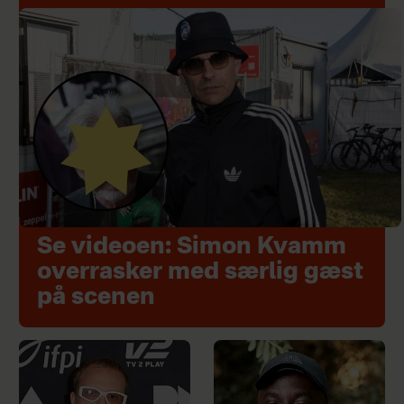
Se videoen: Simon Kvamm
overrasker med særlig gæst
på scenen