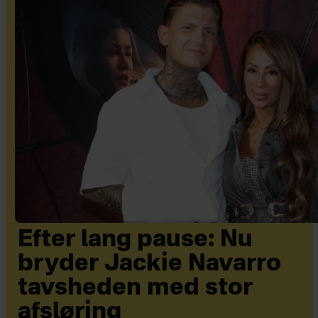
Efter lang pause: Nu
bryder Jackie Navarro
tavsheden med stor
afsløring