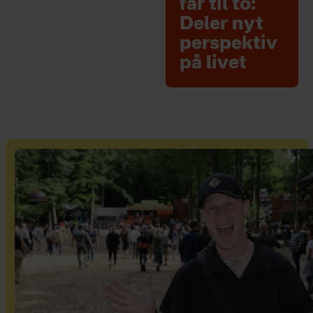
far til to:
Deler nyt
perspektiv
på livet