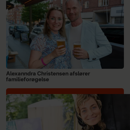
Alexanndra Christensen afslører
familieforøgelse