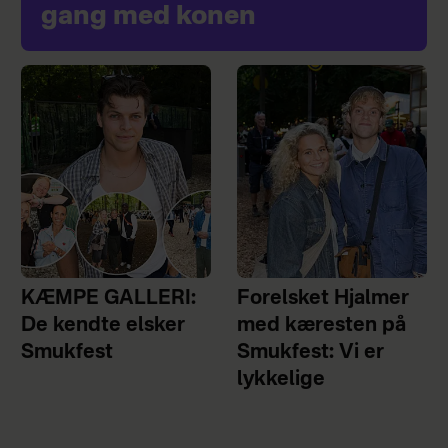
gang med konen
KÆMPE GALLERI:
Forelsket Hjalmer
De kendte elsker
med kæresten på
Smukfest
Smukfest: Vi er
lykkelige