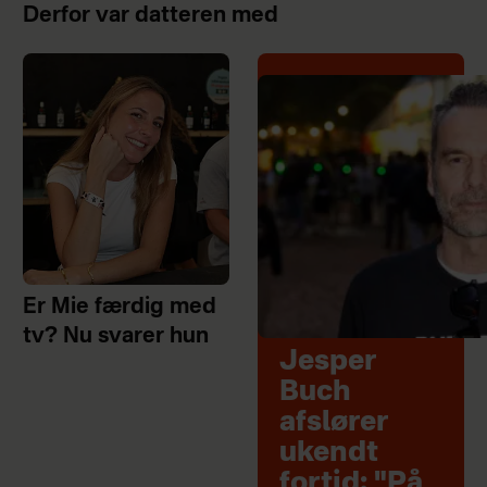
Derfor var datteren med
Er Mie færdig med
tv? Nu svarer hun
Jesper
Buch
afslører
ukendt
fortid: "På