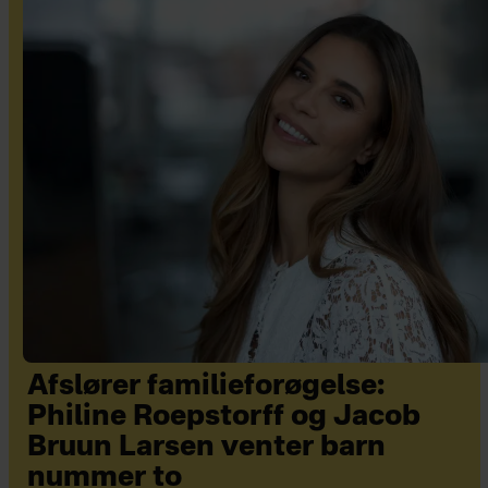
Afslører familieforøgelse:
Philine Roepstorff og Jacob
Bruun Larsen venter barn
nummer to