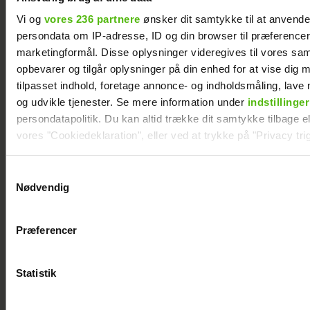
Vi og
vores 236 partnere
ønsker dit samtykke til at anvend
persondata om IP-adresse, ID og din browser til præferencer, 
marketingformål. Disse oplysninger videregives til vores sa
opbevarer og tilgår oplysninger på din enhed for at vise dig 
tilpasset indhold, foretage annonce- og indholdsmåling, lav
og udvikle tjenester. Se mere information under
indstillinger
persondatapolitik. Du kan altid trække dit samtykke tilbage ell
vores "Cookiedeklaration", eller ved at trykke på "Privacy trig
Se videoen: Jesper Buch som DJ på
Smukfest
Dine valg anvendes på hele websitet.
Samtykkevalg
Nødvendig
Vi ønsker dit samtykke til at indsamle og bruge data for at k
relevant journalistisk indhold til dig.
Præferencer
Vi anvender egne cookies og cookies fra tredjeparter til at a
vores hjemmeside. Vi indsamler data om IP, ID og din browser 
generere statistik og huske dine præferencer samt til brug fo
Statistik
optimere vores reklametiltag på sociale medier og til at vise d
med sociale medier.