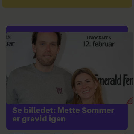
Se billedet: Mette Sommer
er gravid igen