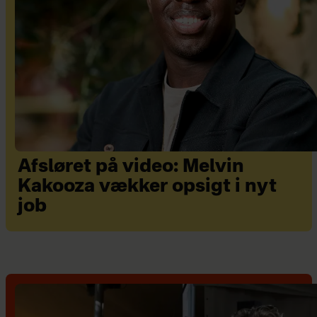
Afsløret på video: Melvin
Kakooza vækker opsigt i nyt
job