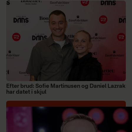
Efter brud: Sofie Martinusen og Daniel Lazrak
har datet i skjul