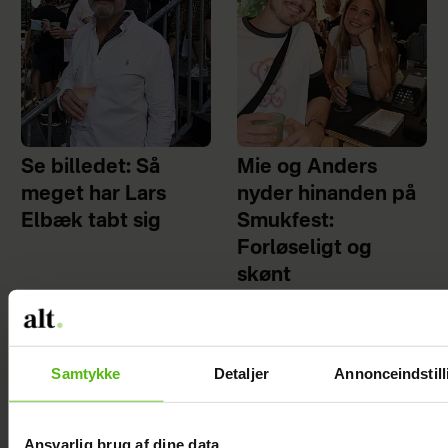
Se billedet: Så
Mie og Anders
meget har Lars
nyder hinanden på
Elbæk tabt sig
Smukfest:
Forløseligt og
skønt
Samtykke
Detaljer
Annonceindstill
Ansvarlig brug af dine data