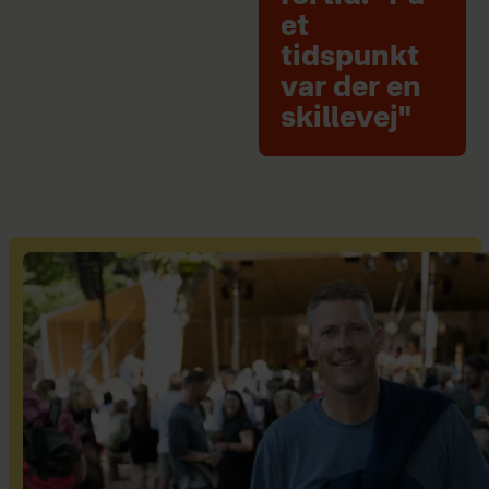
et
tidspunkt
var der en
skillevej"