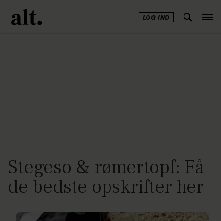
LOG IND
Annonce
Stegeso & rømertopf: Få
de bedste opskrifter her