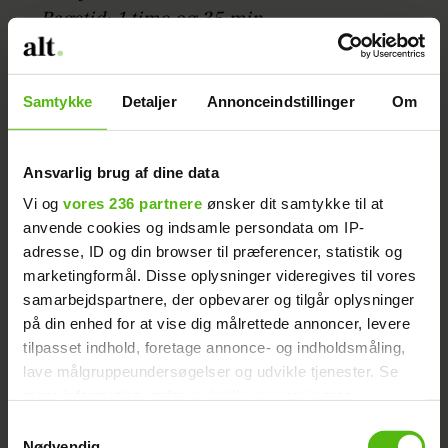
Bagetid: 1 time og 35 min.
Ikke fryse-egnet
(4 personer)
Samtykke
Detaljer
Annonceindstillinger
Om
1-2 løg
1-2 fed hvidløg
Ansvarlig brug af dine data
2 spsk olivenolie
Vi og
vores 236 partnere
ønsker dit samtykke til at
2 majskolber (eller 300 g frosne
anvende cookies og indsamle persondata om IP-
majskerner)
adresse, ID og din browser til præferencer, statistik og
1⁄2 kg kartofler
marketingformål. Disse oplysninger videregives til vores
frisk timian
samarbejdspartnere, der opbevarer og tilgår oplysninger
1 1⁄4 l hønsebouillon
på din enhed for at vise dig målrettede annoncer, levere
salt og peber
tilpasset indhold, foretage annonce- og indholdsmåling,
lave målgruppeundersøgelser og udvikle tjenester. Se
4 skiver brød
mere information under
indstillinger
og i vores
50 g revet ost
persondatapolitik. Du kan altid trække dit samtykke
Samtykkevalg
50 g revet parmesan
tilbage eller ændre indstillinger fra vores
Nødvendig