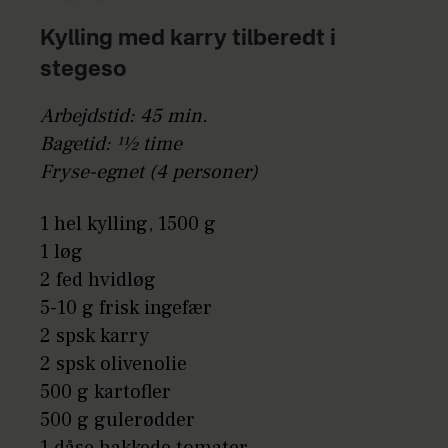
Kylling med karry tilberedt i
stegeso
Arbejdstid: 45 min.
Bagetid: 11⁄2 time
Fryse-egnet (4 personer)
1 hel kylling, 1500 g
1 løg
2 fed hvidløg
5-10 g frisk ingefær
2 spsk karry
2 spsk olivenolie
500 g kartofler
500 g gulerødder
1 dåse hakkede tomater