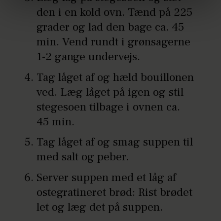
brug af cookies, samarbejdspartnere og behandling af
den i en kold ovn. Tænd på 225
dine personoplysninger i forbindelse hermed i både
grader og lad den bage ca. 45
vores
privatlivspolitik
og
cookiepolitik
.
min. Vend rundt i grønsagerne
1-2 gange undervejs.
Tag låget af og hæld bouillonen
ved. Læg låget på igen og stil
stegesoen tilbage i ovnen ca.
45 min.
Tag låget af og smag suppen til
med salt og peber.
Server suppen med et låg af
ostegratineret brød: Rist brødet
let og læg det på suppen.