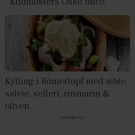
Klidmosters Osso buco
Kylling i Römertopf med æble,
salvie, selleri, rosmarin &
oliven
Annonce