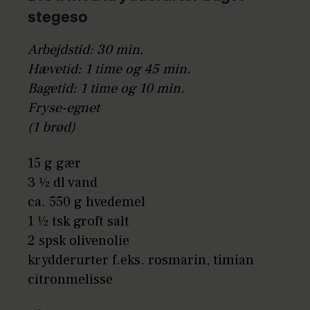
stegeso
Arbejdstid: 30 min.
Hævetid: 1 time og 45 min.
Bagetid: 1 time og 10 min.
Fryse-egnet
(1 brød)
15 g gær
3 1⁄2 dl vand
ca. 550 g hvedemel
1 1⁄2 tsk groft salt
2 spsk olivenolie
krydderurter f.eks. rosmarin, timian
citronmelisse