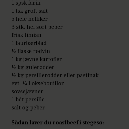
1 spsk farin
1 tsk groft salt
5 hele nelliker
3 stk. hel sort peber
frisk timian
1 laurbærblad
1⁄2 flaske rødvin
1 kg jævne kartofler
1⁄2 kg gulerødder
1⁄2 kg persillerødder eller pastinak
evt. 1⁄4 l oksebouillon
sovsejævner
1 bdt persille
salt og peber
Sådan laver du roastbeef i stegeso: