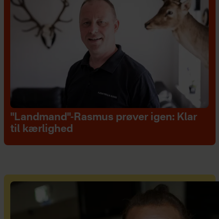
"Landmand"-Rasmus prøver igen: Klar
til kærlighed