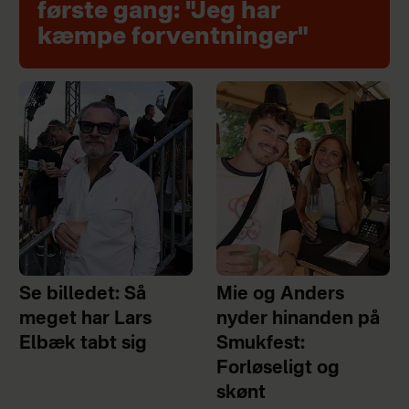
første gang: "Jeg har
kæmpe forventninger"
Se billedet: Så
Mie og Anders
meget har Lars
nyder hinanden på
Elbæk tabt sig
Smukfest:
Forløseligt og
skønt