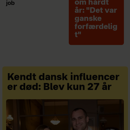
om hårdt
job
år: "Det var
ganske
forfærdelig
t"
Kendt dansk influencer
er død: Blev kun 27 år