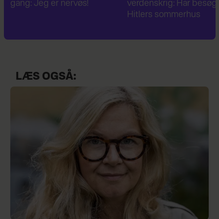
gang: Jeg er nervøs!
verdenskrig: Har besøg
Hitlers sommerhus
LÆS OGSÅ: