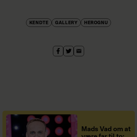
KENDTE
GALLERY
HEROGNU
Mads Vad om at
være far til to: