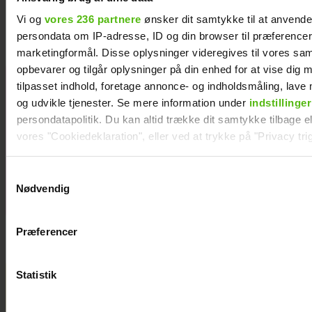
kæreste?
Vi og
vores 236 partnere
ønsker dit samtykke til at anvend
persondata om IP-adresse, ID og din browser til præferencer, 
marketingformål. Disse oplysninger videregives til vores sa
opbevarer og tilgår oplysninger på din enhed for at vise dig 
Her er alle de
tilpasset indhold, foretage annonce- og indholdsmåling, lav
kendte
og udvikle tjenester. Se mere information under
indstillinger
deltagere i
persondatapolitik. Du kan altid trække dit samtykke tilbage ell
årets
vores "Cookiedeklaration", eller ved at trykke på "Privacy trig
“Robinson”
Dine valg anvendes på hele websitet.
Samtykkevalg
Nødvendig
Vi ønsker dit samtykke til at indsamle og bruge data for at k
relevant journalistisk indhold til dig.
Præferencer
Vi anvender egne cookies og cookies fra tredjeparter til at a
vores hjemmeside. Vi indsamler data om IP, ID og din browser 
generere statistik og huske dine præferencer samt til brug fo
Statistik
optimere vores reklametiltag på sociale medier og til at vise d
med sociale medier.