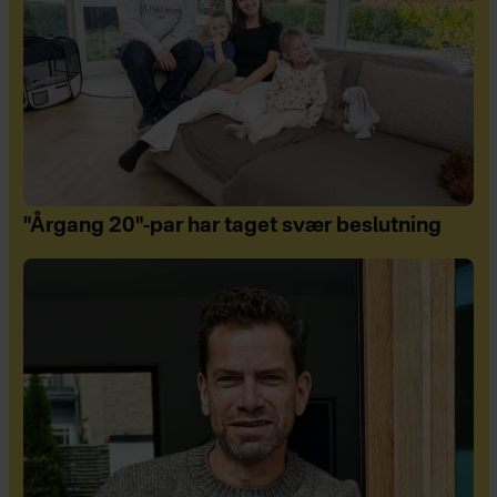
"Årgang 20"-par har taget svær beslutning