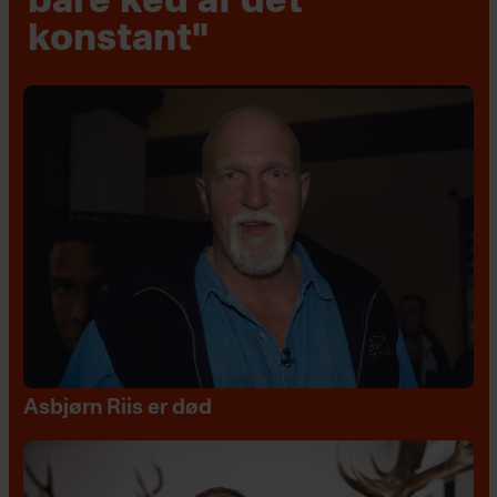
bare ked af det
konstant"
Asbjørn Riis er død