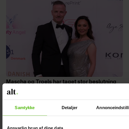
Mascha og Troels har taget stor beslutning
Samtykke
Detaljer
Annonceindstill
Ansvarlig brug af dine data