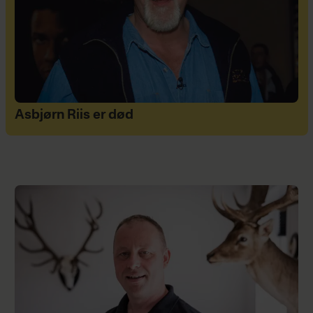
Asbjørn Riis er død