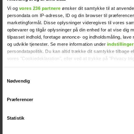
Vi og
vores 236 partnere
ønsker dit samtykke til at anvend
persondata om IP-adresse, ID og din browser til præferencer, 
marketingformål. Disse oplysninger videregives til vores sa
opbevarer og tilgår oplysninger på din enhed for at vise dig 
tilpasset indhold, foretage annonce- og indholdsmåling, lav
og udvikle tjenester. Se mere information under
indstillinger
Christel Trubka er flyttet til Fyn for ny
persondatapolitik. Du kan altid trække dit samtykke tilbage ell
kæreste
vores "Cookiedeklaration", eller ved at trykke på "Privacy trig
Dine valg anvendes på hele websitet.
Samtykkevalg
Nødvendig
Vi ønsker dit samtykke til at indsamle og bruge data for at k
relevant journalistisk indhold til dig.
Præferencer
Vi anvender egne cookies og cookies fra tredjeparter til at a
vores hjemmeside. Vi indsamler data om IP, ID og din browser 
generere statistik og huske dine præferencer samt til brug fo
Statistik
optimere vores reklametiltag på sociale medier og til at vise d
med sociale medier.