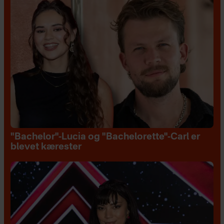
"Bachelor"-Lucia og "Bachelorette"-Carl er
blevet kærester