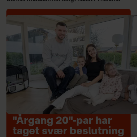
"Årgang 20"-par har
taget svær beslutning