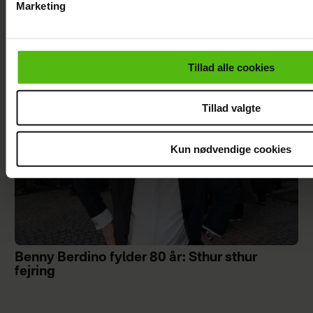
Marketing
Du kan til enhver tid trække dit samtykke tilbage via linket i 
"Årgang 0"-Stephanie forklarer vægttab
læse mere om vores brug af cookies, samarbejdspartnere og
personoplysninger i forbindelse hermed i både
Tillad alle cookies
vores
privatlivspolitik
og
cookiepolitik
.
Tillad valgte
Kun nødvendige cookies
Benny Berdino fylder 80 år: Sthur sthur
fejring