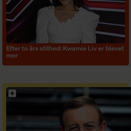
Efter to års stilhed: Kwamie Liv er blevet
mor