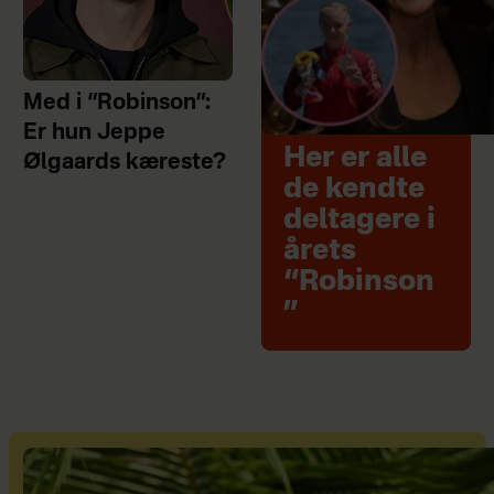
Med i “Robinson”:
Er hun Jeppe
Her er alle
Ølgaards kæreste?
de kendte
deltagere i
årets
“Robinson
”