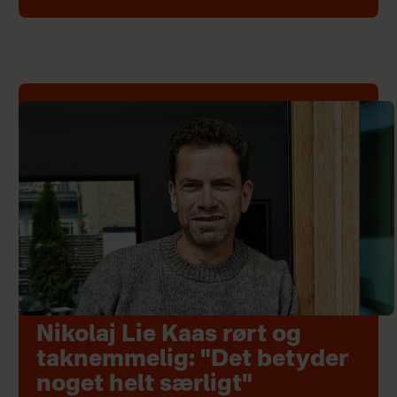
Nikolaj Lie Kaas rørt og
taknemmelig: "Det betyder
noget helt særligt"