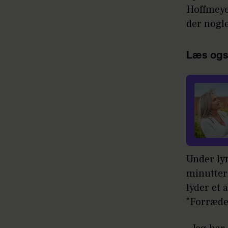
Hoffmeye
der nogl
Læs ogs
Under lyn
minutter
lyder et
"Forræde