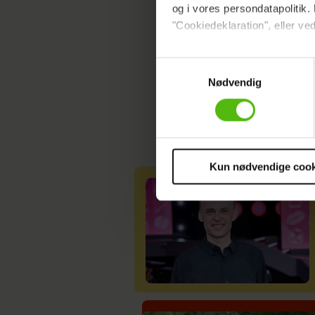
og i vores persondatapolitik. 
"Cookiedeklaration", eller ved
Dine valg anvendes på hele w
Samtykkevalg
Nødvendig
Vi ønsker dit samtykke til at 
Vi anvender egne cookies og c
om IP, ID og din browser for a
markedsføring, så vi kan opti
sociale medier.
Kun nødvendige cook
Du kan til enhver tid trække 
cookies, samarbejdspartnere 
vores
privatlivspolitik
og
co