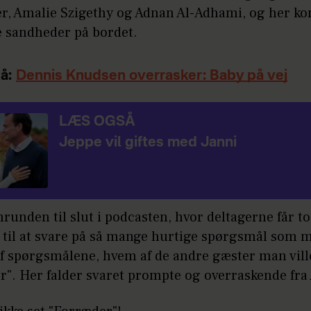
r, Amalie Szigethy og Adnan Al-Adhami, og her 
e sandheder på bordet.
å:
Dennis Knudsen overrasker: Baby på vej
LÆS OGSÅ
Jeppe vil giftes med Janni
runden til slut i podcasten, hvor deltagerne får to
 til at svare på så mange hurtige spørgsmål som m
 af spørgsmålene, hvem af de andre gæster man vill
r". Her falder svaret prompte og overraskende fra