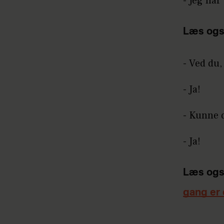
- Jeg har
Læs ogs
- Ved du,
- Ja!
- Kunne 
- Ja!
Læs ogs
gang er 