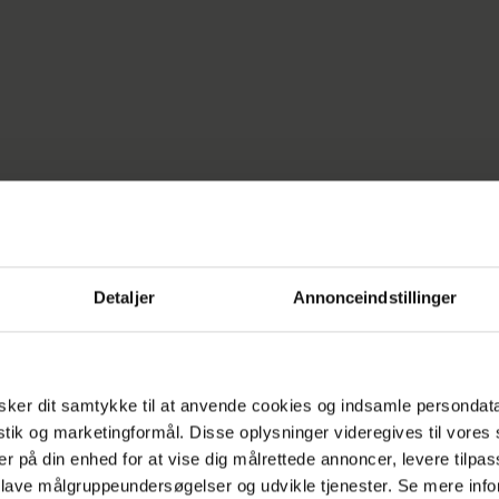
om det altså frem, at hvis Amalie får sin vilje, så v
hende i helt andre settings, end man tidligere har
ystjernen, der er kendt for sin ærlighed, ville være 
der går ud på at føre hinanden bag lyset, er så
Detaljer
Annonceindstillinger
let.
 podcasten
her
.
ker dit samtykke til at anvende cookies og indsamle persondat
istik og marketingformål. Disse oplysninger videregives til vore
er på din enhed for at vise dig målrettede annoncer, levere tilpas
ENDTE
HEROGNU
 lave målgruppeundersøgelser og udvikle tjenester. Se mere inf