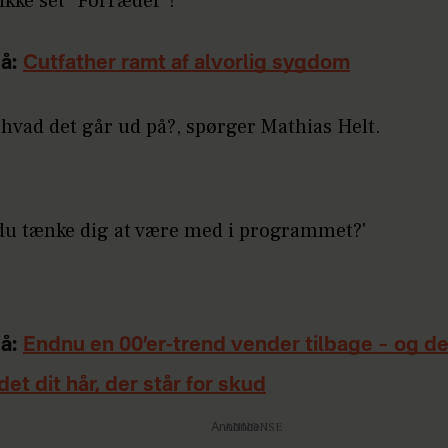
 ikke set "Forræder"!
å:
Cutfather ramt af alvorlig sygdom
 hvad det går ud på?, spørger Mathias Helt.
du tænke dig at være med i programmet?'
å:
Endnu en 00’er-trend vender tilbage – og d
det dit hår, der står for skud
Annonce