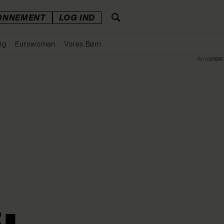
ONNEMENT
LOG IND
ig
Eurowoman
Vores Børn
Annonce