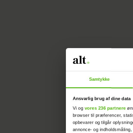
Således k
kunne se 
Om realit
program, 
Samtykke
spørgsmå
Ansvarlig brug af dine data
Hør hele
Vi og
vores 236 partnere
øns
browser til præferencer, stat
opbevarer og tilgår oplysning
AMALIE SZIGETHY
K
annonce- og indholdsmåling,