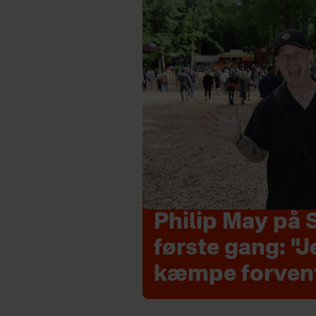
Philip May på 
første gang: "J
kæmpe forven