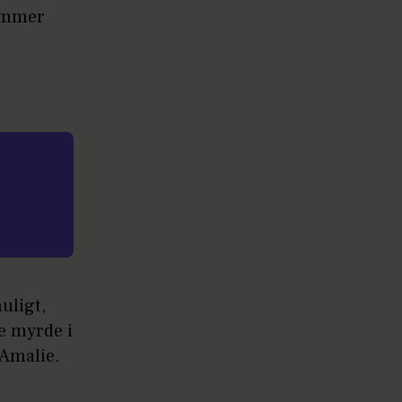
kommer
uligt,
e myrde i
 Amalie.