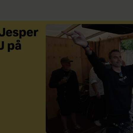
 Jesper
J på