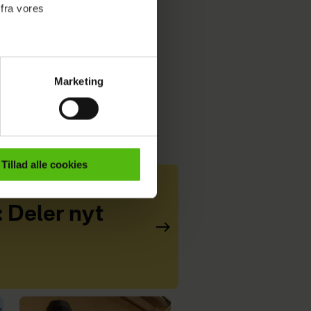
 fra vores
Marketing
ournalistisk indhold til dig.
emmeside. Vi indsamler data
er samt til brug for
ktioner i forbindelse med
Tillad alle cookies
e mere om vores brug af
 både
: Deler nyt