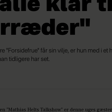
lie klar ti
rræder"
re "Forsidefrue" får sin vilje, er hun med i et 
n tidligere har set.
ten "Mathias Helts Talkshow" er denne uges gæster