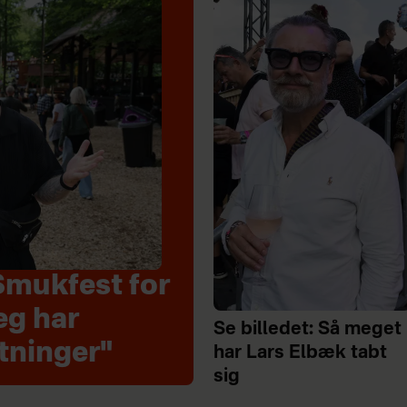
Smukfest for
eg har
Se billedet: Så meget
tninger"
har Lars Elbæk tabt
sig