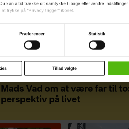
Du kan altid trække dit samtykke tilbage eller ændre indstillinger
 at trykke på "Privacy trigger" ikonet.
ebsitet.
Præferencer
Statistik
indsamle og bruge data for at kunne levere og finansiere relevant j
ookies fra tredjeparter til at at optimere dit besøg på vores hj
t sikre funktionalitet, generere statistik og huske dine præferenc
mere vores reklametiltag på sociale medier og til at vise dig fun
ies
Tillad valgte
dit samtykke tilbage via linket i vores cookiepolitik. Du kan læs
og behandling af dine personoplysninger i forbindelse hermed i
Mads Vad om at være far til to
okiepolitik
.
perspektiv på livet