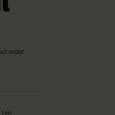
l
helt andet
 Line