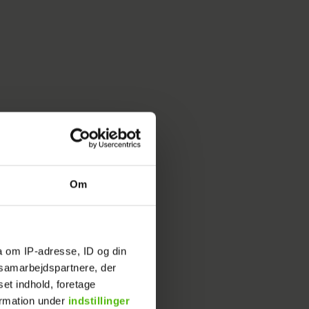
il man
 gjort.
god til et
Om
a om IP-adresse, ID og din
s samarbejdspartnere, der
set indhold, foretage
ormation under
indstillinger