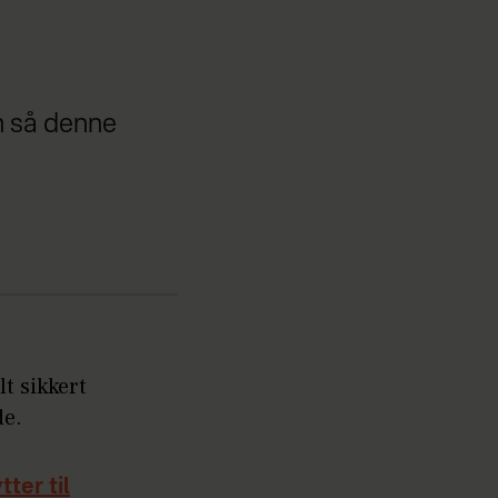
n så denne
t sikkert
de.
ter til