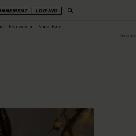
ONNEMENT
LOG IND
ig
Eurowoman
Vores Børn
Annonce