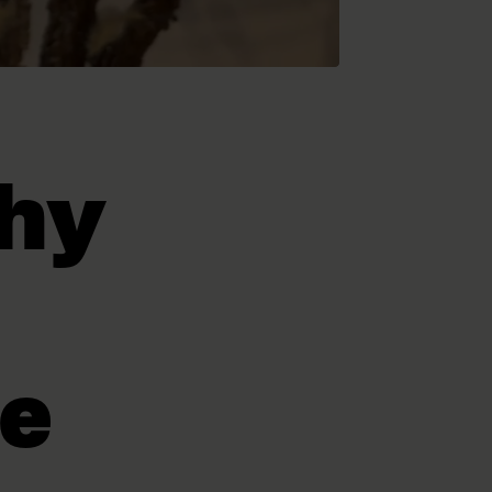
thy
ne