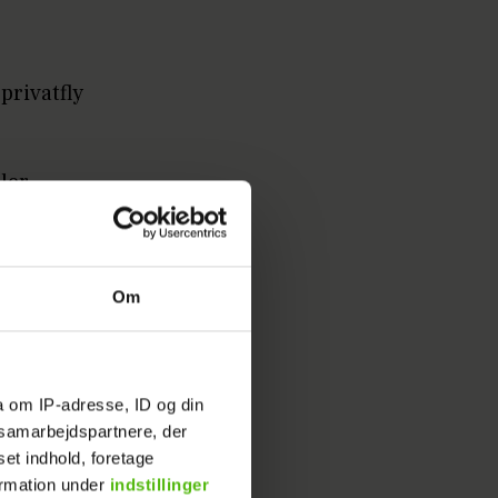
privatfly
ller
ad om en
Om
 det er
a om IP-adresse, ID og din
s samarbejdspartnere, der
set indhold, foretage
a lidt
ormation under
indstillinger