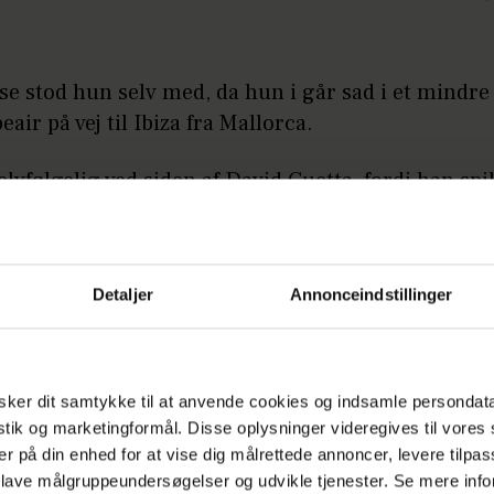
se stod hun selv med, da hun i går sad i et mindre 
air på vej til Ibiza fra Mallorca.
selvfølgelig ved siden af David Guetta, fordi han spi
ver uge. Jeg var en kylling og gik ikke over og b
en pigerne ville gerne, skriver Amalie i en story på
m.
Detaljer
Annonceindstillinger
LÆS OGSÅ
Amalie Szigethy afslører indbrud: Føj,
så ækelt
ker dit samtykke til at anvende cookies og indsamle persondat
istik og marketingformål. Disse oplysninger videregives til vore
er på din enhed for at vise dig målrettede annoncer, levere tilpas
gning på Globeair, tager turen fra Mallorca til Ibiz
 lave målgruppeundersøgelser og udvikle tjenester. Se mere inf