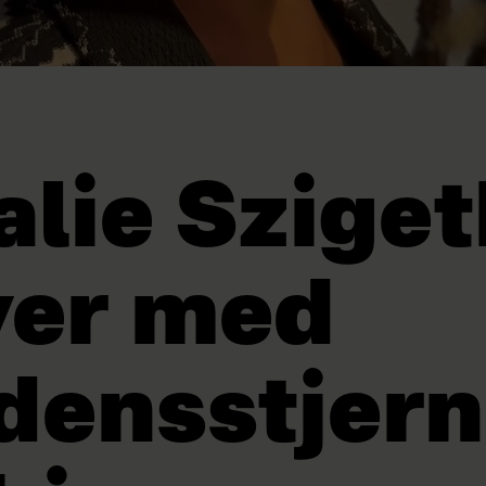
lie Szige
ver med
densstjer