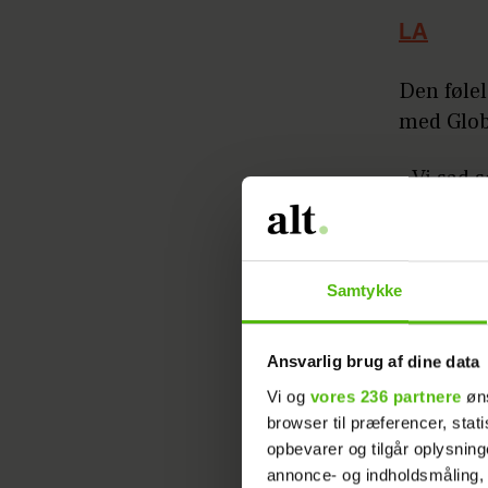
LA
Den følel
med Globe
- Vi sad 
hernede h
selfie, m
Instagra
Samtykke
Ansvarlig brug af dine data
Vi og
vores 236 partnere
øns
browser til præferencer, stat
opbevarer og tilgår oplysning
Ved en sø
annonce- og indholdsmåling,