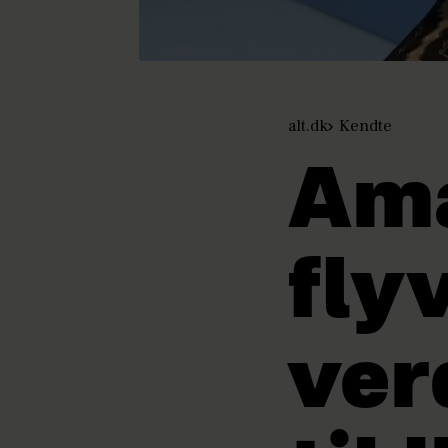
alt.dk
Kendte
Ama
fly
ver