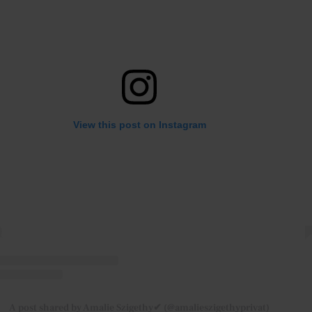
View this post on Instagram
A post shared by Amalie Szigethy✔ (@amalieszigethyprivat)