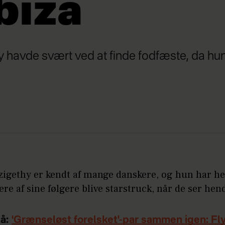
Ibiza
y havde svært ved at finde fodfæste, da hu
igethy er kendt af mange danskere, og hun har hel
lere af sine følgere blive starstruck, når de ser hen
å:
'Grænseløst forelsket'-par sammen igen: Flyt