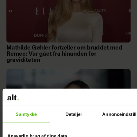
Mathilde Gøhler fortæller om bruddet med
Remee: Var gået fra hinanden før
graviditeten
Samtykke
Detaljer
Annonceindstill
Ansvarlig brug af dine data