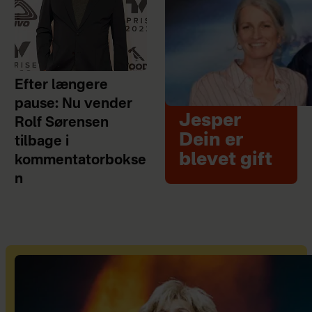
Efter længere
pause: Nu vender
Jesper
Rolf Sørensen
Dein er
tilbage i
blevet gift
kommentatorbokse
n