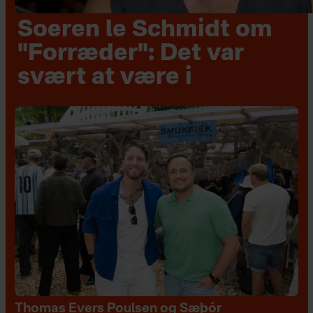
Soeren le Schmidt om
"Forræder": Det var
svært at være i
Thomas Evers Poulsen og Sæþór