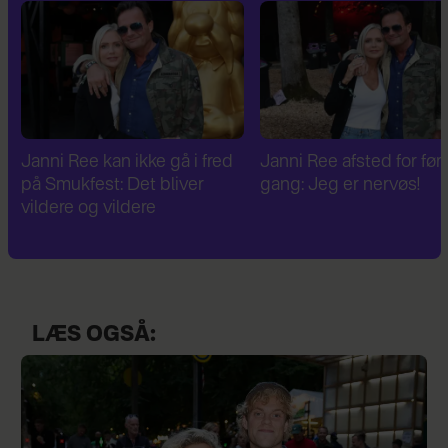
Janni Ree afsted for første
Janni Ree er fascineret a
gang: Jeg er nervøs!
verdenskrig: Har besøg
Hitlers sommerhus
LÆS OGSÅ: