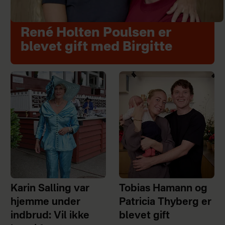
René Holten Poulsen er
blevet gift med Birgitte
Karin Salling var
Tobias Hamann og
hjemme under
Patricia Thyberg er
indbrud: Vil ikke
blevet gift