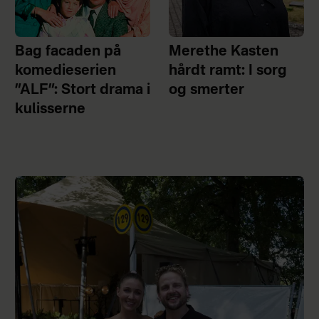
Bag facaden på
Merethe Kasten
komedieserien
hårdt ramt: I sorg
”ALF”: Stort drama i
og smerter
kulisserne