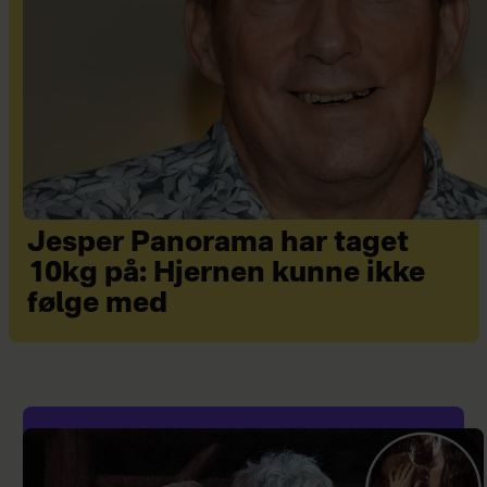
Jesper Panorama har taget
10kg på: Hjernen kunne ikke
følge med