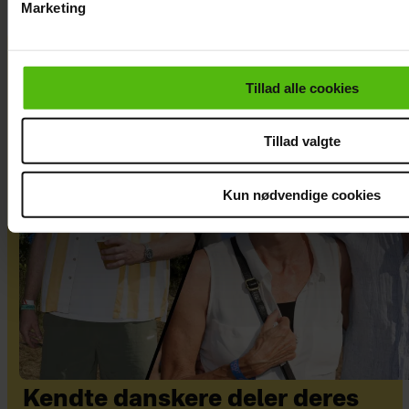
Marketing
Du kan til enhver tid trække dit samtykke tilbage via linket i 
læse mere om vores brug af cookies, samarbejdspartnere og
personoplysninger i forbindelse hermed i både
Tillad alle cookies
vores
privatlivspolitik
og
cookiepolitik
.
Tillad valgte
Kun nødvendige cookies
Kendte danskere deler deres