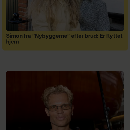
Simon fra “Nybyggerne” efter brud: Er flyttet
hjem