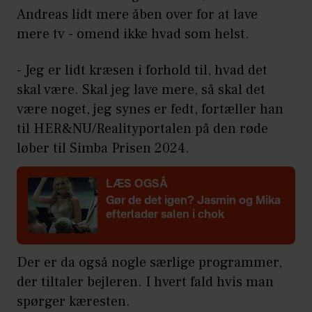
Andreas lidt mere åben over for at lave
mere tv - omend ikke hvad som helst.
- Jeg er lidt kræsen i forhold til, hvad det
skal være. Skal jeg lave mere, så skal det
være noget, jeg synes er fedt, fortæller han
til HER&NU/Realityportalen på den røde
løber til Simba Prisen 2024.
LÆS OGSÅ
Gør de det igen?
Jasmin og Mika
efterlader salen i chok
Der er da også nogle særlige programmer,
der tiltaler bejleren. I hvert fald hvis man
spørger kæresten.