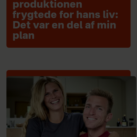
produktionen
frygtede for hans liv:
Det var en del af min
plan