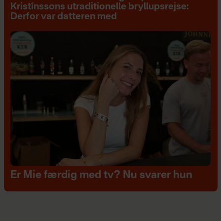
Kristínssons utraditionelle bryllupsrejse:
Derfor var datteren med
Er Mie færdig med tv? Nu svarer hun