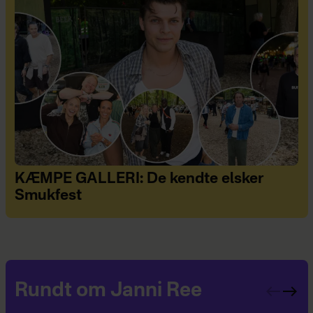
KÆMPE GALLERI: De kendte elsker
Smukfest
Rundt om Janni Ree